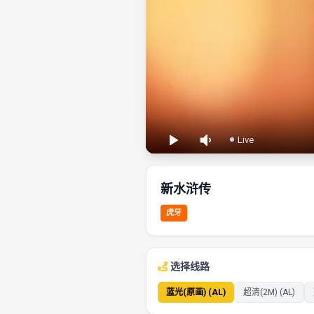
Live
新水浒传
虎牙
选择线路
蓝光(原画) (AL)
超清(2M) (AL)