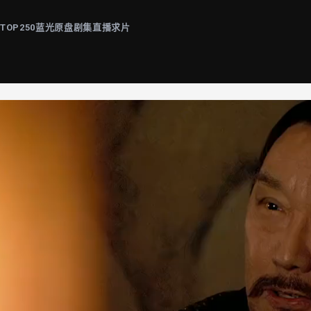
片
TOP250
蓝光原盘
剧集
直播
求片