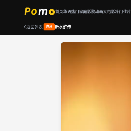
首页
华语热门
家庭影院
动画大电影
冷门佳
返回列表
|
新水浒传
虎牙