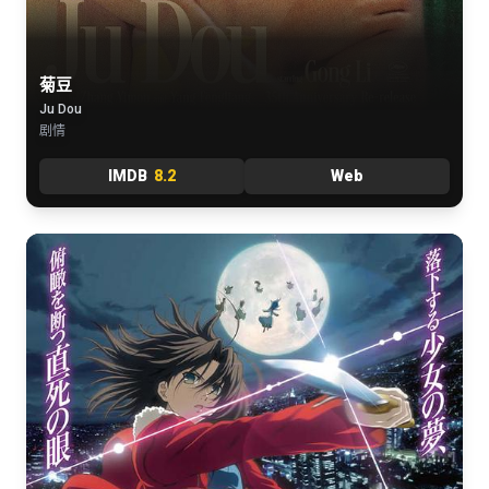
菊豆
Ju Dou
剧情
IMDB
8.2
Web