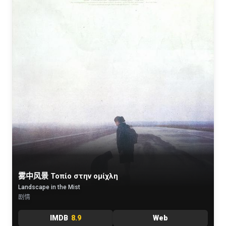
雾中风景 Τοπίο στην ομίχλη
Landscape in the Mist
剧情
IMDB
8.9
Web