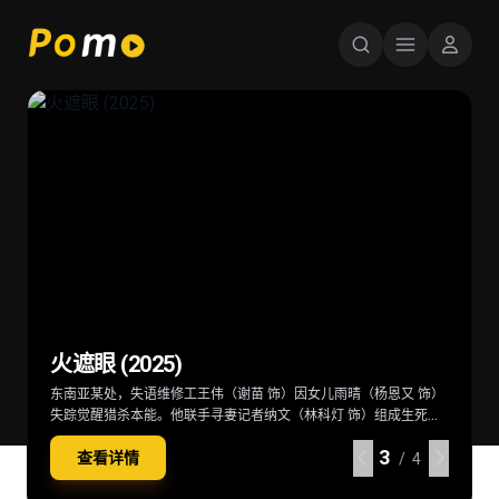
星球大战：曼达洛人与古古 Star Wars:
超级少女 Supergirl (2026)
后室 Backrooms (2026)
火遮眼 (2025)
The Mandalorian & Grogu (2026)
当一位冷酷无情、突如其来的劲敌突袭家园，卡拉·佐-艾尔（米莉·
深陷困境的克拉克（切瓦特·埃加福 饰）意外切入名为“后室”的神秘
东南亚某处，失语维修工王伟（谢苗 饰）因女儿雨晴（杨恩又 饰）
在秩序动荡的银河系，“最强奶爸”丁·贾伦（佩德罗·帕斯卡 饰）与
阿尔柯克 饰）——也就是“超级少女”——不得不与一位意想不到的同
空间，在这里一切物理规则崩塌，只有漫无边际的黄色房间，没有
失踪觉醒猎杀本能。他联手寻妻记者纳文（林科灯 饰）组成生死同
“银河系萌娃”古古这对非血缘父子并肩登场。冷峻坚毅的赏金猎人丁
伴结盟，横跨星际，踏上一段交织复仇与正义的壮阔征途。
终点也没有出路。心理医生玛丽（雷娜特·赖因斯夫 饰）为寻回克拉
盟，在连番血战中死斗黑暗组织打手大块头（黎唯 饰）与嗜血杀手
·贾伦身披贝斯卡钢甲，凭悍勇战力屡屡从围堵中突围；看似弱小的
3
3
3
3
查看详情
查看详情
查看详情
查看详情
克意外踏入此地，在这片异常空间中，随着心理防线的崩塌，未知
阿德（雅彦·鲁伊安 饰）一众人等。怒火遮眼，鲜血开路，从血肉翻
原力学徒古古，则总能在关键时刻爆发出惊人战力，为搭档化解危
/ 4
/ 4
/ 4
/ 4
的恐惧与实体也在一步步向他们靠近
飞的街头混战。
机。他们一同执行关乎银河命运的绝密任务，直面远比以往更为凶