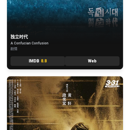
独立时代
A Confucian Confusion
剧情
IMDB
8.8
Web