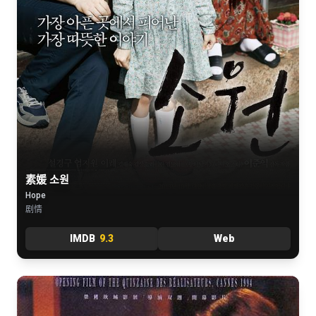
素媛 소원
Hope
剧情
IMDB
9.3
Web