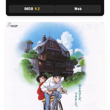
IMDB
9.2
Web