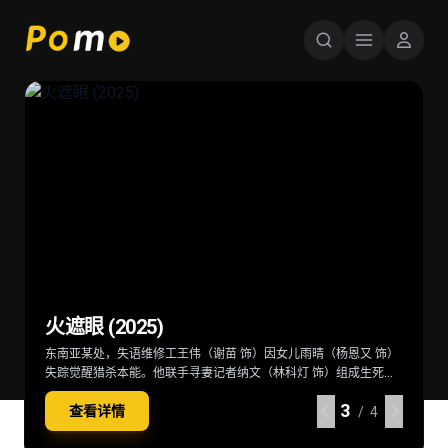
星球大战：曼达洛人与古古 Star Wars:
超级少女 Supergirl (2026)
后室 Backrooms (2026)
火遮眼 (2025)
The Mandalorian & Grogu (2026)
当一位冷酷无情、突如其来的劲敌突袭家园，卡拉·佐-艾尔（米莉·
深陷困境的克拉克（切瓦特·埃加福 饰）意外切入名为“后室”的神秘
东南亚某处，失语维修工王伟（谢苗 饰）因女儿雨晴（杨恩又 饰）
在秩序动荡的银河系，“最强奶爸”丁·贾伦（佩德罗·帕斯卡 饰）与
阿尔柯克 饰）——也就是“超级少女”——不得不与一位意想不到的同
空间，在这里一切物理规则崩塌，只有漫无边际的黄色房间，没有
失踪觉醒猎杀本能。他联手寻妻记者纳文（林科灯 饰）组成生死同
“银河系萌娃”古古这对非血缘父子并肩登场。冷峻坚毅的赏金猎人丁
伴结盟，横跨星际，踏上一段交织复仇与正义的壮阔征途。
终点也没有出路。心理医生玛丽（雷娜特·赖因斯夫 饰）为寻回克拉
盟，在连番血战中死斗黑暗组织打手大块头（黎唯 饰）与嗜血杀手
·贾伦身披贝斯卡钢甲，凭悍勇战力屡屡从围堵中突围；看似弱小的
4
4
4
4
查看详情
查看详情
查看详情
查看详情
克意外踏入此地，在这片异常空间中，随着心理防线的崩塌，未知
阿德（雅彦·鲁伊安 饰）一众人等。怒火遮眼，鲜血开路，从血肉翻
原力学徒古古，则总能在关键时刻爆发出惊人战力，为搭档化解危
/ 4
/ 4
/ 4
/ 4
的恐惧与实体也在一步步向他们靠近
飞的街头混战。
机。他们一同执行关乎银河命运的绝密任务，直面远比以往更为凶