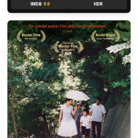
IMDB
9.0
HDR