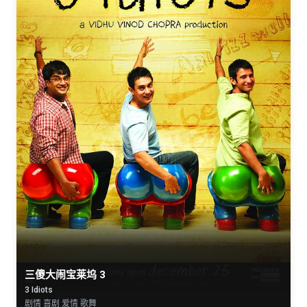
三傻大闹宝莱坞 3
3 Idiots
剧情 喜剧 爱情 歌舞