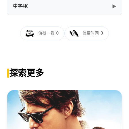
中字4K
▶
[60.43GB]
复制
下载
Shang-Chi and the Legend of the Ten Rings (2021)
[2160p] [HDR] [7.1, 7.1] [ger, eng] [Vio]
Shang.Chi.and.the.Legend.of.the.Ten.Rings.2021.2160p.BluRay
[48.64GB]
复制
下载
尚气与十环传奇[中文字幕+特效字幕].Shang-
HD.MA.TrueHD.7.1.Atmos-FGT
Chi.and.the.Legend.of.the.Ten.Rings.2021.BluRay.2160p.TrueHD.
值得一看
0
浪费时间
0
[58.67GB]
复制
下载
DreamHD
Shang-
Chi.and.the.Legend.of.the.Ten.Rings.2021.2160p.BluRay.x264.8b
[21.89GB]
复制
下载
HD.MA.TrueHD.7.1.Atmos-SWTYBLZ
Shang.Chi.and.the.Legend.of.the.Ten.Rings.2021.COMPLETE.UH
SURCODE
[28.2GB]
复制
下载
尚气与十环传奇[中文字幕+特效字幕].Shang-
[57.62GB]
复制
下载
Chi.and.the.Legend.of.the.Ten.Rings.2021.BluRay.2160p.TrueHD.
探索更多
10008@BBQDDQ 21.89GB
Shang-
Chi.and.the.Legend.of.the.Ten.Rings.2021.2160p.BluRay.x265.10
Shang Chi and the Legend of the Ten Rings 2021 BluRay
[21.89GB]
复制
下载
HD.MA.TrueHD.7.1.Atmos-SWTYBLZ
2160p UHD REMUX HEVC 10bit HDR Atmos DTS-HD MA
7.1-LEGi0N [RiCK]
[26.8GB]
复制
下载
尚气与十环传奇[中文字幕].Shang-
[51.19GB]
复制
下载
Chi.and.the.Legend.of.the.Ten.Rings.2021.2160p.UHD.BluRay.H
10010@BBQDDQ 20.96GB
Shang.Chi.and.the.Legend.of.the.Ten.Rings.2021.IMAX.2160p.D
DL.DTS-HD.MA.TrueHD.7.1.Atmos.DV.MKV.x265-DVSUX
尚气与十环传奇[中文字幕+特效字
[20.96GB]
复制
下载
幕].2021.V2.UHD.BluRay.REMUX.2160p.HEVC.Atmos.TrueHD7.1-
[25.16GB]
复制
下载
DreamHD
尚气与十环传奇[简英双语字