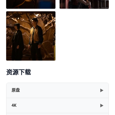
资源下载
原盘
▶
4K
▶
Shang.Chi.And.The.Legend.Of.The.Ten.Rings.2021.2160p.UHD.B
BEN.THE.MEN