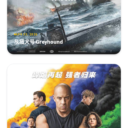
Shang.Chi.and.the.Legend.of.the.Ten.Rings.2021.IMAX.2160p.
[14.43GB]
复制
下载
DL.DDP5.1.Atmos.HEVC-EVO[TGx]
[16.03GB]
尚气与十环传奇[IMAX满屏版][简繁英字
复制
下载
幕].2021.2160p.IMAX.DSNP.WEB-
DL.H265.HDR.DDP5.1.Atmos-SONYHD
Shang-
APR 03, 2026
Chi.And.The.Legend.Of.The.Ten.Rings.2021.2160p.UHD.BluRay.x
[12.99GB]
复制
下载
灰猎犬号 Greyhound
RARBG
[11.73GB]
尚气与十环传奇[IMAX满屏版][简繁英字
复制
下载
幕].2021.IMAX.2160p.DSNP.WEB-DL.DTS-
UHD9.1.HDR.H.265-PandaQT
Shang-
Chi.And.The.Legend.Of.The.Ten.Rings.2021.2160p.UHD.BluRay.x
[12.7GB]
复制
下载
RARBG
[8.13GB]
[DBD-Raws][4K_HDR][尚气与十环传奇][2160P][BDRip]
复制
下载
[HEVC-10bit][中英外挂][FLAC][MKV]
Shang-
[5.16GB]
复制
下载
Chi.And.The.Legend.Of.The.Ten.Rings.2021.bluray.hdr.2160p.av1
Rosy
[4.14GB]
复制
下载