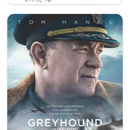
[42.22GB]
复制
下载
Shang.Chi.and.the.Legend.of.the.Ten.Rings.2021.2160p.UHD.Blu
尚气与十环传奇[杜比视界版本][IMAX满屏版][简繁英字
SURCODE
幕].2021.IMAX.2160p.DSNP.WEB-DL.DTS-
REMUX.1080p.BD3D.Shang.Chi.and.the.Legend.of.the.Ten.Rings.
[18.05GB]
UHD9.1.DV.H.265-PandaQT
复制
下载
[40.36GB]
复制
下载
[15.83GB]
复制
下载
Shang-
Chi.and.the.Legend.of.the.Ten.Rings.2021.iTALiAN.MULTi.IMAX
Shang.Chi.and.the.Legend.of.the.Ten.Rings.2021.1080p.BluRay
尚气与十环传奇[简繁英双语字
DL.x265.10bit.HDR.MeM.GP.mkv
HD.MA.7.1-FGT
幕].Shang.Chi.and.the.Legend.of.the.Ten.Rings.2021.UHD.BluRay
[17.53GB]
ALT
复制
下载
[35.97GB]
复制
下载
[14.69GB]
复制
下载
Shang-
Chi.and.the.Legend.of.the.Ten.Rings.2021.IMAX.2160p.DSNP.WE
尚气与十环传奇[简繁字
DL.DDP5.1.Atmos.DV.MP4.x265-DVSUX
幕].Shang.Chi.and.the.Legend.of.the.Ten.Rings.2021.UHD.BluRay
[16.13GB]
10011@BBQDDQ 14.69GB
复制
下载
[14.69GB]
复制
下载
Shang.Chi.and.the.Legend.of.the.Ten.Rings.2021.IMAX.2160p.D
DL.x265.10bit.HDR.DDP5.1.Atmos-MZABI
尚气与十环传奇[中文字
[16.03GB]
幕].Shang.Chi.2021.2160p.HDR.UHD.BluRay.TrueHD.7.1.Atmos.x2
复制
下载
10bit-10007@BBQDDQ 14.43GB