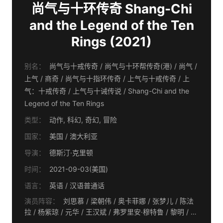
尚气与十环传奇 Shang-Chi
and the Legend of the Ten
Rings (2021)
别名：
尚气与十戒传奇 / 尚气与十环帮传奇(港) / 尚气 /
上气 / 商奇 / 尚气与十指环传奇 / 上气与十戒传奇 / 上
气：十戒传奇 / 上气与十诫传说 / Shang-Chi and the
Legend of the Ten Rings
类型：
动作, 科幻, 奇幻, 冒险
国家：
美国 / 澳大利亚
导演：
德斯汀·克里顿
时间：
2021-09-03(美国)
语言：
英语 / 汉语普通话
演员阵容：
刘思慕 / 梁朝伟 / 奥卡菲娜 / 张梦儿 / 陈法
拉 / 杨紫琼 / 元华 / 王汉斌 / 弗罗里安·穆特鲁 / 黎明 / 本
·金斯利 / 许玮伦 / 库纳尔·杜德赫克 / 周采芹 / 乔迪·朗 /