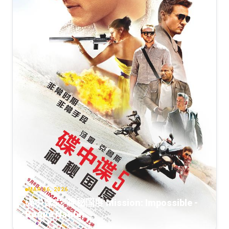
[46.87GB]
复制
下载
幕].Shang.Chi.and.the.Legend.of.the.Ten.Rings.2021.UHD.2160p.
Shang-
SSDSSE
Chi.and.the.Legend.of.the.Ten.Rings.202.IMAX.2160p.DSNP.WEB
DL.x265.10bit.HDR.DTS-HD.MA.TrueHD.7.1.Atmos-
尚气与十环传奇[中文字
[20.3GB]
复制
下载
SWTYBLZ
幕].2021.REPACK.UHD.BluRay.REMUX.2160p.HEVC.Atmos.TrueHD
DreamHD
[25.06GB]
复制
下载
尚气与十环传奇[简体双语字
[46.78GB]
复制
下载
幕].Shang.Chi.and.the.Legend.of.the.Ten.Rings.2021.UHD.2160p
10018@BBQDDQ 20.30GB
Shang-Chi and the Legend of the Ten Rings 2021 UHD
BluRay 2160p DV HEVC TrueHD Atmos 7.1 x265-E
Shang.Chi.and.the.Legend.of.the.Ten.Rings.2021.1080p.BluRay
[20.3GB]
复制
下载
HD.MA.TrueHD.7.1.Atmos-FGT
[23.46GB]
复制
下载
[44.93GB]
复制
下载
尚气与十环传奇[杜比视界版本][IMAX满屏版][简繁英字
幕].2021.2160p.IMAX.DSNP.WEB-
尚气与十环传奇[无字片源].2021.2160p.MA.WEB-
DL.H265.DV.DDP5.1.Atmos-SONYHD
DL.DDP5.1.Atmos.H.265-PandaQT
Shang-
Chi.and.the.Legend.of.the.Ten.Rings.2021.1080p.3D.BluRay.AVC
[16.13GB]
复制
下载
[23.37GB]
复制
下载
ZMAN
[44.86GB]
复制
下载
尚气与十环传奇[IMAX满屏版][简繁英字幕].Shang-
[尚气与十环传
MAR 06, 2026
Chi.and.The.Legend.of.The.Ten.Rings.2021.IMAX.2160p.HDR.D
奇]Shang.Chi.and.the.Legend.of.the.Ten.Rings.2021.2160p.BluR
碟中谍5：神秘国度 Mission: Impossible -
DL.H.265.DDP5.1.Atmos-HDBWEB
Shang.Chi.and.the.Legend.of.the.Ten.Rings.2021.COMPLETE.BL
Rogue Nation
[20.05GB]
复制
下载
UNTOUCHED
[16.03GB]
复制
下载