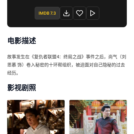
达拉斯·刘 / 钱信伊 / 钱佛南 / 扎克·切利 / 刘家勇 / 赫小
哈 / 琳内特·柯伦 / 迪·布莱德利·贝克 / 布丽·拉尔森 / 马克
IMDB 7.3
·鲁法洛 / 蒂姆·罗斯
电影描述
故事发生在《复仇者联盟4：终局之战》事件之后，尚气（刘
思慕 饰）卷入秘密的十环帮组织，被迫面对自己隐秘的过去
经历。
影视剧照