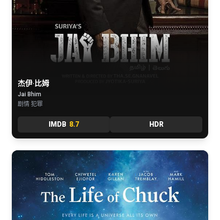
杰伊·比姆
Jai Bhim
剧情 犯罪
IMDB
8.7
HDR