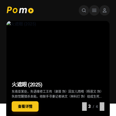
星球大战：曼达洛人与古古 Star Wars:
超级少女 Supergirl (2026)
后室 Backrooms (2026)
火遮眼 (2025)
The Mandalorian & Grogu (2026)
当一位冷酷无情、突如其来的劲敌突袭家园，卡拉·佐-艾尔（米莉·
深陷困境的克拉克（切瓦特·埃加福 饰）意外切入名为“后室”的神秘
东南亚某处，失语维修工王伟（谢苗 饰）因女儿雨晴（杨恩又 饰）
在秩序动荡的银河系，“最强奶爸”丁·贾伦（佩德罗·帕斯卡 饰）与
阿尔柯克 饰）——也就是“超级少女”——不得不与一位意想不到的同
空间，在这里一切物理规则崩塌，只有漫无边际的黄色房间，没有
失踪觉醒猎杀本能。他联手寻妻记者纳文（林科灯 饰）组成生死同
“银河系萌娃”古古这对非血缘父子并肩登场。冷峻坚毅的赏金猎人丁
伴结盟，横跨星际，踏上一段交织复仇与正义的壮阔征途。
终点也没有出路。心理医生玛丽（雷娜特·赖因斯夫 饰）为寻回克拉
盟，在连番血战中死斗黑暗组织打手大块头（黎唯 饰）与嗜血杀手
·贾伦身披贝斯卡钢甲，凭悍勇战力屡屡从围堵中突围；看似弱小的
4
4
4
4
查看详情
查看详情
查看详情
查看详情
克意外踏入此地，在这片异常空间中，随着心理防线的崩塌，未知
阿德（雅彦·鲁伊安 饰）一众人等。怒火遮眼，鲜血开路，从血肉翻
原力学徒古古，则总能在关键时刻爆发出惊人战力，为搭档化解危
/ 4
/ 4
/ 4
/ 4
的恐惧与实体也在一步步向他们靠近
飞的街头混战。
机。他们一同执行关乎银河命运的绝密任务，直面远比以往更为凶