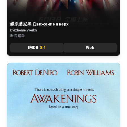
绝杀慕尼黑 Движение вверх
Dvizhenie vverkh
剧情 运动
IMDB
8.1
Web