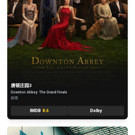
唐顿庄园3
Downton Abbey: The Grand Finale
剧情
IMDB
8.6
Dolby