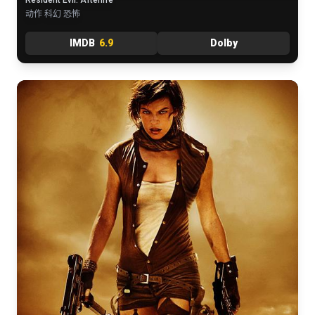
Resident Evil: Afterlife
动作 科幻 恐怖
IMDB
6.9
Dolby