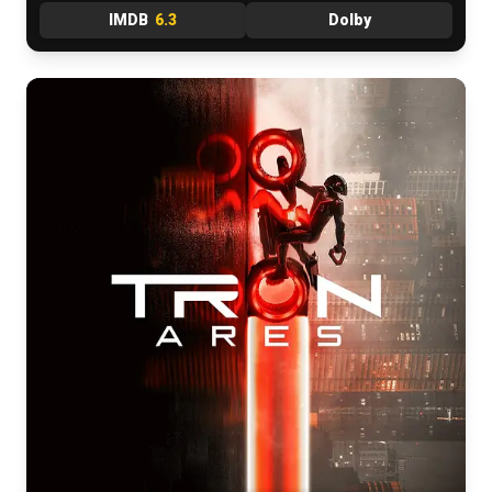
IMDB
6.3
Dolby