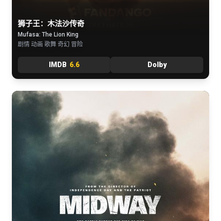
狮子王：木法沙传奇
Mufasa: The Lion King
剧情 动画 歌舞 奇幻 冒险
IMDB
6.6
Dolby