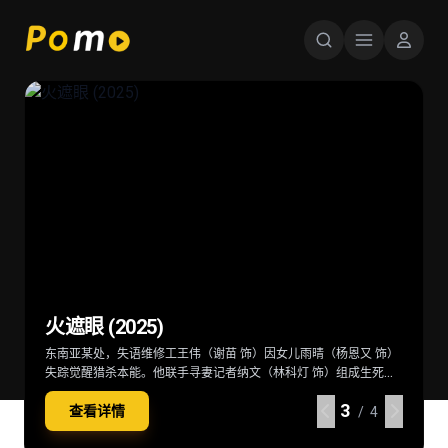
星球大战：曼达洛人与古古 Star Wars:
超级少女 Supergirl (2026)
后室 Backrooms (2026)
火遮眼 (2025)
The Mandalorian & Grogu (2026)
当一位冷酷无情、突如其来的劲敌突袭家园，卡拉·佐-艾尔（米莉·
深陷困境的克拉克（切瓦特·埃加福 饰）意外切入名为“后室”的神秘
东南亚某处，失语维修工王伟（谢苗 饰）因女儿雨晴（杨恩又 饰）
在秩序动荡的银河系，“最强奶爸”丁·贾伦（佩德罗·帕斯卡 饰）与
阿尔柯克 饰）——也就是“超级少女”——不得不与一位意想不到的同
空间，在这里一切物理规则崩塌，只有漫无边际的黄色房间，没有
失踪觉醒猎杀本能。他联手寻妻记者纳文（林科灯 饰）组成生死同
“银河系萌娃”古古这对非血缘父子并肩登场。冷峻坚毅的赏金猎人丁
伴结盟，横跨星际，踏上一段交织复仇与正义的壮阔征途。
终点也没有出路。心理医生玛丽（雷娜特·赖因斯夫 饰）为寻回克拉
盟，在连番血战中死斗黑暗组织打手大块头（黎唯 饰）与嗜血杀手
·贾伦身披贝斯卡钢甲，凭悍勇战力屡屡从围堵中突围；看似弱小的
4
4
4
4
查看详情
查看详情
查看详情
查看详情
克意外踏入此地，在这片异常空间中，随着心理防线的崩塌，未知
阿德（雅彦·鲁伊安 饰）一众人等。怒火遮眼，鲜血开路，从血肉翻
原力学徒古古，则总能在关键时刻爆发出惊人战力，为搭档化解危
/ 4
/ 4
/ 4
/ 4
的恐惧与实体也在一步步向他们靠近
飞的街头混战。
机。他们一同执行关乎银河命运的绝密任务，直面远比以往更为凶