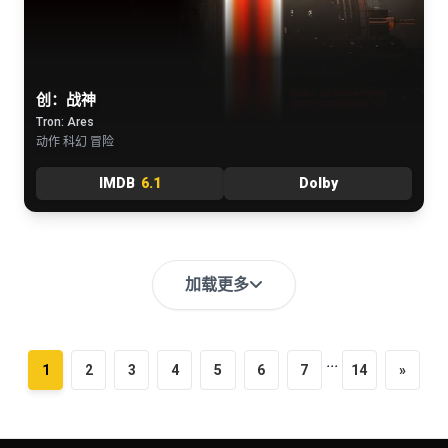
创：战神
Tron: Ares
动作 科幻 冒险
IMDB
6.1
Dolby
加载更多
...
1
2
3
4
5
6
7
14
»