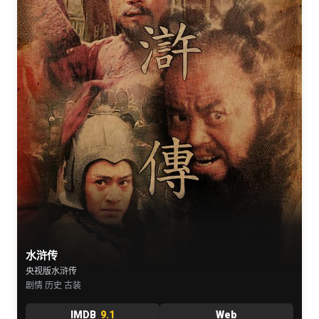
水浒传
央视版水浒传
剧情 历史 古装
IMDB
9.1
Web