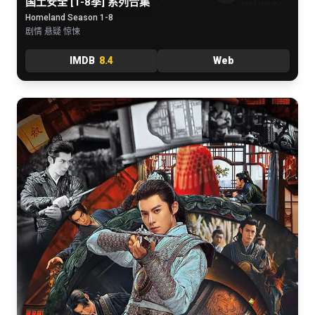
国土安全 [1-8季] 系列合集
Homeland Season 1-8
剧情 悬疑 惊悚
IMDB
8.4
Web