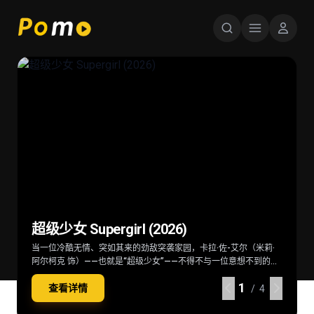
星球大战：曼达洛人与古古 Star Wars:
超级少女 Supergirl (2026)
后室 Backrooms (2026)
火遮眼 (2025)
The Mandalorian & Grogu (2026)
当一位冷酷无情、突如其来的劲敌突袭家园，卡拉·佐-艾尔（米莉·
深陷困境的克拉克（切瓦特·埃加福 饰）意外切入名为“后室”的神秘
东南亚某处，失语维修工王伟（谢苗 饰）因女儿雨晴（杨恩又 饰）
在秩序动荡的银河系，“最强奶爸”丁·贾伦（佩德罗·帕斯卡 饰）与
阿尔柯克 饰）——也就是“超级少女”——不得不与一位意想不到的同
空间，在这里一切物理规则崩塌，只有漫无边际的黄色房间，没有
失踪觉醒猎杀本能。他联手寻妻记者纳文（林科灯 饰）组成生死同
“银河系萌娃”古古这对非血缘父子并肩登场。冷峻坚毅的赏金猎人丁
伴结盟，横跨星际，踏上一段交织复仇与正义的壮阔征途。
终点也没有出路。心理医生玛丽（雷娜特·赖因斯夫 饰）为寻回克拉
盟，在连番血战中死斗黑暗组织打手大块头（黎唯 饰）与嗜血杀手
·贾伦身披贝斯卡钢甲，凭悍勇战力屡屡从围堵中突围；看似弱小的
1
1
1
1
查看详情
查看详情
查看详情
查看详情
克意外踏入此地，在这片异常空间中，随着心理防线的崩塌，未知
阿德（雅彦·鲁伊安 饰）一众人等。怒火遮眼，鲜血开路，从血肉翻
原力学徒古古，则总能在关键时刻爆发出惊人战力，为搭档化解危
/ 4
/ 4
/ 4
/ 4
的恐惧与实体也在一步步向他们靠近
飞的街头混战。
机。他们一同执行关乎银河命运的绝密任务，直面远比以往更为凶