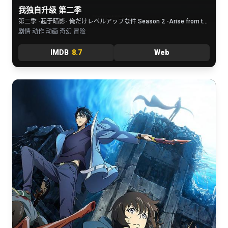
我独自升级 第二季
第二季 -起于暗影- 俺だけレベルアップな件 Season 2 -Arise from the Shadow-
剧情 动作 动画 奇幻 冒险
IMDB
8.7
Web