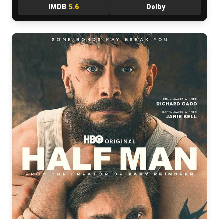
IMDB
5.6
Dolby