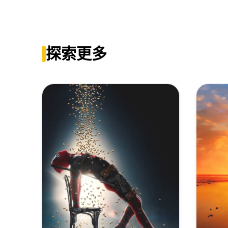
Thunderbolts.2025.2160p.UHD.BluRay.HDR10.DoVi.T
雷霆特攻队[国英多音轨+简繁英双语特效字幕].2025.2160p.iTun
Thunderbolts.2025.2160p.UHD.BluRay.REMUX.DV.H
[RU]Thunderbolts.2025.2160p.MA.WEB-DL.DDP5.1.A
雷霆特攻队[国语配音+中文字幕].Thunderbolts.2025.2160p.U
探索更多
Thunderbolts.2025.4K.HDR.DV.2160p BDRemux Ita 
Thunderbolts.2025.2160p.UHD.BluRay.x265-D3US
雷霆特攻队[简繁英双语字幕].Thunderbolts.2025.2160p.iT.
Thunderbolts.2025.UHD.BluRay.2160p.TrueHD.Atm
[RU]Thunderbolts.2025.2160p.MA.WEB-DL.DDP5.1.A
雷霆特攻队[简繁英双语字幕].Thunderbolts.2025.2160p.iT.
Thunderbolts.2025.2160p.UHD.Blu-ray.Remux.DV.HD
[RU]Thunderbolts.2025.2160p.MA.WEB-DL.DDP5.1.A
雷霆特攻队[简繁英字幕].Thunderbolts.2025.V2.2160p.iT.
Thunderbolts.2025.1080p.BluRay.REMUX.ENG.LATIN
Thunderbolts.2025.2160p.WEB-DL.DV.P5.MULTi.DD
雷霆特攻队[简繁英字幕].Thunderbolts.2025.V2.2160p.iT.
雷霆特攻队[国英多音轨+特效中文字幕].Thunderbolts.2025.U
[RU]Thunderbolts.2025.2160p.MA.WEB-DL.DDP5.1.A
雷霆特攻队[简繁英字幕].Thunderbolts.2025.V2.2160p.iT.
Thunderbolts.2025.iTA-ENG.Bluray.2160p.HEVC.HD
雷霆特攻队[简繁英字幕].Thunderbolts.2025.V2.2160p.iT.