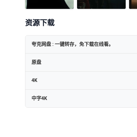
资源下载
夸克网盘 : 一键转存，免下载在线看。
原盘
网盘下载
4K
Thunderbolts.2025.COMPLETE.UHD.BLURAY-GLiMME
中字4K
Thunderbolts.2025.UHD.BluRay.2160p.HEVC.Atmos.
Thunderbolts.2025.UHD.BluRay.2160p.HEVC.Atmos.
Thunderbolts 2025 UHD Blu-ray 2160p DV HDR HEV
Thunderbolts 2025 UHD BluRay 2160p HDR10+ DV HE
雷霆特攻队[国英多音轨+简繁英字幕].Thunderbolts.2025.2160
Thunderbolts.2025.2160p.UHD.BluRay.REMUX.DV.P7