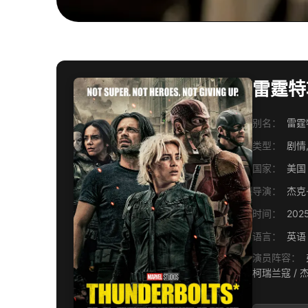
雷霆特攻队
别名：
雷霆特
类型：
剧情,
国家：
美国
导演：
杰克
时间：
202
语言：
英语 
演员阵容：
弗洛
柯瑞兰寇 / 杰拉尔丁·维斯瓦纳坦 / 温德尔·皮尔斯 / 克里斯·鲍尔 / 维奥莱特·麦格劳 / 亚历克莎·斯温顿 / 埃里克·兰格 / 基娅拉·斯特拉 / 斯特凡
诺·卡拉纳特 / 詹弗兰科·特林 / 格奥尔基·卡萨夫 / 夏洛特·安·塔克 / 加布里埃·宾德洛斯 / 里贾纳·陈婷 / 马洛里·霍夫 / 珍尼佛·郑 / 朱莉