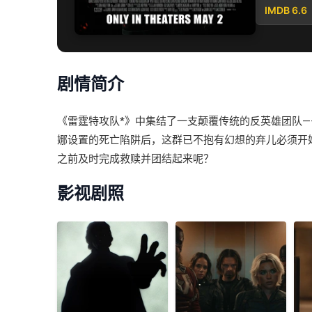
IMDB 6.6
剧情简介
《雷霆特攻队*》中集结了一支颠覆传统的反英雄团队——“
娜设置的死亡陷阱后，这群已不抱有幻想的弃儿必须开
之前及时完成救赎并团结起来呢？
影视剧照