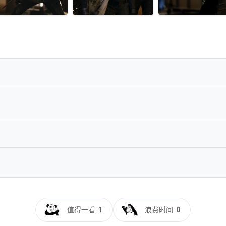
R
TrueHD7.1-SILVEIRATeam
TrueHD7.1-sh@CHDBits
C Atmos TrueHD 7.1-Echo@HDSky
VC TrueHD Atmos 7.1 x265-E
p.BluRay.DoVi.x265.10bit.Atmos.TrueHD7.1-CTRLHD
值得一看
1
浪费时间
0
.HDR.MULTi.TrueHD.Atmos.7.1.H265-BEN.THE.MEN