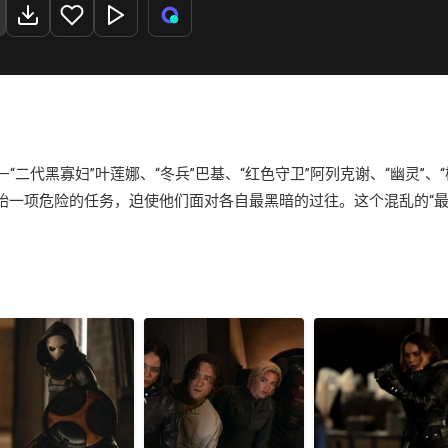
二代黑寡妇”叶莲娜、“冬兵”巴基、“红色守卫”阿列克谢、“幽灵”、“
始一项危险的任务，迫使他们面对各自最黑暗的过往。这个混乱的“最