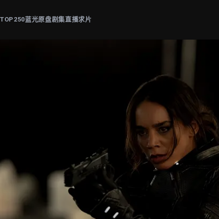
片
TOP250
蓝光原盘
剧集
直播
求片