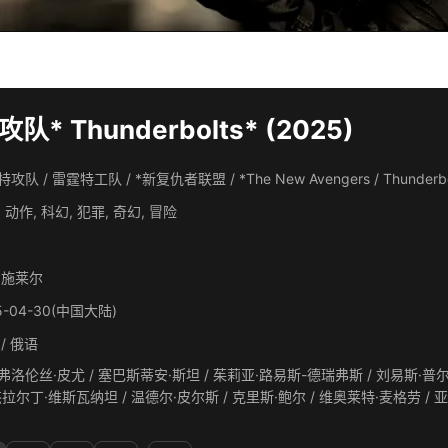
* Thunderbolts* (2025)
攻队 / 雷霆特工队 / *新复仇者联盟 / *The New Avengers / Thunderbolts
 动作, 科幻, 犯罪, 奇幻, 冒险
·施莱尔
5-04-30(中国大陆)
/ 俄语
伦丝·皮尤 / 塞巴斯蒂安·斯坦 / 茱莉亚·路易斯-德瑞弗斯 / 刘易斯·普尔曼 / 大卫·哈伯 / 怀亚特·罗素 / 汉娜·乔恩-卡门 / 欧嘉·
亚·阿库 /
克莱顿·库珀 / 约书亚·米克尔 / 凯尔文·威瑟斯彭 / 丰江 / 麦肯西·埃默里 