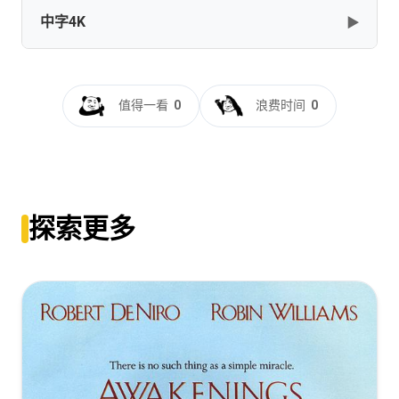
[21.49GB]
复制
下载
中字4K
▶
[RU]The.Room.Next.Door.1080.Kapolone.for.ELEKTRI4KA.mkv
[9.33GB]
复制
下载
隔壁房间[简繁英字
幕].The.Room.Next.Door.2024.2160p.MAX.WEB-
UIndex - The Room Next Door (2024) 2160p 4K WEB 5.1-
值得一看
0
浪费时间
0
DL.x265.DDP5.1-QuickIO
WORLD
[13.66GB]
复制
下载
[4.76GB]
复制
下载
隔壁房间[简繁英字
The Room Next Door (2024) [2160p] [4K] [WEB] [5.1]
幕].The.Room.Next.Door.2024.2160p.Max.WEB-
[YTS.MX]
探索更多
DL.DDP.5.1.H.265-DreamHD
[4.76GB]
复制
下载
[13.66GB]
复制
下载