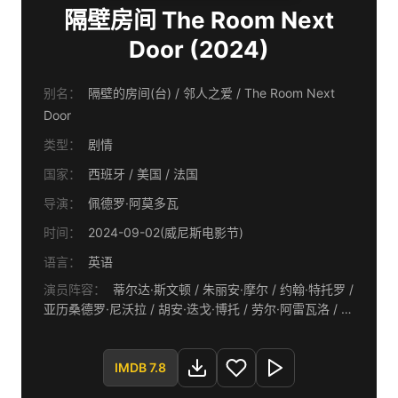
隔壁房间 The Room Next
Door (2024)
别名：
隔壁的房间(台) / 邻人之爱 / The Room Next
Door
类型：
剧情
国家：
西班牙 / 美国 / 法国
导演：
佩德罗·阿莫多瓦
时间：
2024-09-02(威尼斯电影节)
语言：
英语
演员阵容：
蒂尔达·斯文顿 / 朱丽安·摩尔 / 约翰·特托罗 /
亚历桑德罗·尼沃拉 / 胡安·迭戈·博托 / 劳尔·阿雷瓦洛 / 薇
姬·卢恩戈 / 艾历克斯·休·安德森 / 伊斯特·麦克格雷格 / 阿
尔维斯·里戈 / 玛丽娜·马修斯 / 莎拉·德米斯特 / 安赫·道格
/ 波比·萨尔沃·门努兹 / 安妮卡·沃斯滕 / 肖恩·伍德沃德 /
IMDB 7.8
保罗·卢卡·诺 / 克里斯蒂娜·科瓦尼 / 妮娅·波蔓 / 朵拉·罗