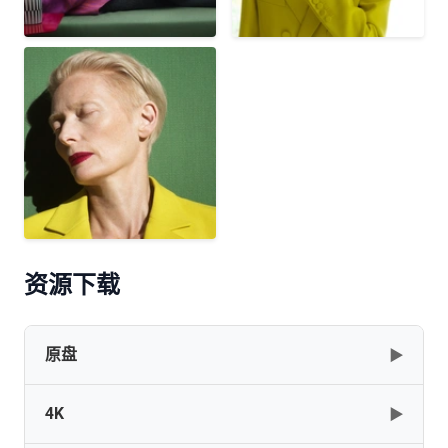
资源下载
原盘
▶
4K
▶
[RU]The.Room.Next.Door.2024.RMX.1080p.ELEKTRI4KA.mkv