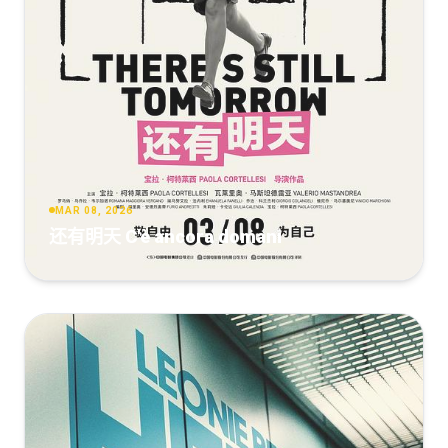
MAR 08, 2026
还有明天 C'è ancora domani