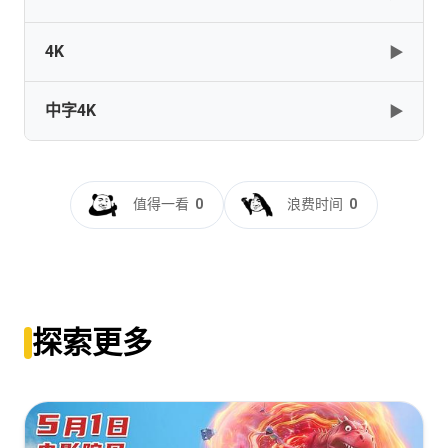
龙传说][2021][国英双语][4K HDR]
[14G]━━━━━━━━━━━━━━━━━━━━━━━✅
4K
▶
Raya.and.thest.Dragon.2021.2160p.BluRay.HEVC.TrueHD.7.1.Atm
[14GB]
复制
下载
EATDIK
中字4K
▶
[57.32GB]
复制
下载
Raya.and.thest.Dragon.2021.2160p.BluRay.x264.8bit.SDR.DTS-
HD.MA.TrueHD.7.1.Atmos-SWTYBLZ
Raya.and.thest.Dragon.2021.2160p.BluRay.REMUX.HEVC.DTS-
[30.25GB]
复制
下载
寻龙传说[国英日韩多音轨+简繁英字
HD.MA.TrueHD.Atmos.7.1-FGT
幕].Raya.and.thest.Dragon.2021.2160p.HDR.DSNP.WEB-
值得一看
0
浪费时间
0
[53.4GB]
复制
下载
DL.H.265.DDP5.1.Atmos-HDBWEB
Raya.and.thest.Dragon.2021.2160p.BluRay.x265.10bit.SDR.DTS-
HD.MA.TrueHD.7.1.Atmos-SWTYBLZ
[29.13GB]
复制
下载
寻龙传说[国英多音轨+中文字
[26.97GB]
复制
下载
幕].2021.V1.UHD.BluRay.REMUX.2160p.HEVC.Atmos.TrueHD7.1.2A
寻龙传说[国语配
DreamHD
音].Raya.and.thest.Dragon.2021.2160p.HDR.UHD.BluRay.TrueHD.7
Raya.and.thest.Dragon.2021.2160p.UHD.BluRay.x265-
探索更多
[45.56GB]
复制
下载
10bit-10007@BBQDDQ 17.77GB
GUHZER
[17.77GB]
复制
下载
[19.98GB]
复制
下载
Raya.and.thest.Dragon.2021.1080p.BluRay.AVC.DTS-
HD.MA.7.1-NOGRP
寻龙传说[简繁英双语字
Raya.and.thest.Dragon.2021.2160p.UHD.BluRay.x265.10bit.HDR.D
[43.9GB]
复制
下载
幕].Raya.and.thest.Dragon.2021.UHD.BluRay.2160p.TrueHD.Atmos.
HD.MA.TrueHD.7.1.Atmos-SWTYBLZ