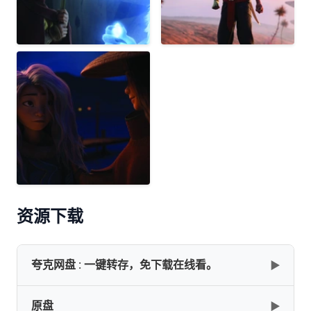
资源下载
夸克网盘 : 一键转存，免下载在线看。
▶
原盘
▶
✅━━━━━━━━━━━━━━━━━━━━━━━[寻