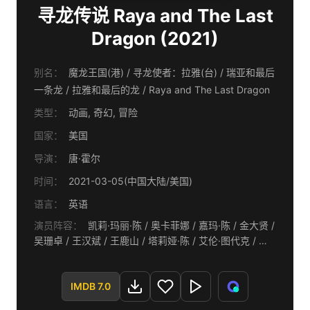
寻龙传说 Raya and The Last
Dragon (2021)
别名：
魔龙王国(港) / 寻龙使者：拉雅(台) / 瑞亚和最后
一条龙 / 拉雅和最后的龙 / Raya and The Last Dragon
类型：
动画, 奇幻, 冒险
国家：
美国
导演：
唐·霍尔
时间：
2021-03-05(中国大陆/美国)
语言：
英语
演员阵容：
凯莉·玛丽·陈 / 奥卡菲娜 / 嘉玛·陈 / 金大贤 /
吴珊卓 / 王汉斌 / 王鹿山 / 塔莉娅·陈 / 艾伦·图代克 / 迪
辰·拉克曼 / 帕蒂·哈里森 / 姜成镐 / 罗斯·巴特勒 / 乔娜·肖
/ 宋静秀 / 弗朗克西斯·周 / 保罗·扬 / 丽莎·德尔·门多 / 塔
妮亚·古纳迪 / 珍妮·关 / 卢锡安·佩雷兹 / 文森特·罗德里格
IMDB 7.0
兹三世