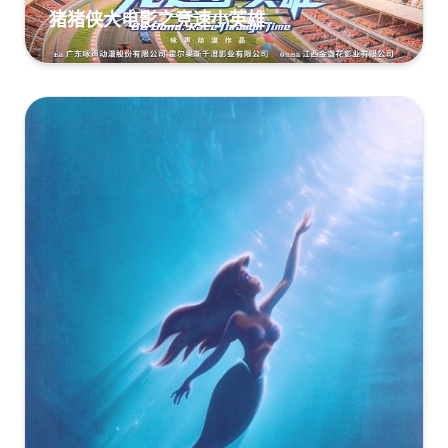
寻龙传说[HDR+杜比视界双版本][粤英多音轨+简繁英字
猪猪侠大电影之竞速小英雄
幕].2021.2160p.DSNP.WEB-
DL.DDP5.1.Atmos.H265.HDR.DV.2Audio-ParkHD
[10.94GB]
复制
下载
寻龙传说[粤英多音轨+简繁英字
幕].2021.2160p.DSNP.WEB-
DL.DDP5.1.Atmos.H265.HDR.2Audio-ParkHD
[10.91GB]
复制
下载
xl.4K.60FPS.HD国配中英双字[66影视66Ys.Co].mp4
[3.64GB]
复制
下载