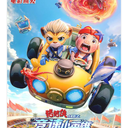
ALT
[19.29GB]
复制
下载
Raya.and.thest.Dragon.2021.1080p.BluRay.REMUX.AVC.DTS-
[16.38GB]
复制
下载
HD.MA.TrueHD.7.1.Atmos-FGT
Raya.and.thest.Dragon.2021.2160p.WEB-
[30.03GB]
复制
下载
寻龙传说 [简繁中文字
DL.DDP5.1.Atmos.DV.x265-RAYA
幕].Raya.and.thest.Dragon.2021.UHD.BluRay.2160p.TrueHD.Atmos.
[17.97GB]
BeiTai
复制
下载
Raya.and.thest.Dragon.2021.1080p.BluRay.REMUX.AVC.DTS-
HD.MA.7.1-FGT
[16.38GB]
复制
下载
Raya.and.thest.Dragon.2021.2160p.DSNP.WEB-
[23.14GB]
复制
下载
DL.x265.10bit.HDR.DDP5.1-NOGRP
寻龙传说[国英多音轨+中文字幕+特效字
[12.56GB]
幕].Raya.and.the.Last.Dragon.2021.BluRay.2160p.Atmos.TrueHD7.
复制
下载
DreamHD
Raya.and.the.Last.Dragon.2021.2160p.BluRay.HDR10.DDP.7.1.x26
[14.7GB]
复制
下载
EDGE2020.mkv
[8.57GB]
寻龙传说[杜比视界版本][粤英多音轨+简繁英字
复制
下载
幕].2021.2160p.DSNP.WEB-
DL.DDP5.1.Atmos.H265.DV.2Audio-ParkHD
Raya.and.thest.Dragon.2021.2160p.4K.BluRay.10Bit.x265.HEVC-
HDETG
[13.22GB]
复制
下载
[2.98GB]
复制
下载
JUL 20, 2026