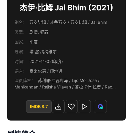
杰伊·比姆 Jai Bhim (2021)
别名：
万岁毕姆 / 斗争万岁 / 万岁比姆 / Jai Bhim
类型：
剧情, 犯罪
国家：
印度
导演：
塔·塞·纳纳维尔
时间：
2021-11-02(印度)
语言：
泰米尔语 / 印地语
演员阵容：
苏利耶·西瓦库马 / Lijo Mol Jose /
Manikandan / Rajisha Vijayan / 普拉卡什·拉贾 / Rao
Ramesh / Guru Somasundaram / M.S. Bhaskar / V.
Jayaprakash / Sibi Thomas / Ilavarasu / Jayarao /
Sujatha Sivakumar / Ravi Venkatraman / Tamizh /
IMDB 8.7
Padmapriya