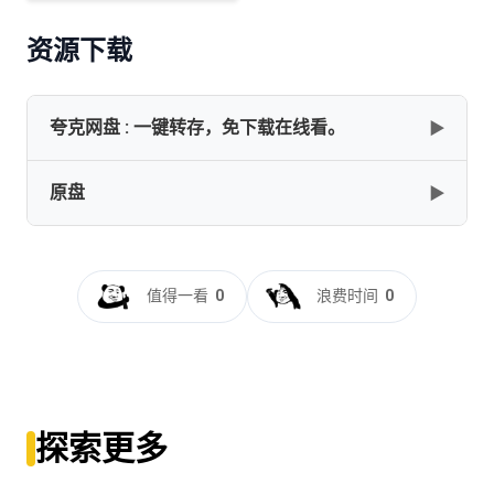
资源下载
夸克网盘 : 一键转存，免下载在线看。
▶
原盘
▶
网盘下载
复制
下载
A.Chinese.Odysseypleted.1995.BluRay.REMUX.1080p.AVC.TrueH
HDS
值得一看
0
浪费时间
0
[34.09GB]
复制
下载
大话西游之月光宝盒[国粤多音轨+粤语配音+中文字
幕].1995.1080p.BluRay.Remux.AVC.DTS-
HD.MA.6.1.2Audio-SONYHD
探索更多
[14.88GB]
复制
下载