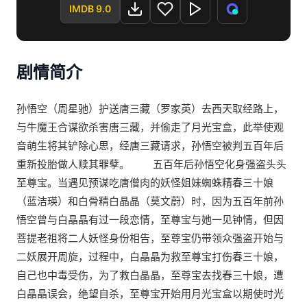
IMDB 9.0
剧情简介
孙悟空（周星驰）护送唐三藏（罗家英）去西天取经路上，
与牛魔王合谋欲杀害唐三藏，并偷走了月光宝盒，此举使观
音萌生将其铲除心思，经唐三藏请求，孙悟空被判五百年后
重新投胎做人赎其罪孽。 五百年后孙悟空化身强盗头头
至尊宝。当遇见预谋吃唐僧肉的妖怪姐妹蜘蛛精春三十娘
（蓝洁瑛）和白骨精白晶晶（莫文蔚）时，因为五百年前孙
悟空曾与白晶晶有过一段恋情，至尊宝与她一见钟情，但因
菩提老祖将二人妖怪身份相告，至尊宝仍带领众强盗开始与
二妖展开周旋，过程中，白晶晶为救至尊宝打伤春三十娘，
自己也中毒受伤，为了救白晶晶，至尊宝去找春三十娘，遭
白晶晶误会，绝望自杀，至尊宝开始用月光宝盒以期使时光