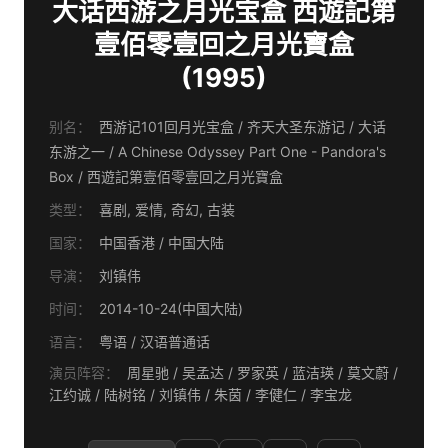
大话西游之月光宝盒 西遊記第
壹佰零壹回之月光寶盒
(1995)
别名：
西游记101回月光宝盒 / 齐天大圣东游记 / 大话
东游之一 / A Chinese Odyssey Part One - Pandora's
Box / 西遊記第壹佰零壹回之月光寶盒
类型：
喜剧, 爱情, 奇幻, 古装
国家：
中国香港 / 中国大陆
导演：
刘镇伟
时间：
2014-10-24(中国大陆)
语言：
粤语 / 汉语普通话
演员阵容：
周星驰 / 吴孟达 / 罗家英 / 蓝洁瑛 / 莫文蔚 /
江约诚 / 陆树铭 / 刘镇伟 / 朱茵 / 李健仁 / 李宝龙