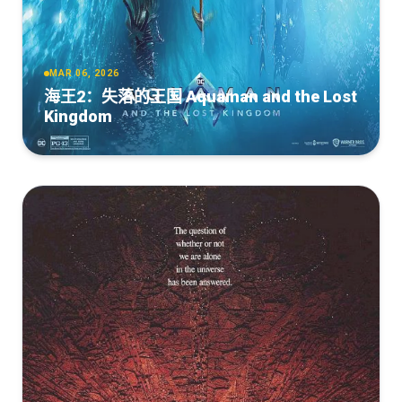
幕].How.to.Train.Your.Dragon.2025.2160p.WEB-
[21.87GB]
复制
下载
DL.H265.HDR.DDP5.1-QuickIO
[10.53GB]
复制
下载
How to Train Your Dragon 2025 IMAX UHD BluRay 2160p
HDR10 DV HEVC TrueHD Atmos 7.1 x265-E
MAR 06, 2026
新·驯龙高手.2025.HD2160P.AAC.H264.CHS-ENG.BTSJ6
海王2：失落的王国 Aquaman and the Lost
[21.07GB]
复制
下载
Kingdom
[10.16GB]
复制
下载
How to Train Your Dragon (2025) IMAX (2160p BluRay
x265 10bit DV HDR TrueHD Atmos 7.1 r00t)
新·驯龙高手.公映版.2160p.国英双语.HD中英双字无水
印.mkv
[19.98GB]
复制
下载
[4.97GB]
复制
下载
How to Train Your Dragon 2025 WEB-DL 2160p HDR10+
DDP Atmos 5.1 x265-E
新·驯龙高手[国语配音+中文字
幕].How.to.Train.Your.Dragon.2025.2160p.WEB-
[18.33GB]
复制
下载
DL.H265.DDP5.1-QuickIO
[4.97GB]
复制
下载
[RU]How.to.Train.Your.Dragon.2025.BDRip.1080p.HEVC.ELEKTRI
[16.6GB]
复制
下载
[RU]How.to.Train.Your.Dragon.2025.2160p.AMZN.WEB-