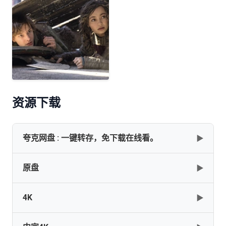
资源下载
夸克网盘 : 一键转存，免下载在线看。
▶
原盘
▶
网盘下载
复制
下载
4K
▶
新·驯龙高
手.How.to.Train.Your.Dragon.2025.UHD.BluRay.2160p.HEVC.Atmo
sh@CHDBits