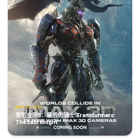
[66.11GB]
复制
下载
[24.38GB]
新·驯龙高手[HDR+杜比视界双版本][国英多音轨+特效中文
复制
下载
字
幕].2025.BluRay.2160p.TrueHD7.1.DoVi.HDR.x265.10bit-
[RU]How to Train Your Dragon (IMAX) 2025
How.To.Train.Your.Dragon.2025.2160p.AMZN.WEB-
DreamHD
BDRemux.1080p.mkv
DL.DV.HDR10+.ENG.LATINO.HINDI.DDP5.1.H265.MP4-
BEN.THE.MEN
[24.41GB]
复制
下载
[29.29GB]
复制
下载
[23.89GB]
复制
下载
新·驯龙高手[HDR+杜比视界双版本][简繁英双语字
[RU]How.to.Train.Your.Dragon.2025.BluRay.REMUX.IMAX.1080p-
幕].2025.2160p.MA.WEB-
MegaPeer.mkv
Dragon Trainer (2025) mkv 2160p DV HDR WEB-DL DDP
DL.DV.HDR.H.265.DDP.5.1.Atmos-QuickIO
5 1 iTA ENG H265 - FHC
[28.84GB]
复制
下载
[22.36GB]
复制
下载
[23.6GB]
复制
下载
How.to.Train.Your.Dragon.2025.Repack.IMAX.1080p.BluRay.Rem
新·驯龙高手[国英多音轨+简繁英双语特效字
[RU]How.to.Train.Your.Dragon.2025.2160p.WEB-
幕].2025.2160p.iTunes.WEB-
[14.71GB]
复制
下载
DL.DDP5.1.Atmos.DV.HDR-DVT.mkv
DL.DDP.5.1.Atmos.HDR10+.H.265-DreamHD
[22.59GB]
复制
下载
MAR 05, 2026
[22.31GB]
复制
下载
变形金刚5：最后的骑士 Transformers:
The Last Knight
How.to.Train.Your.Dragon.2025.MULTi.HDR.DV.2160p.WEB.H265-
新·驯龙高手[中文字
NGRP.mkv
幕].How.To.Train.Your.Dragon.2025.2160p.MA.WEB-
DL.DDP5.1.Atmos.H.265-PandaQT
[22.48GB]
复制
下载