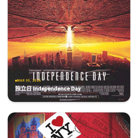
DL.DDP5.1.H265-Jaskier.mkv
[15.04GB]
复制
下载
[RU]How.to.Train.Your.Dragon.2025.2160p.WEB-
DL.Atmos.SDR.ELEKTRI4KA.mkv
[15.04GB]
复制
下载
How.to.Train.Your.Dragon.2025.2160p.WEB-
DL.DDP5.1.Atmos.SDR.H265-AOC
[14.18GB]
复制
下载
MAR 05, 2026
独立日 Independence Day
新·驯龙高手[无字片
源].How.to.Train.Your.Dragon.2025.2160p.AMZN.WEB-
DL.DDP.5.1.Atmos.HDR10+.H.265-DreamHD
[13.82GB]
复制
下载
新·驯龙高手[无字片
源].How.to.Train.Your.Dragon.2025.2160p.AMZN.WEB-