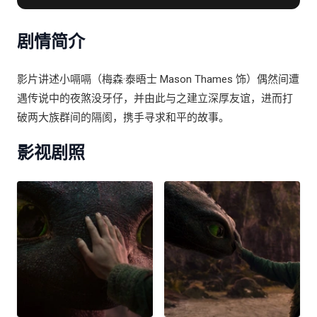
康沃尔
剧情简介
影片讲述小嗝嗝（梅森·泰晤士 Mason Thames 饰）偶然间遭
遇传说中的夜煞没牙仔，并由此与之建立深厚友谊，进而打
破两大族群间的隔阂，携手寻求和平的故事。
影视剧照