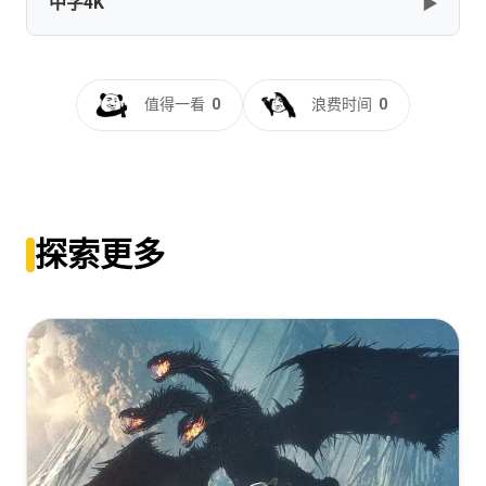
中字4K
▶
驯龙高手真人版 How to Train Your Dragon 2025 2160p
[86.12GB]
复制
下载
UHD Blu-ray DoVi HDR10 HEVC TrueHD 7.1-
Thor@HDSky
新·驯龙高手[国英多音轨+简繁英字
How.to.Train.Your.Dragon.2025.COMPLETE.UHD.BLURAY-
[86.82GB]
复制
下载
幕].How.to.Train.Your.Dragon.2025.2160p.BluRay.x265.10bit.Atm
SILVEIRATeam.iso
值得一看
0
浪费时间
0
CTRLHD
[85.44GB]
复制
下载
[RU]KakPriruchitDrakonaBDRip2160p.mkv
[35.81GB]
复制
下载
[38.44GB]
复制
下载
How.To.Train.Your.Dragon.2025.2160p.UHD.Bluray.REMUX.DV.P7
新·驯龙高手[HDR+杜比视界双版本][国粤英多音轨+简繁英
BEN.THE.MEN
双语特效字
[RU]How.to.Train.Your.Dragon.2025.2160p.WEB-
探索更多
[71.09GB]
复制
下载
幕].2025.2160p.UHD.BluRay.DV.x265.10bit.TrueHD.7.1-
DL.DDP5.1.Atmos.DV.HDR-DVT.mkv
ParkHD
[26.34GB]
复制
下载
How.to.Train.Your.Dragon.2025.IMAX.2160p.UHD.Blu-
[34.12GB]
复制
下载
ray.Remux.DV.HDR.HEVC.TrueHD.Atmos.7.1-
CiNEPHiLES
[RU]How.to.Train.Your.Dragon.2025.2160p.WEB-
新·驯龙高手[HDR+杜比视界双版本][国粤英多音轨+简繁英
DL.DDP5.1.Atmos.DV.HDR-DVT.mkv
[66.36GB]
复制
下载
双语特效字
[25.64GB]
幕].2025.REPACK.2160p.UHD.BluRay.DV.x265.10bit.TrueHD.7.1-
复制
下载
ParkHD
How to Train Your Dragon (2025) {imdb-tt26743210}
{edition-IMAX} [Remux-2160p][DV HDR10][TrueHD
[RU]How.to.Train.Your.Dragon.2025.2160p.WEB-
[34.12GB]
复制
下载
Atmos 7.1][HEVC]-CiNEPHiLES.mkv
DL.DDP5.1.Atmos.DV.HDR-DVT.mkv