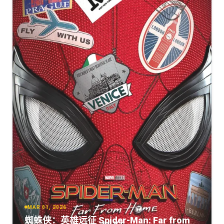
DL.DDP.5.1.Atmos.H.265-DreamHD
[13.81GB]
复制
下载
新·驯龙高手[杜比视界版本][无字片
源].2025.2160p.iTunes.WEB-
DL.DDP.5.1.Atmos.DV.H.265-DreamHD
[13.21GB]
复制
下载
新·驯龙高手[杜比视界版本][无字片
源].How.to.Train.Your.Dragon.2025.2160p.iT.WEB-
DL.DV.H.265.DDP5.1.Atmos-QuickIO
[13.21GB]
复制
下载
新·驯龙高手[杜比视界版本][无字片
源].How.to.Train.Your.Dragon.2025.2160p.iT.WEB-
DL.DDP5.1.Atmos.DV.H.265-PandaQT
[13.21GB]
复制
下载
MAR 01, 2026
蜘蛛侠：英雄远征 Spider-Man: Far from
How.to.Train.Your.Dragon.2025.DV.2160p.WEB.h265-