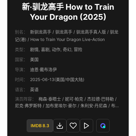
新·驯龙高手 How to Train
Your Dragon (2025)
别名：
新驯龙高手 / 驯龙高手 / 驯龙高手真人版 / 驯龙
记(港) / How to Train Your Dragon Live-Action
类型：
剧情, 喜剧, 动作, 奇幻, 冒险
国家：
美国
导演：
迪恩·戴布洛伊
时间：
2025-06-13(美国/中国大陆)
语言：
英语
演员阵容：
梅森·泰晤士 / 妮可·帕克 / 杰拉德·巴特勒 /
尼克·弗罗斯特 / 加布里埃尔·豪尔 / 朱利安·丹尼森 / 布朗
温·詹姆斯 / 哈里·特雷瓦尔德温 / 默里·麦克阿瑟 / 彼得·塞
拉菲诺威茨 / 纳奥米·维尔特纳 / 露丝·科德 / 安德烈埃·瓦
雷 / 安娜·里昂·布洛菲 / 马库斯·奥尼卢德 / 皮特·塞尔伍德
IMDB 8.3
/ 丹尼尔-约翰·威廉斯 / 凯特·肯尼迪 / 赛琳娜·琼斯 / 尼克·