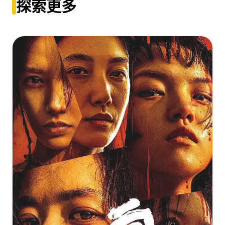
探索更多
DL.H265.60fps.DDP5.1-DreamHD
[20GB]
复制
下载
受益人[高码版][国语配音+中文字
幕].My.Dear.Liar.2019.2160p.HQ.WEB-DL.H265.DDP5.1-
DreamHD
[15.98GB]
复制
下载
受益人[国语中字].My.Dear.Liar.2019.2160p.WEB-
DL.H265.DDP5.1-10006@BBQDDQ 12.07GB
[12.07GB]
复制
下载
受益人.H265
版.My.Dear.Liar.2019.HD4K.X265.AAC.Mandarin.CHS-
ENG.Mp4Ba
[2.58GB]
复制
下载