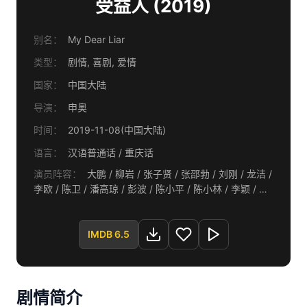
受益人 (2019)
别名：
My Dear Liar
类型：
剧情, 喜剧, 爱情
国家：
中国大陆
导演：
申奥
时间：
2019-11-08(中国大陆)
语言：
汉语普通话 / 重庆话
演员阵容：
大鹏 / 柳岩 / 张子贤 / 张邵勃 / 刘刚 / 龙洁 /
李欧 / 陈卫 / 潘高琼 / 彭波 / 陈小平 / 陈小林 / 李颖 / 李
小辉 / 高冠铭 / 苏娜 / 胡渝 / 王议伟 / 许玲 / 温佳仁 / 龙
祺 / 杨常金 / 董磊 / 唐茜 / 邓飞 / 陈正华 / 叶舟洋 / 徐玉
琨 / 丁文博 / 叶祥德 / 罗乙稀 / 李宜儒 / 张家渝 / 曹宇宙
IMDB 6.5
/ 李迅 / 尹大珍 / 马昕墨 / 张傲然 / 刁羽 / 李辉 / 陶乙铭 /
季子裕 / 潘文佳 / 李季 / 李天然 / 米罗 / 孔江淮
剧情简介