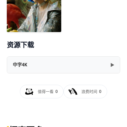
资源下载
中字4K
▶
受益人[60帧率版本][中文字幕+国语音
轨].My.Dear.Liar.2019.2160p.WEB-
值得一看
0
浪费时间
0
DL.60fps.H265.10bit.DDP5.1-TAGWEB
[20.03GB]
复制
下载
受益人[60帧率版本][高码版][国语配音+中文字
幕].My.Dear.Liar.2019.2160p.HQ.WEB-