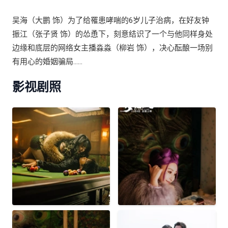
吴海（大鹏 饰）为了给罹患哮喘的6岁儿子治病，在好友钟
振江（张子贤 饰）的怂恿下，刻意结识了一个与他同样身处
边缘和底层的网络女主播淼淼（柳岩 饰），决心酝酿一场别
有用心的婚姻骗局……
影视剧照