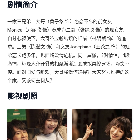
剧情简介
一家三兄弟，大哥（黄子华 饰）恋恋不忘的前女友
Monica（邓丽欣 饰）竟成为二哥（张继聪 饰）的现女友。
自尊心驱使下，大哥答应新结识的喵喵（林明祯 饰）的追
求。三弟（陈湛文 饰）和女友Josephine（王菀之 饰）的姐
弟恋长跑多年，也面临爱情危机。同一屋檐，3对情侣，4段
恋情，每晚人齐开餐的相聚渐渐演变成饭桌修罗场，啼笑不
停。面对旧爱与新欢，大哥将做何选择？大家努力维持的这
个家，又该何去何从？
影视剧照