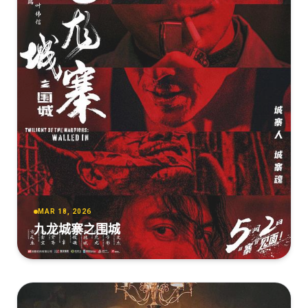
[16.92GB]
复制
下载
还是觉得你最好[国语配音+中文字
幕].Table.for.Six.2022.2160p.WEB-DL.H265.DDP5.1-
PandaQT
[3.92GB]
复制
下载
还是觉得你最好[中文字幕+国粤语音
轨].Table.for.Six.2022.2160p.WEB-DL.H265.DDP5.1-
TAGWEB
[3.92GB]
复制
下载
MAR 18, 2026
还是觉得你最好[国粤多音轨+中文字
九龙城寨之围城
幕].Table.for.Six.2022.2160p.WEB-
DL.H265.DDP5.1.2Audio-DreamHD
[3.61GB]
复制
下载
还是觉得你最