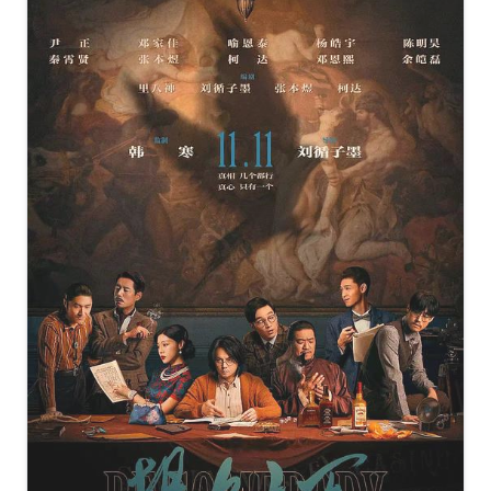
好.Table.for.Six.2022.4K.X265.AAC.Mandarin&Cantonese.CHS.B
[3.4GB]
复制
下载
还是觉得你最好[60帧率版本][国粤多音轨+粤语配音+中文
字幕].Table.for.Six.2022.2160p.WEB-
DL.60fps.H265.AAC.2Audios-MOMOWEB
[3.39GB]
复制
下载
还是觉得你最好[60帧率版本][国粤多音轨+中文字
幕].Table.for.Six.2022.2160p.WEB-
DL.H265.AAC.2Audio-NUMTV
[3.39GB]
复制
下载
还是觉得你最好[粤语配音+中文字
幕].Table.for.Six.2022.2160p.IQ.WEB-DL.AAC.H265-
ParkHD
[2.67GB]
复制
下载