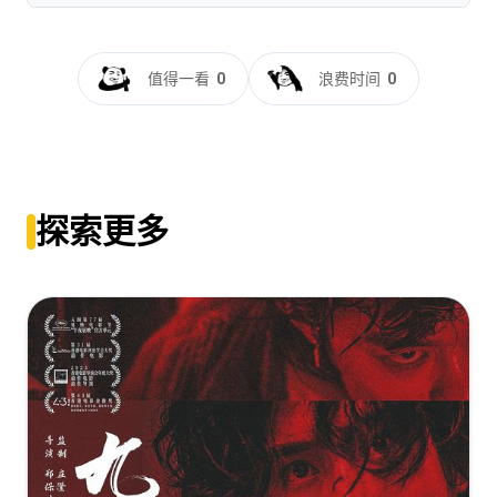
幕].Table.for.Six.2022.BluRay.REMUX.1080p.AVC.TrueHD5.1-
DreamHD
还是觉得你最好[60帧率版本][中文字幕+国粤语音
[31.79GB]
复制
下载
轨].Table.for.Six.2022.2160p.WEB-
值得一看
0
浪费时间
0
DL.60fps.H265.10bit.DDP5.1-TAGWEB
还是觉得你最好[国语配音+中文字
[21GB]
复制
下载
幕].Table.for.Six.2022.BluRay.REMUX.1080p.AVC.TrueHD5.1-
DreamHD
还是觉得你最好[60帧率版本][高码版][国粤多音轨+中文字
[31.79GB]
复制
下载
幕].Table.for.Six.2022.2160p.HQ.WEB-
探索更多
DL.H265.60fps.DDP5.1.2Audio-DreamHD
[20.99GB]
复制
下载
还是觉得你最好[60帧率版本][国粤多音轨+中文字
幕].Table.for.Six.2022.2160p.HQ.60FPS.WEB-
DL.H265.DDP2.0.2Audio-GPTHD
[20.86GB]
复制
下载
还是觉得你最好[高码版][国粤多音轨+中文字
幕].Table.for.Six.2022.2160p.HQ.WEB-
DL.H265.DDP5.1.2Audio-DreamHD