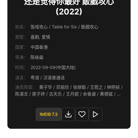
还是觉得你最好 飯戲攻心
(2022)
别名：
饭戏攻心 / Table for Six / 飯戲攻心
类型：
喜剧, 爱情
国家：
中国香港
导演：
陈咏燊
时间：
2022-09-09(中国大陆)
语言：
粤语 / 汉语普通话
演员阵容：
黄子华 / 邓丽欣 / 张继聪 / 王菀之 / 林明祯 /
陈湛文 / 廖子妤 / 古天乐 / 王丹妮 / 余香凝 / 黄德斌 / 胡
子彤 / 姜皓文 / 陈毅燊 / 吴肇轩 / 林家熙 / 凌文龙
IMDB 7.3