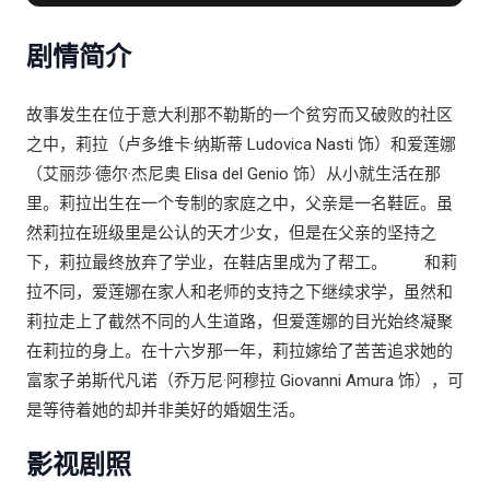
·德·帕罗奥 / 莎拉·法兰加 / 爱德华多·斯卡皮塔 / 安东尼奥
·波南诺 / 乔瓦尼·布塞利 / 杰纳罗·卡诺尼科 / 安东尼奥·彭
剧情简介
纳雷拉 / 法布里齐亚·萨基 / 阿莱西奥·加洛 / Imma Villa /
Fabrizio Cottone
故事发生在位于意大利那不勒斯的一个贫穷而又破败的社区
之中，莉拉（卢多维卡·纳斯蒂 Ludovica Nasti 饰）和爱莲娜
（艾丽莎·德尔·杰尼奥 Elisa del Genio 饰）从小就生活在那
里。莉拉出生在一个专制的家庭之中，父亲是一名鞋匠。虽
然莉拉在班级里是公认的天才少女，但是在父亲的坚持之
下，莉拉最终放弃了学业，在鞋店里成为了帮工。 和莉
拉不同，爱莲娜在家人和老师的支持之下继续求学，虽然和
莉拉走上了截然不同的人生道路，但爱莲娜的目光始终凝聚
在莉拉的身上。在十六岁那一年，莉拉嫁给了苦苦追求她的
富家子弟斯代凡诺（乔万尼·阿穆拉 Giovanni Amura 饰），可
是等待着她的却并非美好的婚姻生活。
影视剧照