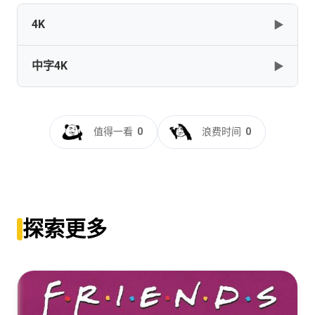
4K
▶
中字4K
▶
My.Brilliant.Friend.S01.2160p.MAX.WEB-DL.DTS-
HD.MA.5.1.DV.HDR.H.265-FLUX
[81G]
复制
下载
我的天才女友 第一季[全8
集].My.Brilliant.Friend.S01.ITALIAN.2160p.WEBRip.DDP5.1.x265-
值得一看
0
浪费时间
0
182K
My.Brilliant.Friend.S01.2160p.WEB-DL.DDP5.1.x265-
182K
[49.42G]
复制
下载
[49.42G]
复制
下载
探索更多