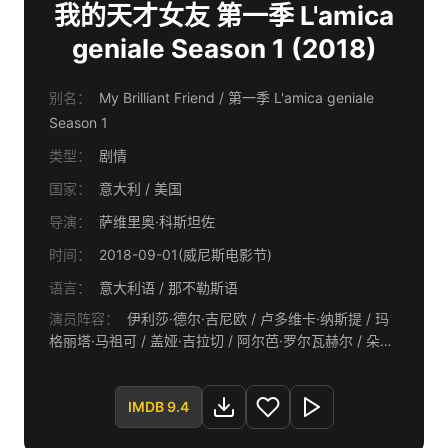
我的天才女友 第一季 L'amica
geniale Season 1 (2018)
别名：
My Brilliant Friend / 第一季 L'amica geniale
Season 1
类型：
剧情
国家：
意大利 / 美国
导演：
萨维里奥·科斯坦佐
时间：
2018-09-01(威尼斯电影节)
语言：
意大利语 / 那不勒斯语
演员阵容：
伊利莎·德尔·吉尼欧 / 卢多维卡·纳斯提 / 玛
格丽塔·马祖可 / 盖娅·吉拉切 / 阿尔芭·罗尔瓦赫尔 / 朵拉·
罗马诺 / 安娜丽塔·维托罗 / 弗朗西斯·塞尔皮科 / 乔万尼·
阿穆拉 / 伊曼纽尔·瓦伦蒂 / 费德里卡·索拉佐 / 克里斯蒂
安·吉罗索 / 杰纳罗·德斯特凡诺 / 埃尔维斯·埃斯波西托 /
IMDB 9.4
瓦伦蒂娜·阿卡 / 卢卡·加洛内 / 皮纳·迪·热那罗 / 伊丽莎白