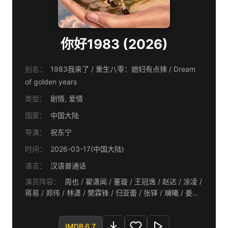
你好1983 (2026)
别名：
1983我来了 / 重生八零：媳妇有点辣 / Dream
of golden years
类型：
剧情, 爱情
国家：
中国大陆
导演：
祝东宁
时间：
2026-03-17(中国大陆)
语言：
汉语普通话
演员阵容：
周也 / 翟潇闻 / 董璇 / 王冠逸 / 赵达 / 涂凌 /
蒋易 / 郑伟 / 林潇 / 樊霖锋 / 归亚蕾 / 张铎 / 斓曦 / 姜梓
新 / 赵圆瑗 / 张双利 / 翁虹 / 吴岱融 / 舒耀瑄 / 苇青 / 艾
东 / 胡小庭 / 李晓川 / 郭军 / 刘敏 / 杨明娜 / 王艺禅 / 节
IMDB 6.7
冰 / 王建新 / 郑奇