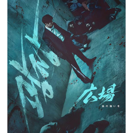
[75.4G]
复制
下载
你好1983[全36集][国语音轨+简繁英字
幕].Dream.of.Golden.Years.S01.2026.2160p.IQ.WEB-
DL.H265.DDP5.1-BlackTV
[44.26G]
复制
下载