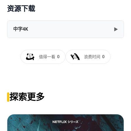
资源下载
中字4K
▶
你好1983[杜比视界版本][全36集][国语配音+中文字
幕].2026.2160p.WEB-DL.H265.DV.DDP5.1-BlackTV
值得一看
0
浪费时间
0
[155.05G]
复制
下载
你好1983[全36集][国语配音+中文字
幕].Dream.of.Golden.Years.S01.2026.2160p.WEB-
DL.H265.HDR.DDP5.1-BlackTV
探索更多
[143.41G]
复制
下载
你好1983[60帧率版本][全36集][国语配音+中文字
幕].2026.2160p.WEB-DL.H265.HDR.60fps.DDP5.1-
BlackTV