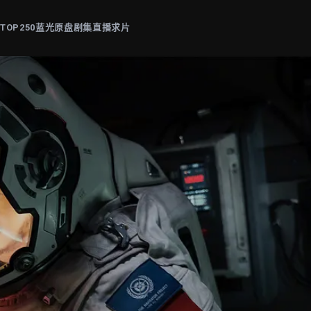
片
TOP250
蓝光原盘
剧集
直播
求片