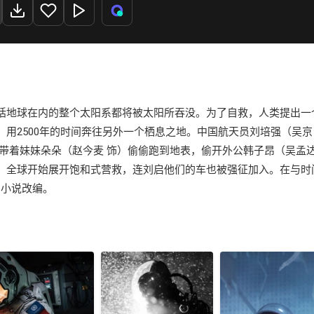
括地球在内的整个太阳系都将被太阳所吞没。为了自救，人类提出一个
用2500年的时间奔往另外一个栖息之地。中国航天员刘培强（吴京
带着妹妹朵朵（赵今麦 饰）偷偷跑到地表，偷开外公韩子昂（吴孟
，全球开始展开饱和式营救，连刘启他们的车也被强征加入。在与时
小说改编。