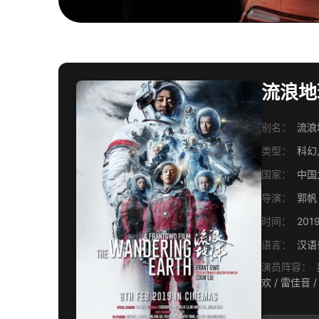
流浪地球
别名：
流浪地球
类型：
科幻,
国家：
中国
导演：
郭帆
时间：
201
语言：
汉语普
演员阵容：
吴京 / 屈