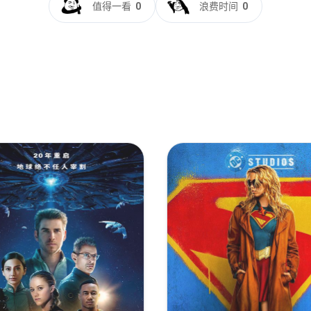
值得一看
0
浪费时间
0
VC.TrueHD.7.1.Atmos-EvS
-10bit TrueHD 7.1 Atmos
ing.Earth.2019.2160p.BluRay.DoVi.x265.10bit.Atmos.True
REMUX.AVC.DTS-HD.MA.TrueHD.7.1.Atmos-FGT
h.2019.2160p.UHD.BluRay.DV.x265.10bit.TrueHD.7.1.Atmos-P
.UHD.BluRay.x265.10bit.DV.TrueHD.7.1.Atmos-QuickIO
.UHD.BluRay.x265.10bit.DV.TrueHD.7.1.Atmos-QuickIO
ing.Earth.2019.2160p.VOF.UHD.BluRay.TrueHD.7.1.Atmos.
ng.Earth.Beyond.2020.2160p.HQ.WEB-DL.H265.60fps.DDP5.
ing.Earth.2019.2160p.HQ.WEB-DL.H265.60FPS.AAC-SONYHD
.Beyond.2020.2160p.HQ.WEB-DL.H265.DDP5.1-DreamHD