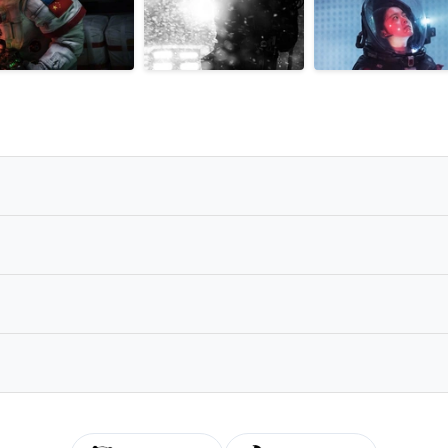
高码率 国语中字 🚀
x.HEVC.DV.TrueHD.7.1.Atmos-HDT
x HEVC DV TrueHD 7.1 Atmos-HDT.mkv
s.TrueHD7.1
ay DoVi HDR10 TrueHD Atmos 7 1 x265-GeneMige
HD.Blu-ray.HEVC.Atmos.TrueHD7.1[国语 DIY 简繁中字]-4ksj