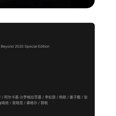
yond 2020 Special Edition
欢 / 雷佳音 / 宁浩 / 刘慈欣 / 郭京飞 / 王智 / 张子贤 / 路阳 / 张宁 / 张小北 / 饶晓志 / 陶珞依 / 吴晓亮 / 龚格尔 / 郭帆