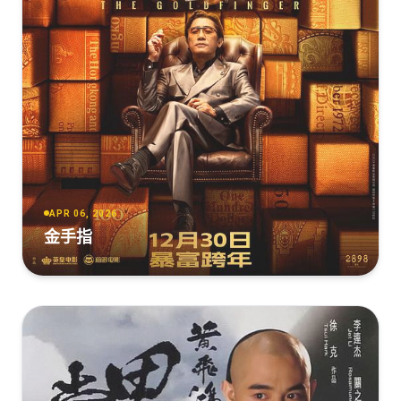
[4.20GB]
复制
下载
熊猫计划之部落奇遇记[国语配音/中文字
幕].2026.2160p.WEB-DL.H265.DDP5.1.2Audios-
PandaQT
[4.11GB]
复制
下载
熊猫计划之部落奇遇记[国语配音/中文字
幕].2026.2160p.WEB-DL.H265.DDP5.1.2Audios-
PandaQT
APR 06, 2026
[4.11GB]
复制
下载
金手指
2160p.HD国语中字无水印.mp4
[4.10G]
复制
下载