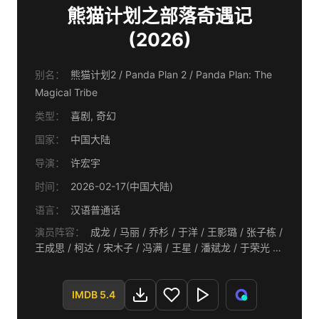
熊猫计划之部落奇遇记
(2026)
别名：
熊猫计划2 / Panda Plan 2 / Panda Plan: The
Magical Tribe
类型：
喜剧, 奇幻
国家：
中国大陆
导演：
许宏宇
时间：
2026-02-17(中国大陆)
语言：
汉语普通话
演员阵容：
成龙 / 马丽 / 乔杉 / 于洋 / 王影璐 / 张子栋 /
王成思 / 柯达 / 宋木子 / 冯满 / 王星 / 潘斌龙 / 于荣光 /
胡笑源 / 林俊杰 / 鞠萍
IMDB 5.4