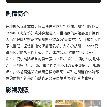
剧情简介
神秘部落规矩离奇，怪事接连不断！？熊猫胡胡和国际巨星
Jackie（成龙 饰）意外穿越进入与世隔绝的原始部落！拥有
大小黑眼圈的憨萌熊猫胡胡竟被奉为“天降神兽”，还被族人们
予以重任，坚信她能化解部落危机。为守护胡胡，Jackie只
得与怪异的族人们斗智斗勇：偶尔御风飞翔的族长（马丽
饰）、偶尔萌猛反差的勇士强杉（乔杉 饰）、偶尔神力附体
的王子图鲁（于洋 饰）和全程身手不凡的公主纱依（王影璐
饰），这场奇遇又会藏着怎样的爆笑冒险？胡胡能否化解部
落的危机？神秘的部落背后又会隐藏着怎样的古老秘密？
影视剧照