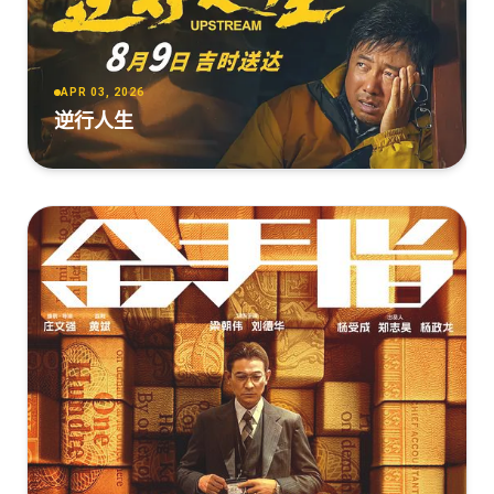
熊猫计划之部落奇遇记[国语配音/中文字
幕].2026.2160p.WEB-DL.H265.HDR.DDP5.1.2Audios-
PandaQT
APR 03, 2026
[8.51GB]
复制
下载
逆行人生
熊猫计划之部落奇遇记[国语配音/中文字
幕].Panda.Plan.2.2026.2160p.WEB-
DL.H265.HDR.DDP5.1-QuickIO
[8.45GB]
复制
下载
熊猫计划之部落奇遇记[国语音轨/简繁英字
幕].Panda.Plan.The.Magical.Tribe.2026.2160p.WEB-
DL.H265.DTS5.1-DreamHD
[7.01GB]
复制
下载
熊猫计划之部落奇遇记[国语配音/中文字
幕].Panda.Plan.2.2026.2160p.WEB-DL.H265.DDP5.1-
QuickIO