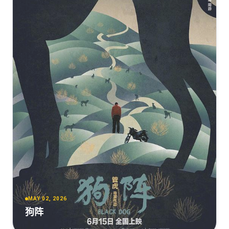
熊猫计划之部落奇遇记[杜比视界版本][高码版][国语音轨/
简繁英字幕].2026.2160p.HQ.WEB-DL.H265.DV.DTS5.1-
DreamHD
[23.46GB]
复制
下载
熊猫计划之部落奇遇记[60帧率版本][高码版][国语音轨/简
繁英字幕].2026.2160p.HQ.WEB-DL.H265.60fps.DTS5.1-
DreamHD
[19.26GB]
复制
下载
熊猫计划之部落奇遇记[60帧率版本][高码版][国语配音/中
文字幕].2026.2160p.WEB-DL.H265.HQ.60fps.DTS5.1-
PandaQT
[17.08GB]
复制
下载
2160p高码版.HD国语中字无水印.mp4
MAY 02, 2026
狗阵
[17.07G]
复制
下载