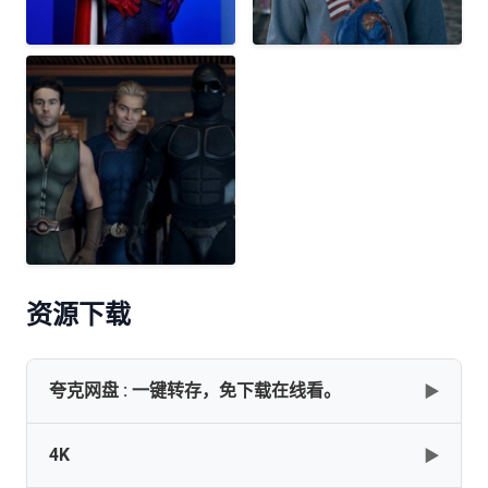
资源下载
夸克网盘 : 一键转存，免下载在线看。
▶
4K
▶
🅰️🅰️【黑袍纠察队全5季】【4K.HDR.DolbyVision双版本】
【总大396G】【内封精修简英双语&简中特效字幕.年糕】