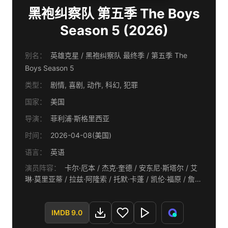
黑袍纠察队 第五季 The Boys
Season 5 (2026)
别名：
英雄克星 / 黑袍纠察队 最终季 / 第五季 The
Boys Season 5
类型：
剧情, 喜剧, 动作, 科幻, 犯罪
国家：
美国
导演：
菲利浦·斯格里西亚
时间：
2026-04-08(美国)
语言：
英语
演员阵容：
卡尔·厄本 / 杰克·奎德 / 安东尼·斯塔尔 / 艾
琳·莫里亚蒂 / 拉兹·阿隆索 / 托默·卡蓬 / 凯伦·福原 / 詹森
·阿克斯 / 苏珊·海沃德 / 瓦莱瑞·卡瑞 / 蔡斯·克劳福德 / 内
森·米切尔 / 杰西·厄舍 / 蔻碧·米纳菲 / 卡梅隆·克罗维蒂 /
奥利维亚·莫兰丁 / 奥米德·阿布塔西 / 吉安卡罗·埃斯波西
IMDB 9.0
托 / 伊丽莎白·苏 / 杰弗里·迪恩·摩根 / 戴维德·迪格斯 / 扎