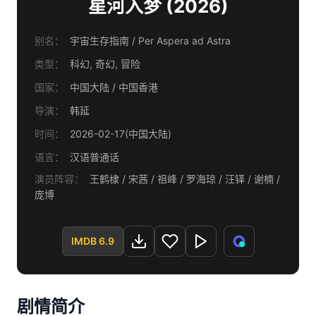
星河入梦 (2026)
别名：
宇宙生存指南 / Per Aspera ad Astra
类型：
科幻, 奇幻, 冒险
国家：
中国大陆 / 中国香港
导演：
韩延
时间：
2026-02-17(中国大陆)
语言：
汉语普通话
演员阵容：
王鹤棣 / 宋茜 / 祖峰 / 罗海琼 / 汪铎 / 谢楠 /
庞博
IMDB 6.9
剧情简介