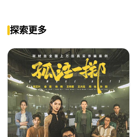
[14.45GB]
复制
下载
星河入梦[高码版][国语配音+中文字
幕].Per.Aspera.ad.Astra.2026.2160p.WEB-
探索更多
DL.H265.HQ.DTS5.1.3Audios-PandaQT
[12.79GB]
复制
下载
星河入梦.高码版.2026.HD2160P.H265.HQ.DTS5.1.CHS-
ENG
[12.78GB]
复制
下载
星河入梦[国语配音+中文字
幕].Per.Aspera.Ad.Astra.2026.2160p.WEB-
DL.H265.HDR.DTS5.1-DreamHD
[9.48GB]
复制
下载
星河入梦[60帧率版本][国语配音+中文字
幕].Per.Aspera.Ad.Astra.2026.2160p.WEB-
DL.H265.HDR.60fps.DTS5.1-DreamHD