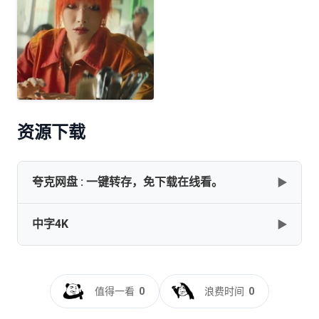
资源下载
夸克网盘 : 一键转存，免下载在线看。
▶
中字4K
▶
✅《星河入梦 (2026)》【4K.SDR.高码率】【国语】【中文
字幕】【共：14.7G】
[14GB]
复制
下载
星河入梦[高码版][国语配音+中文字
幕].Per.Aspera.Ad.Astra.2026.2160p.HQ.WEB-
值得一看
0
浪费时间
0
DL.H265.DTS5.1-DreamHD