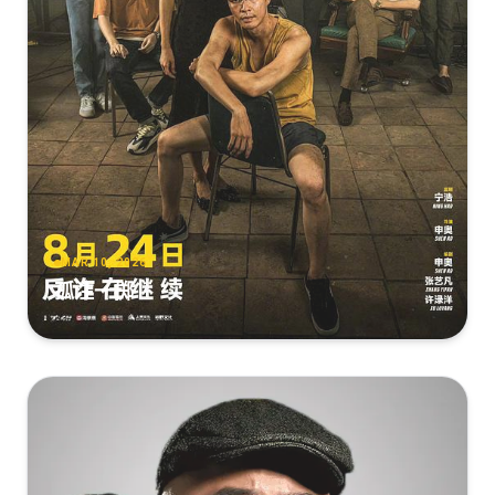
[7.32GB]
复制
下载
星河入梦[国语配音+中文字
幕].Per.Aspera.ad.Astra.2026.2160p.WEB-
DL.H265.HDR.DDP5.1.2Audios-PandaQT
[7.07GB]
复制
下载
星河入梦[国语配音+中文字
幕].Per.Aspera.Ad.Astra.2026.2160p.WEB-
DL.H265.HDR.DDP5.1-QuickIO
MAR 10, 2026
[7.02GB]
复制
下载
孤注一掷
星河入梦[国语配音+中文字
幕].Per.Aspera.Ad.Astra.2026.2160p.WEB-
DL.H265.DTS5.1-DreamHD
[5.74GB]
复制
下载
星河入梦.2160p.HD国语中字无水印.mkv