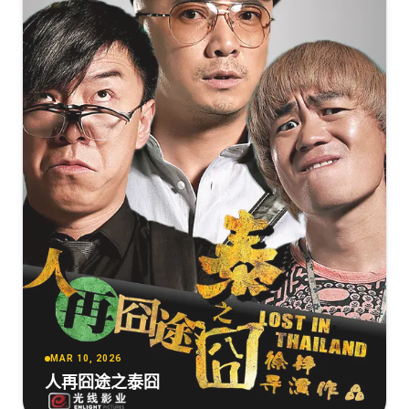
[3.36GB]
复制
下载
星河入梦.2026.HD2160P.H265.DDP5.1.CHS-ENG
[3.36GB]
复制
下载
星河入梦[国语配音+中文字
幕].Per.Aspera.Ad.Astra.2026.2160p.WEB-
DL.H265.DDP5.1-QuickIO
[3.36GB]
复制
下载
星河入梦[国语配音+中文字
幕].Per.Aspera.ad.Astra.2026.2160p.WEB-
DL.H265.DDP5.1.2Audios-PandaQT
[3.32GB]
复制
下载
MAR 10, 2026
人再囧途之泰囧