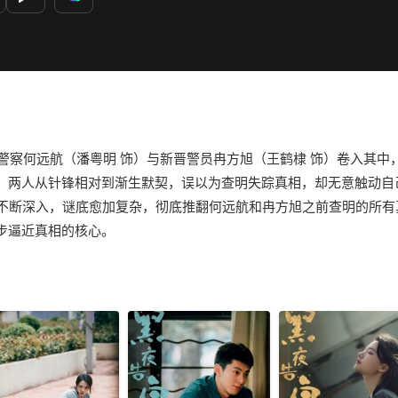
深警察何远航（潘粤明 饰）与新晋警员冉方旭（王鹤棣 饰）卷入其中
两人从针锋相对到渐生默契，误以为查明失踪真相，却无意触动自己的
的不断深入，谜底愈加复杂，彻底推翻何远航和冉方旭之前查明的所
步逼近真相的核心。