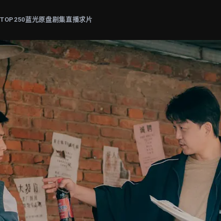
片
TOP250
蓝光原盘
剧集
直播
求片