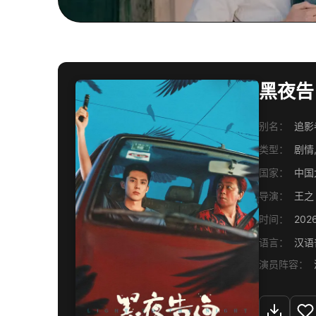
黑夜告白
别名：
追影
类型：
剧情,
国家：
中国
导演：
王之
时间：
202
语言：
汉语
演员阵容：