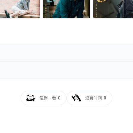
ght.S01.2026.2160p.HQ.WEB-DL.H265.HDR.DTS5.1-BlackTV
值得一看
0
浪费时间
0
.2160p.HQ.WEB-DL.H265.60fps.DTS5.1-BlackTV
ght.S01.2026.2160p.HQ.WEB-DL.H265.DTS5.1-BlackTV