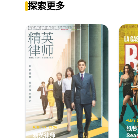
探索更多
黑夜告白[60帧率版本][全28集][国语配音+中文字幕].2026.2160
黑夜告白.全集打包.2160p.HD国语中字无水印.mkv
MAY 2
纸钞
JUL 19, 2026
精英律师
Sea