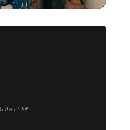
潘粤明 / 王鹤棣 / 任敏 / 姜珮瑶 / 赵虎 / 江奇霖 / 宋霄瑛子 / 郑奇 / 陈玺旭 / 刘闯 / 周大勇