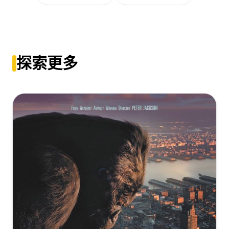
HD.MA.TrueHD.7.1.Atmos-SWTYBLZ
[33.19GB]
复制
下载
Knives.Out.2019.2160p.BluRay.REMUX.DV.HDR.ENG.LATINO.FRE.I
[57.55GB]
复制
下载
HD.Master.7.1.H265-BEN.THE.MEN
利刃出鞘[简繁英双语字
[60.25GB]
复制
下载
幕].Knives.Out.2019.UHD.BluRay.2160p.TrueHD.Atmos.7.1.x265.10
Knives.Out.2019.2160p.AMZN.WEBRip.DDP5.1.x264-
探索更多
ALT
AJP69
Knives.Out.2019.2160p.BluRay.REMUX.HEVC.DTS-
[30.19GB]
复制
下载
[44.24GB]
复制
下载
HD.MA.TrueHD.7.1.Atmos-FGT
[58.53GB]
复制
下载
利刃出鞘[HDR+杜比视界双版本][简繁英字
Knives.Out.2019.2160p.UHD.BluRay.x265.10bit.HDR.DTS-
幕].Knives.Out.2019.2160p.UHD.Bluray.TrueHD.7.1.DoVi.HDR10.x2
HD.MA.TrueHD.7.1.Atmos-SWTYBLZ
MOMOHD
Knives.Out.2019.4K.HDR.DV.2160p.BDRemux Ita Eng
[34.55GB]
复制
下载
x265-NAHOM
[29.77GB]
复制
下载
[57.71GB]
复制
下载
Knives.Out.2019.2160p.UHD.BluRay.x265-TERMiNAL
利刃出鞘[杜比视界版本][中文字幕+国语音
[33.7GB]
轨].Knives.Out.2019.2160p.WEB-
复制
下载
[RU]Knives.Out.2019.D.MVO.AVO.BDREMUX.2160p.HDR.DV_TV.se
DL.H265.10bit.DV.DDP5.1-TAGWEB
[55.91GB]
复制
下载
Knives.Out.2019.2160p.UHD.HDR.Eng.TrueHD.DD5.1.ETRG
[16.74GB]
复制
下载
[23.65GB]
复制
下载
利刃出鞘[国英多音轨+中英字
幕].Knives.Out.2019.V2.UHD.BluRay.REMUX.2160p.HEVC.Atmos.Tr