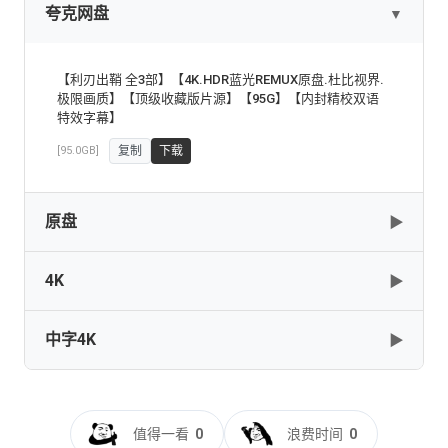
夸克网盘
▼
网盘下载
复制
下载
【利刃出鞘 全3部】【4K.HDR蓝光REMUX原盘.杜比视界.
极限画质】【顶级收藏版片源】【95G】【内封精校双语
特效字幕】
[95.0GB]
复制
下载
原盘
▶
4K
▶
Knives.Out.2019.PROPER.2160p.BluRay.HEVC.TrueHD.7.1.Atmos-
EATDIK
中字4K
▶
[83.29GB]
复制
下载
Knives.Out.2019.2160p.BluRay.x264.8bit.SDR.DTS-
HD.MA.TrueHD.7.1.Atmos-SWTYBLZ
Knives.Out.2019.2160p.BluRay.HEVC.TrueHD.7.1.Atmos-
[66.14GB]
复制
下载
利刃出鞘[简繁英字
EATDIK
幕].Knives.Out.2019.BluRay.HDR.2160p.Atmos.TrueHD7.1.x265.10b
值得一看
0
浪费时间
0
[83.27GB]
复制
下载
DreamHD
Knives.Out.2019.2160p.BluRay.x265.10bit.SDR.DTS-