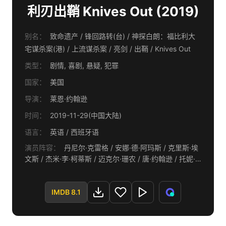
利刃出鞘 Knives Out (2019)
别名：
致命遗产 / 锋回路转(台) / 神探白朗：福比利大
宅谋杀案(港) / 上流谋杀案 / 亮剑 / 出鞘 / Knives Out
类型：
剧情, 喜剧, 悬疑, 犯罪
国家：
美国
导演：
莱恩·约翰逊
时间：
2019-11-29(中国大陆)
语言：
英语 / 西班牙语
演员阵容：
丹尼尔·克雷格 / 安娜·德·阿玛斯 / 克里斯·埃
文斯 / 杰米·李·柯蒂斯 / 迈克尔·珊农 / 唐·约翰逊 / 托妮·
科莱特 / 勒凯斯·斯坦菲尔德 / 克里斯托弗·普卢默 / 凯瑟
琳·兰福德 / 杰登·马泰尔 / 瑞琪·琳德赫姆 / 艾迪·帕特森 /
弗兰克·奥兹 / K·卡兰 / 诺阿·西甘 / M·埃梅特·沃尔什 / 玛
IMDB 8.1
琳娜·福特 / 劳尔·卡斯蒂略 / 雪莉·罗德里格斯 / 约瑟夫·高
登-莱维特 / 加布里埃尔·洛莱斯