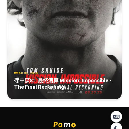
MAR 06, 2026
碟中谍8：最终清算 Mission: Impossible -
The Final Reckoning