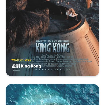
DreamHD
利刃出鞘[无字片源].Knives.Out.2019.2160p.AMZN.WEB-
DL.DDP5.1.H265.HDR-ParkHD
[55.4GB]
复制
下载
[18.67GB]
复制
下载
利刃出鞘[国英多音轨+中英字
幕].Knives.Out.2019.V2.UHD.BluRay.REMUX.2160p.HEVC.Atmos.Tr
Knives Out 2019 Hybrid 2160p UHD BluRay DV HDR10+
DreamHD
DDP Atmos 7.1 x265-BiTOR
[55.4GB]
复制
下载
[16.97GB]
复制
下载
Knives.Out.2019.1080p.BluRay.AVC.TrueHD.7.1.Atmos-
利刃出鞘[无字片源].Knives.Out.2019.2160p.AMZN.WEB-
FGT
DL.DDP5.1.H265-ParkHD
MAR 09, 2026
[45.68GB]
复制
下载
[14.11GB]
复制
下载
金刚 King Kong
Knives.Out.2019.1080p.BluRay.REMUX.AVC.DTS-
Cena Con Delitto - Knives Out (2019) 2160p H265 10 bit
HD.MA.TrueHD.7.1.Atmos-FGT
ita eng AC3 5.1 sub ita eng Licdom.mkv
[29.29GB]
复制
下载
[5.66GB]
复制
下载