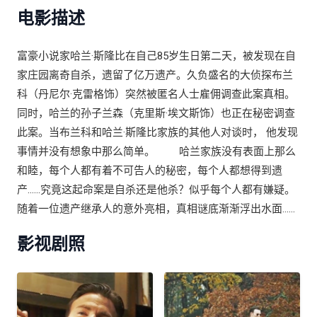
电影描述
富豪小说家哈兰·斯隆比在自己85岁生日第二天，被发现在自
家庄园离奇自杀，遗留了亿万遗产。久负盛名的大侦探布兰
科（丹尼尔·克雷格饰）突然被匿名人士雇佣调查此案真相。
同时，哈兰的孙子兰森（克里斯·埃文斯饰）也正在秘密调查
此案。当布兰科和哈兰·斯隆比家族的其他人对谈时， 他发现
事情并没有想象中那么简单。 哈兰家族没有表面上那么
和睦，每个人都有着不可告人的秘密，每个人都想得到遗
产……究竟这起命案是自杀还是他杀？似乎每个人都有嫌疑。
随着一位遗产继承人的意外亮相，真相谜底渐渐浮出水面……
影视剧照