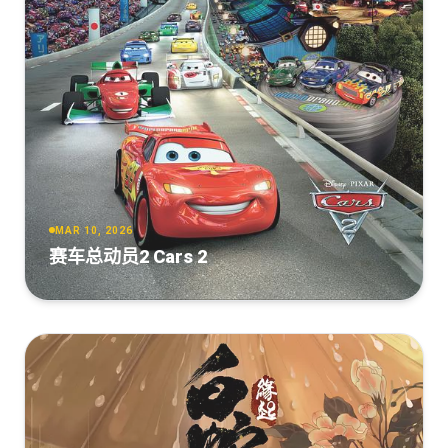
茶啊二中[高码版][国语配音+中文字
幕].Oh.My.School.2023.2160p.HQ.WEB-
DL.H265.DDP5.1-DreamHD
[12.85GB]
复制
下载
茶啊二中[全8集][国语配音+中文字
幕].Cha.A.Er.Zhong.S05.2024.2160p.WEB-
DL.H265.DDP2.0-ZeroTV
[3.63GB]
复制
下载
MAR 10, 2026
赛车总动员2 Cars 2
c啊e中.2023.HD4K.国语中字.mp4
[1.02GB]
复制
下载