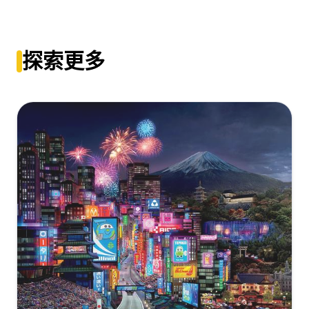
茶啊二中[杜比视界版本][国语音轨+中文字
幕].Oh.My.School.2023.2160p.WEB-
探索更多
DL.H265.10bit.DV.DDP5.1-GPTHD
[13.24GB]
复制
下载
茶啊二中[杜比视界版本][高码版][国语配音+中文字
幕].Oh.My.School.2023.2160p.HQ.WEB-
DL.H265.DV.DDP5.1-DreamHD
[13.18GB]
复制
下载
茶啊二中.4K.HD国语中字无水印.mp4
[13.02GB]
复制
下载
茶啊二中[国语音轨].Oh.My.School.2023.2160p.WEB-
DL.H265.10bit.DDP5.1-GPTHD
[13.02GB]
复制
下载