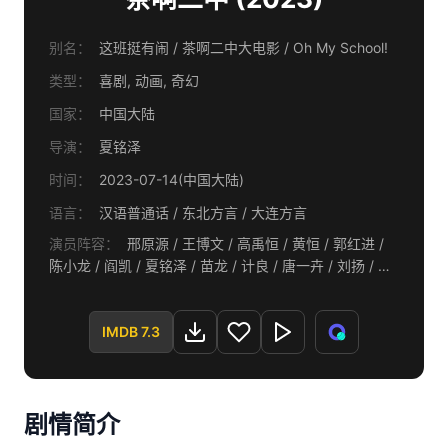
别名：
这班挺有闹 / 茶啊二中大电影 / Oh My School!
类型：
喜剧, 动画, 奇幻
国家：
中国大陆
导演：
夏铭泽
时间：
2023-07-14(中国大陆)
语言：
汉语普通话 / 东北方言 / 大连方言
演员阵容：
邢原源 / 王博文 / 高禹恒 / 黄恒 / 郭红进 /
陈小龙 / 阎凯 / 夏铭泽 / 苗龙 / 计良 / 唐一卉 / 刘扬 / 徐
安琪
IMDB 7.3
剧情简介