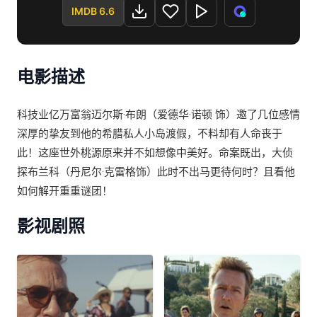
芬·桑德海姆 / 安吉拉·兰斯伯瑞 / 娜塔莎·雷昂 / 卡里姆·阿
IMDB 6.6
卜杜尔-贾巴尔 / 塞蕾娜·威廉姆斯 / 马友友 / 约瑟夫·高
登-莱维特 / 丹·查里顿 / 艾迪·戈罗杰茨基 / 亚当·达文波
特 / 詹姆斯·佩顿 / 杰克·塔珀
电影描述
科技业亿万富翁迈尔斯·布朗（爱德华·诺顿 饰）邀了几位感情
深厚的挚友到他的希腊私人小岛渡假，不料却有人命丧于
此！这座世外桃源原来并不如想像中美好。命案既出，大侦
探布兰科（丹尼尔·克雷格饰）此时不出马更待何时？且看他
如何解开重重谜团！
影视剧照