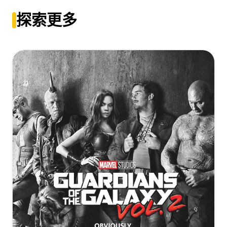
幕].Glass.Onion.A.Knives.Out.Mystery.2022.2160p.NF.WEB-
Glass.Onion.A.Knives.Out.Mystery.2022.2160p.NF.WEB-
探索更多
DL.HDR.H.265.DDP5.1.Atmos-QuickIO
DL.DDP5.1.Atmos.DV.MKV.x265-CM
[19.26GB]
复制
下载
[19.13GB]
复制
下载
利刃出鞘2[简繁英字
Glass Onion A Knives Out Mystery 2022 4K WEBRip NF
幕].Glass.Onion.A.Knives.Out.Mystery.2022.2160p.NF.WEB-
2160p DTS AC3 DD+ 5.1 Atmos x265-MgB
DL.DDP.5.1.Atmos.HDR10.H.265-DreamHD
[13.66GB]
复制
下载
[19.25GB]
复制
下载
Glass.Onion.A.Knives.Out.Mystery.2022.2160p.NF.WEB-
利刃出鞘2[杜比视界版本][简繁英字
DL.x265.10bit.SDR.DDP5.1.Atmos-CM
幕].Glass.Onion.A.Knives.Out.Mystery.2022.2160p.NF.WEB-
[12.14GB]
DL.DDP.5.1.Atmos.DV.H.265-DreamHD
复制
下载
[19.14GB]
复制
下载
Glass.Onion.A.Knives.Out.Mystery.2022.4K.HDR.2160p.WEBDL
Ita Eng x265-NAHOM
利刃出鞘2[简繁英字
[10.03GB]
幕].Glass.Onion.A.Knives.Out.Mystery.2022.2160p.NF.WEB-
复制
下载
DL.H.265.DDP5.1.Atmos-QuickIO
Glass Onion - Knives Out (2022) 2160p H265 10 bit DV
[12.27GB]
复制
下载
HDR10+ ita eng AC3 5.1 sub ita eng-Licdom.mkv