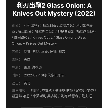
利刃出鞘2 Glass Onion: A
Knives Out Mystery (2022)
别名：
利刃出鞘2：抽丝剥茧 / 玻璃洋葱：利刃出鞘疑
案 / 锋回路转：抽丝剥茧(台) / 神探白朗2：抽丝剥茧(港)
/ 峰回路转2 / Knives Out‎ 2 / Glass Onion / Glass
Onion: A Knives Out Mystery
类型：
剧情, 喜剧, 悬疑, 惊悚, 犯罪
国家：
美国
导演：
莱恩·约翰逊
时间：
2022-09-10(多伦多电影节)
语言：
英语
演员阵容：
丹尼尔·克雷格 / 爱德华·诺顿 / 加奈儿·梦奈 /
凯瑟琳·哈恩 / 小莱斯利·奥多姆 / 凯特·哈德森 / 戴夫·巴蒂
斯塔 / 杰西卡·亨维克 / 玛德琳·克莱因 / 诺阿·西甘 / 杰姬·
霍夫曼 / 达拉斯·罗伯特斯 / 伊桑·霍克 / 休·格兰特 / 史蒂