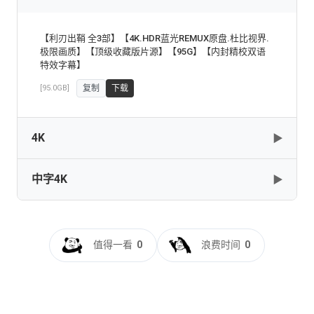
复制
下载
【利刃出鞘 全3部】【4K.HDR蓝光REMUX原盘.杜比视界.
极限画质】【顶级收藏版片源】【95G】【内封精校双语
特效字幕】
[95.0GB]
复制
下载
4K
▶
中字4K
▶
Glass.Onion.A.Knives.Out.Mystery.2022.2160p.NF.WEB-
DL.DDP5.1.Atmos.HDR.DV-MZABI
[19.28GB]
复制
下载
利刃出鞘2[杜比视界版本][简繁英字
幕].2022.2160p.NF.WEB-DL.DV.H.265.DDP5.1.Atmos-
值得一看
0
浪费时间
0
QuickIO
Glass.Onion.A.Knives.Out.Mystery.2022.2160p.NF.WEB-
DL.DDP5.1.Atmos.DV.MP4.x265-DVSUX
[20.22GB]
复制
下载
[19.13GB]
复制
下载
利刃出鞘2[简繁英字