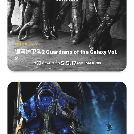
[5.37GB]
4K.BD中英双字.mp4
复制
下载
[9.94GB]
复制
下载
Glass.Onion.A.Knives.Out.Mystery.2022.2160p.NF.WEBRip.3999M
GalaxyRG[TGx]
[4.01GB]
复制
下载
MAR 02, 2026
银河护卫队2 Guardians of the Galaxy Vol.
Glass.Onion.A.Knives.Out.Mystery.2022.1080p.WEBRip.DS4K.AV1.
2
dAV1nci.mkv
[2.95GB]
复制
下载