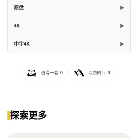
原盘
▶
4K
▶
[4ksj]鲸.The.Whale.2022.2160p.GER.UHD.Blu-
ray.HEVC.DTS-HD.MA.7.1-4K世界™
中字4K
▶
[59.92GB]
复制
下载
The.Whale.2022.2160p.WEB-
DL.DDP5.1.Atmos.DV.MP4.x265-DVSUX
The Whale 2022 2160p UHD Blu-ray Remux HEVC DV
[21.09GB]
复制
下载
鲸[HDR+杜比视界双版本][中文字幕+特效字
DTS-HD MA 7.1-HDT
幕].The.Whale.2022.V2.BluRay.2160p.DTS-
值得一看
0
浪费时间
0
[52.42GB]
复制
下载
HDMA7.1.HDR.DoVi.x265.10bit-DreamHD
The.Whale.2022.2160p.WEB-
DL.DDP5.1.Atmos.DV.MKV.x265-FLUX
[24.46GB]
复制
下载
鲸[HDR+杜比视界双版本][中文字
[21.09GB]
复制
下载
幕].The.Whale.2022.UHD.BluRay.REMUX.2160p.HEVC.DoVi.HDR10
鲸[HDR+杜比视界双版本][简繁字
HD.MA7.1-DreamHD
幕].The.Whale.2022.BluRay.2160p.DTS-
The.Whale.2022.2160p.iT.WEB-
探索更多
[52.27GB]
复制
下载
HDMA7.1.HDR.DoVi.x265.10bit-DreamHD
DL.DDPA5.1.HDR.DV.HEVC-FLUX
[24.41GB]
复制
下载
[21.06GB]
复制
下载
The.Whale.2022.2160p.UHD.Blu-
ray.Remux.DV.HDR.HEVC.DTS-HD.MA.7.1-