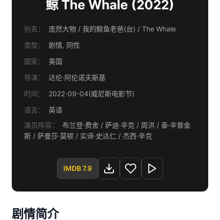
鲸 The Whale (2022)
别名：
庞然大物 / 我的鲸鱼老爸(台) / The Whale
类型：
剧情, 同性
国家：
美国
导演：
达伦·阿伦诺夫斯基
时间：
2022-09-04(威尼斯电影节)
语言：
英语
演员阵容：
布兰登·费舍 / 萨迪·辛克 / 周洪 / 泰·辛普金
斯 / 萨曼莎·莫顿 / 实谛·史达仁 / 杰西·辛克
IMDB 7.9
剧情简介