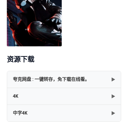
资源下载
夸克网盘 : 一键转存，免下载在线看。
▶
4K
▶
✅✅【全08集】【暗影蜘蛛侠 (2026)】【4K.HDR.杜比世界
(黑白版+彩色版)+1080P(彩色版)】【英语中字】【剧情 /
科幻 /动作 /冒险】【纯净分享】
中字4K
▶
Spider-Noir.S01.2160p.AMZN.WEB-
[96.6GB]
复制
下载
DL.DV.HDR10+.MULTi.LAT.ITA.HINDI.Atmoa.H265.MP4-
BEN.THE.MEN