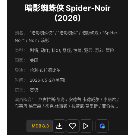
暗影蜘蛛侠 Spider-Noir
(2026)
别名：
“暗影蜘蛛侠” / “暗影蜘蛛” / 暗影蜘蛛 / "Spider-
Noir" / Noir‎ / 暗影
类型：
剧情, 动作, 科幻, 悬疑, 惊悚, 犯罪, 奇幻, 冒险
国家：
美国
导演：
哈利·布拉德比尔
时间：
2026-05-27(美国)
语言：
英语
演员阵容：
尼古拉斯·凯奇 / 安德鲁·卡德威尔 / 李丽君 /
布莱丹·格里森 / 杰克·休斯顿 / 拉蒙尼·莫里斯 / 亚伯拉罕·
波波拉 / 约翰·帕特里克·乔丹 / 惠特尼·赖斯 / 克雷格·亨宁
森 / 休·B·赫鲁伯 / 凯伦·罗德里格斯 / 阿尔伯特·马拉弗隆
特 / Brooke McCormick / 乔治·托德·麦克拉克伦 / 埃克
IMDB 8.3
桑德里亚·皮茨 / 斯科特·麦克阿瑟 / 卢卡斯·哈斯 / 阿曼达·