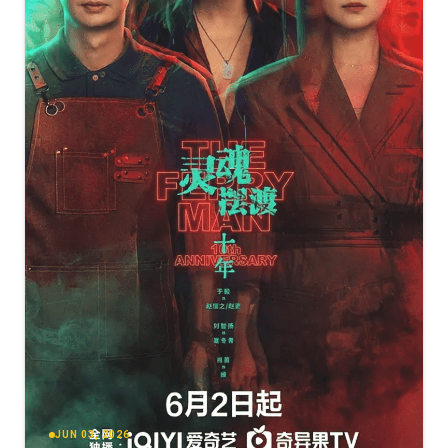
[38.19GB]
复制
下载
Spider-Noir.S01.2160p.AMZN.WEB-DL.Hindi.DDP5.1-
English.DDP5.1.Atmos.DV.HDR.H.265
[38.14GB]
复制
下载
Spider-Noir.S01.2160p.B.and.W.AMZN.WEB-
DL.Hindi.DDP5.1-English.DDP5.1.Atmos.DV.HDR.H.265
[38.12GB]
复制
下载
Spider-Noir S01 2160p CZ EN
[36.85GB]
复制
下载
Spider-Noir.S01.2160p.AMZN.WEB-
DL.DDP5.1.Atmos.DV.HDR.H.265-FLUX
[36.54GB]
复制
下载
JUN 03, 2026