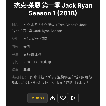
杰克·莱恩 第一季 Jack Ryan
Season 1 (2018)
别名：
杰克·雷恩 / 杰克·瑞安 / Tom Clancy’s Jack
Ryan / 第一季 Jack Ryan Season 1
类型：
剧情, 动作, 惊悚
国家：
美国
导演：
莫滕·泰杜姆
时间：
2018-08-31(美国)
语言：
英语
演员阵容：
约翰·卡拉辛斯基 / 温德尔·皮尔斯 / 约翰·胡
热那克 / 艾比·考尼什 / 阿里·苏莱曼 / 迪纳·什瓦比 / 哈斯·
塞雷曼 / 卡里姆·蔡因 / 埃曼纽尔·卢西尔·马丁内斯 / 约万·
艾德坡 / 弗朗西斯科·丹尼斯 / 詹迪·莫拉 / 克丽丝蒂娜·乌
玛尼亚 / 戈兰·卡斯蒂克 / 梅纳·玛索德 / 大卫·诺罗纳 / 玛
IMDB 8.1
丽-乔西·克罗兹 / 蒂莫西·赫顿 / 丹尼尔·卡什