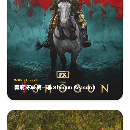
[55.61GB]
复制
下载
杰克·莱恩.第一季[全08集][简繁英字
幕].2018.2160p.AMZN.WEB-
DL.DDP5.1.Atmos.H265.HDR-ZeroTV
[55.49GB]
复制
下载
杰克·莱恩 第一季[全8集][简繁英字
幕].Tom.Clancys.Jack.Ryan.S01.2160p.Amazon.WEB-
DL.DDP5.1.Atmos.H.265-BlackTV
[44.39GB]
复制
下载
JUN 01, 2026
幕府将军 第一季 Shōgun Season 1
杰克·莱恩.第一季[全08集][简繁英字
幕].Tom.Clancy's.Jack.Ryan.S01.2018.2160p.AMZN.WEB-
DL.DDP5.1.Atmos.H265-ZeroTV
[42.54GB]
复制
下载