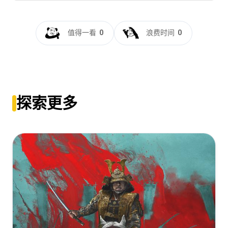
Tom.Clancys.Jack.Ryan.S01.2160p.BluRay.REMUX.HEVC.DTS-
[132.08GB]
复制
下载
杰克·莱恩 第一季[全8集][简繁英字
HD.MA.TrueHD.7.1.Atmos-FGT
幕].2018.2160p.UHD.BluRay.x265.10bit.DTS-HD.MA.5.1-
值得一看
0
浪费时间
0
[130.47GB]
复制
下载
ParkTV
Tom.Clancys.Jack.Ryan.S01.2160p.UHD.BluRay.x265.10bit.HDR.D
HD.MA.TrueHD.7.1.Atmos-NOGRP[rartv]
[78.65GB]
复制
下载
Tom.Clancys.Jack.Ryan.S01.2160p.BluRay.HEVC.DTS-
[91.08GB]
复制
下载
HD.MA.5.1-DOUHD
杰克·莱恩 第一季[全8集][简繁英字
[126.22GB]
复制
下载
幕].2018.2160p.UHD.BluRay.HDR.x265.10bit.DTS-
Tom Clancys Jack Ryan S01 2160p UHD BDRip HEVC
探索更多
HD.MA.5.1-ParkTV
10bit HDR TrueHD.7.1 Atmos MUSHR00M
Tom.Clancys.Jack.Ryan.S01.1080p.BluRay.REMUX.AVC.TrueHD.7
[76.39GB]
复制
下载
[63.51GB]
复制
下载
NOGRP[rartv]
[77.06GB]
复制
下载
杰克·莱恩.第一季[杜比视界版本][全08集][简繁英字
Tom.Clancys.Jack.Ryan.S01.2160p.HDR.AMZN.WEBRip.DDP.5.1.x
幕].2018.2160p.AMZN.WEB-DL.DDP5.1.Atmos.H265.DV-
GASMASK[rartv]
ZeroTV
[60.51GB]
复制
下载
[57.1GB]
复制
下载
Tom.Clancys.Jack.Ryan.S01.2160p.AMZN.WEB-
杰克·莱恩.第一季[HDR+杜比视界双版本][全08集][简繁英字
DL.x265.10bit.HDR10Plus.DDP5.1-Q0SWeb[rartv]
幕].2018.2160p.AMZN.WEB-
[42.31GB]
DL.DDP5.1.Atmos.H265.HDR.DV-ZeroTV
复制
下载