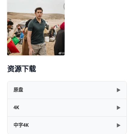
资源下载
原盘
▶
4K
▶
Tom.Clancys.Jack.Ryan.S02.2160p.BluRay.HEVC.DTS-
HD.MA.5.1-OPTiCAL
中字4K
▶
[143.68GB]
复制
下载
Tom.Clancys.Jack.Ryan.S01.2160p.BluRay.x265.10bit.SDR.DTS-
HD.MA.TrueHD.7.1.Atmos-SWTYBLZ[rartv]