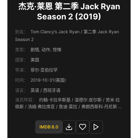
杰克·莱恩 第二季 Jack Ryan
Season 2 (2019)
别名：
Tom Clancy’s Jack Ryan / 第二季 Jack Ryan
Season 2
类型：
剧情, 动作, 惊悚
国家：
美国
导演：
菲尔·亚伯拉罕
时间：
2019-10-31(美国)
语言：
英语 / 西班牙语
演员阵容：
约翰·卡拉辛斯基 / 温德尔·皮尔斯 / 劳米·拉
佩斯 / 汤姆·弗拉席亚 / 詹迪·莫拉 / 弗朗西斯科·丹尼斯 /
克丽丝蒂娜·乌玛尼亚 / 约翰·胡热那克 / 约万·艾德坡 / 迈
克尔·凯利 / 苏珊·米斯纳尔 / 迈克尔·奥尼尔 / 列夫·戈恩 /
威廉·杰克森·哈珀 / 本尼托·马丁内斯 / 莉迪亚·波尔图 / 爱
IMDB 8.0
德华·萨拉斯 / 马塞拉·凡尼加斯 / 弗兰克·威利 / 柳波芙·阿