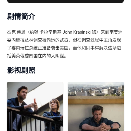
克肖诺娃 / 杰茜卡·莱恰 / 伊丽莎白· 培琪 / 大卫·诺罗纳 /
Gustavo Angarita
剧情简介
杰克·莱恩（约翰·卡拉辛斯基 John Krasinski 饰）来到南美洲
委内瑞拉丛林调查被偷运的武器，但在调查过程中主角发现
了委内瑞拉总统正准备袭击美国，而他和同事得解决这场包
括美英俄委四国在内的大阴谋。
影视剧照