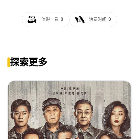
Tom.Clancys.Jack.Ryan.S02.1080p.BluRay.REMUX.AVC.TrueHD.7
[89.55GB]
复制
下载
杰克·莱恩 第二季[全8集][简繁英字
NOGRP[rartv]
幕].2019.2160p.UHD.BluRay.x265.10bit.DTS-HD.MA.5.1-
值得一看
0
浪费时间
0
[74.78GB]
复制
下载
ParkTV
Tom.Clancys.Jack.Ryan.S02.2160p.UHD.BluRay.x265.10bit.HDR.D
HD.MA.TrueHD.7.1.Atmos-NOGRP[rartv]
[74.71GB]
复制
下载
[61.47GB]
复制
下载
杰克·莱恩.第二季[全8集][简繁英字
幕].2018.2160p.UHD.BluRay.HDR.x265.10bit.DTS-
Tom.Clancys.Jack.Ryan.S02.2160p.AMZN.WEB-
探索更多
HD.MA.5.1-ParkTV
DL.HDR.DDP5.1.H.265-ForFun[rartv]
[70.23GB]
复制
下载
[38.69GB]
复制
下载
杰克·莱恩.第二季[HDR+杜比视界双版本][全08集][简繁英字
幕].2019.2160p.AMZN.WEB-
DL.DDP5.1.Atmos.H265.HDR.DV-ZeroTV
[50.79GB]
复制
下载
杰克·莱恩.第二季[全08集][简繁英字
幕].2019.2160p.AMZN.WEB-
DL.DDP5.1.Atmos.H265.HDR-ZeroTV