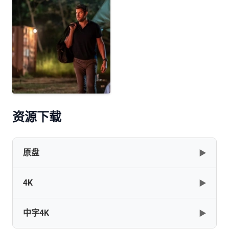
资源下载
原盘
▶
4K
▶
Tom.Clancys.Jack.Ryan.S02.2160p.BluRay.REMUX.HEVC.DTS-
HD.MA.TrueHD.7.1.Atmos-FGT
中字4K
▶
[143.86GB]
复制
下载
Tom.Clancys.Jack.Ryan.S02.2160p.BluRay.x265.10bit.SDR.DTS-
HD.MA.TrueHD.7.1.Atmos-SWTYBLZ[rartv]