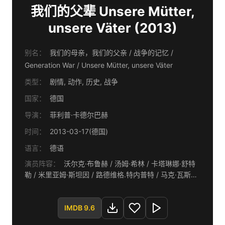
我们的父辈 Unsere Mütter,
unsere Väter (2013)
别名：
我们的母亲，我们的父亲 / 战争的记忆 /
Generation War / Unsere Mütter, unsere Väter
类型：
剧情, 动作, 历史, 战争
国家：
德国
导演：
菲利普·卡德尔巴赫
时间：
2013-03-17(德国)
语言：
德语
演员阵容：
沃尔克·布鲁赫 / 汤姆·希林 / 卡塔琳娜·舒特
勒 / 米里亚姆·斯坦因 / 路德维格.特内普特 / 马克·瓦斯科
/ 亨丽埃特·李赫特-罗赫 / 戈茨·舒伯特 / 希尔德加德·斯罗
德 / 克里斯蒂安娜·保罗 / 西尔维斯特·格罗特 / 艾琳娜·莱
辛 / 卢卡斯·格雷戈霍威茨 / 马克西姆·梅米特 / 约翰娜·加
IMDB 9.6
斯多夫 / Peter Kremer / 特里斯坦·皮特 / 大卫·齐梅尔席