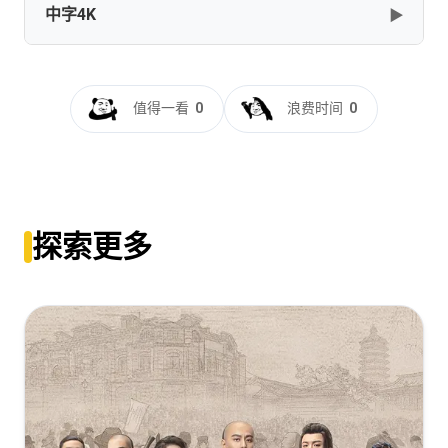
中字4K
▶
我们的父辈[60帧率版本][高码版][全3集][中文字
幕].Generation.War.S01.2013.2160p.HQ.WEB-
值得一看
0
浪费时间
0
DL.H265.60fps.AAC-BlackTV
[48.14GB]
复制
下载
我们的父辈[高码版][全3集][中文字
幕].Generation.War.S01.2013.2160p.HQ.WEB-
探索更多
DL.H265.AAC-BlackTV
[38.41GB]
复制
下载