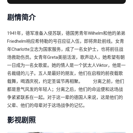
德 / 乔尔·巴斯曼 / Anne Diemer / 卡瑞娜·普拉赫特卡 /
萨缪尔·芬齐 / 朵卡·格莱拉斯 / 柏恩德·麦克·莱德 / 马克·
剧情简介
哈洛夫 / 缇诺·麦威斯 / 安东尼奥·万内克 / 本杰明·特林克
斯 / 路德韦格·布洛克伯格 / 马丁·布鲁赫曼 / 凯·迈克尔·米
勒 / 瓦伦丁·诺沃波尔斯基 / 托马斯·阿诺德 / 迈克尔·伊霍
1941年，德军准备入侵苏联，德国男青年Wilhelm和他的弟弟
夫 / Jan Niklas Berg / Martin Hentschel / Adam
Friedhelm响应希特勒的号召应征入伍，即将奔赴前线。女青
Markiewicz
年Charlotte立志为国家服务，成了一名女护士，也将前往战
场救助伤员。女青年Greta美丽活泼，歌声动人，她希望有朝
一日成为一名女歌星。她的情人是一个犹太人Viktor，他是一
名裁缝的儿子。五人是最好的朋友，他们在启程的前夜载歌
载舞，喝酒庆祝，约定圣诞节再相聚。 分离之前，他们
都是意气风发的年轻人；分离之后，他们的命运便和这场战
争紧紧联系在一起。对于这一辈的德国人来说，这是他们的
父辈、他们的母辈对于这场战争的记忆。
影视剧照