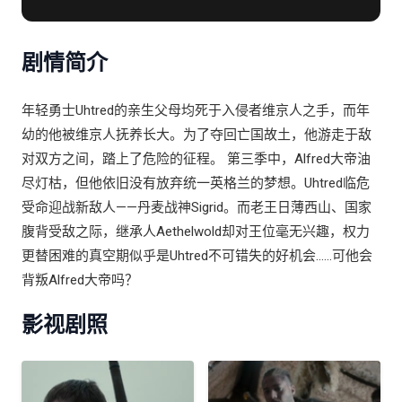
剧情简介
年轻勇士Uhtred的亲生父母均死于入侵者维京人之手，而年
幼的他被维京人抚养长大。为了夺回亡国故土，他游走于敌
对双方之间，踏上了危险的征程。 第三季中，Alfred大帝油
尽灯枯，但他依旧没有放弃统一英格兰的梦想。Uhtred临危
受命迎战新敌人——丹麦战神Sigrid。而老王日薄西山、国家
腹背受敌之际，继承人Aethelwold却对王位毫无兴趣，权力
更替困难的真空期似乎是Uhtred不可错失的好机会……可他会
背叛Alfred大帝吗？
影视剧照