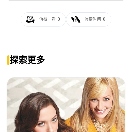
孤国春秋.第三季[全10集][简繁英字
幕].The.Last.Kingdom.S03.2018.1080p.BluRay.Remux.AVC.DTS-
值得一看
0
浪费时间
0
HD.MA.5.1-ZeroTV
[111.51GB]
复制
下载
Thest.Kingdom.S03.1080p.BluRay.REMUX.AVC.DTS-
HD.MA.5.1-NOGRP[rartv]
探索更多
[111.41GB]
复制
下载