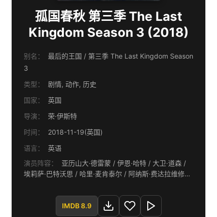
孤国春秋 第三季 The Last
Kingdom Season 3 (2018)
别名：
最后的王国 / 第三季 The Last Kingdom Season
3
类型：
剧情, 动作, 历史
国家：
英国
导演：
荣·伊斯特
时间：
2018-11-19(英国)
语言：
英语
演员阵容：
亚历山大·德雷蒙 / 伊恩·哈特 / 大卫·道森 /
埃莉萨·巴特沃思 / 哈里·麦肯泰尔 / 阿纳斯·费达拉维修斯
/ 艾米莉·考克斯 / 阿德里安·布薛特 / 米莉·布拉迪 / 詹姆
斯·诺斯科特 / 奥拉·拉佩斯 / 蒂莫西·英纳斯 / 凯文·埃尔登
/ 伊万·米切尔 / 马修·斯蒂尔 / 托比·瑞格波 / 艾德·伯奇 /
IMDB 8.9
马丁·安格鲍尔 / 伊娃·伯西斯尔