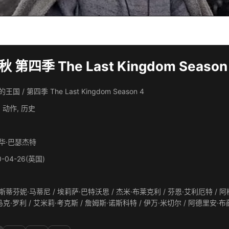
第四季 The Last Kingdom Season 
王国 / 第四季 The Last Kingdom Season 4
 动作, 历史
华·巴瑟杰特
0-04-26(英国)
蒂芬妮·马蒂尼 / 埃莉萨·巴特沃思 / 杰米·布莱克利 / 芬恩·艾利厄特 / 阿梅利亚·克拉克森 / 伊恩·哈特 / 阿纳斯·费达拉维修斯 / 米