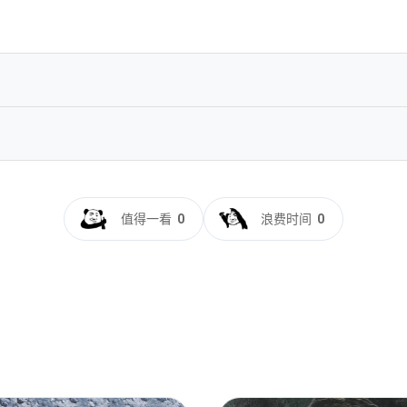
D.MA.5.1-NOGRP[rartv]
.2020.2160p.WEB-DL.AAC.H265-ZeroTV
值得一看
0
浪费时间
0