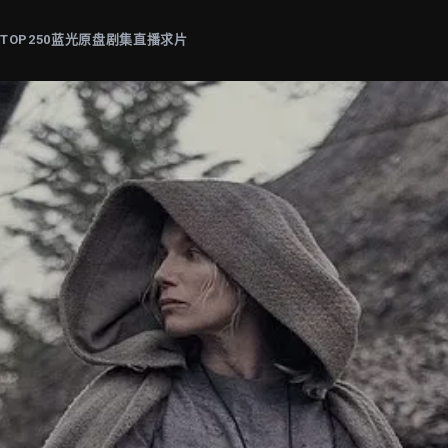
片
TOP250
蓝光原盘
剧集
直播
求片