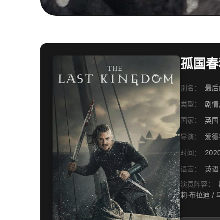
孤国春秋 
别名：
最后的
类型：
剧情,
国家：
英国
导演：
爱德
时间：
202
语言：
英语
演员阵容：
斯
莉·布拉迪 / 马克·罗利 / 艾米莉·考克斯 / 詹姆斯·诺斯科特 / 伊万·米切尔 / 阿德里安·布薛特 / 托比·瑞格波 / 蒂莫西·英纳斯 / 阿德里安·席勒 / 伊
娃·伯西斯尔