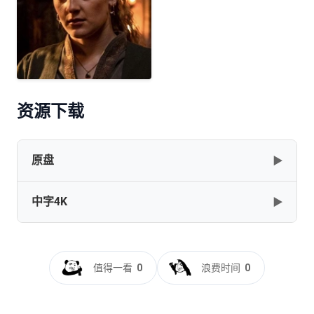
资源下载
原盘
▶
中字4K
▶
Thest.Kingdom.S05.1080p.BluRay.REMUX.AVC.DTS-
HD.MA.5.1-NOGRP[rartv]
[104.72GB]
复制
下载
孤国春秋.第五季[全10集][中文字
幕].The.Last.Kingdom.S05.2022.2160p.WEB-
值得一看
0
浪费时间
0
DL.AAC.H265-ZeroTV
[11.04GB]
复制
下载