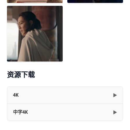
资源下载
4K
▶
中字4K
▶
The.Acolyte.2024.S01.Hybrid.MULTI.2160p.WEB-
DL.DV.HDR.H265-AOC
[41.8GB]
复制
下载