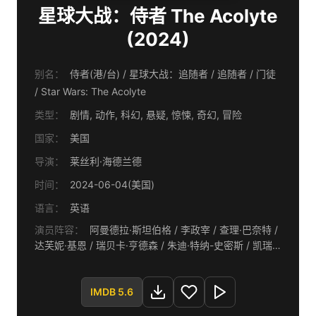
星球大战：侍者 The Acolyte
(2024)
别名：
侍者(港/台) / 星球大战：追随者 / 追随者 / 门徒
/ Star Wars: The Acolyte
类型：
剧情, 动作, 科幻, 悬疑, 惊悚, 奇幻, 冒险
国家：
美国
导演：
莱丝利·海德兰德
时间：
2024-06-04(美国)
语言：
英语
演员阵容：
阿曼德拉·斯坦伯格 / 李政宰 / 查理·巴奈特 /
达芙妮·基恩 / 瑞贝卡·亨德森 / 朱迪·特纳-史密斯 / 凯瑞-
安·莫斯 / 利娅·布雷迪 / 乔纳斯·索塔莫 / 曾爱媚 / 曼尼·贾
希尼托 / 迪恩-查尔斯·查普曼 / 安东尼·J·亚伯拉罕 / 塔拉·
舍恩 / 阿奇·辛格·斯沃利 / 尼克·考特 / Danielle Xin Yao
IMDB 5.6
Waterman / 艾德·基尔 / 西恩娜·希罗娅 / 杰里迈亚·埃文