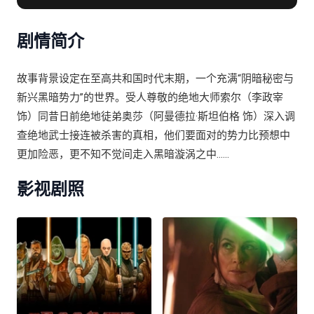
斯
剧情简介
故事背景设定在至高共和国时代末期，一个充满“阴暗秘密与
新兴黑暗势力”的世界。受人尊敬的绝地大师索尔（李政宰
饰）同昔日前绝地徒弟奥莎（阿曼德拉·斯坦伯格 饰）深入调
查绝地武士接连被杀害的真相，他们要面对的势力比预想中
更加险恶，更不知不觉间走入黑暗漩涡之中……
影视剧照