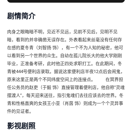
剧情简介
肉身之眼晦暗不明，见近不见远，见前不见后，见明不见
暗，看到的并非确凿无误存在。外表看起来丝毫没有任何存
在感的夏冬青（刘智扬 饰），有一个不为人知的秘密，他可
以看到另一个世界的众生。自幼在孤儿院长大的他大学刚刚
毕业，正准备考研，此时他正四处求职打工。在此期间，冬
青被444号便利店录取。据说这家便利店半夜12点后会闹鬼，
原来这里正是两个不同纬度空间上的连接点。 在冥界担
任公务员的赵吏（于毅 饰）直接管理着便利店，他自称“灵魂
摆渡人”，每天迎来送往，指引鬼魂们去往应该去的世界。冬
青和性格直爽的女孩王小亚（肖茵 饰）则成为一个个灵异事
件的见证者。
影视剧照