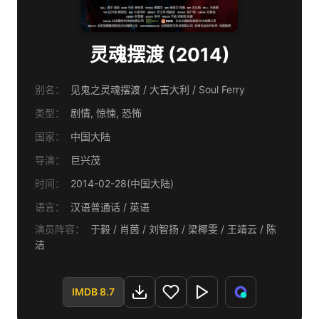
灵魂摆渡 (2014)
别名：
见鬼之灵魂摆渡 / 大吉大利 / Soul Ferry
类型：
剧情, 惊悚, 恐怖
国家：
中国大陆
导演：
巨兴茂
时间：
2014-02-28(中国大陆)
语言：
汉语普通话 / 英语
演员阵容：
于毅 / 肖茵 / 刘智扬 / 梁椰雯 / 王靖云 / 陈
洁
IMDB 8.7