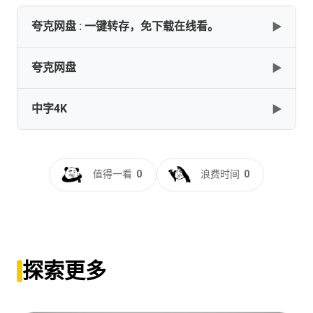
夸克网盘 : 一键转存，免下载在线看。
▶
夸克网盘
▶
网盘下载
复制
下载
中字4K
▶
✅━━━━━━━━━━━━━━━━━[灵魂摆渡][全1-3
季][国语中字][4K高码]
[72G]━━━━━━━━━━━━━━━━━━━✅
灵魂摆渡[全20集][国语配音+中文字
[72GB]
复制
下载
幕].Soul.Ferry.2014.S01.WEB-DL.2160p.H265.AAC-
值得一看
0
浪费时间
0
Huawei
[26.52GB]
复制
下载
探索更多