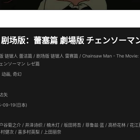
 剧场版：蕾塞篇 劇場版 チェンソーマン レ
 链锯人 蕾洁篇 / 剧场版 链锯人 雷赛篇 / Chainsaw Man - The Movie: Re
チェンソーマン レゼ篇
 动画, 奇幻
达矢
5-09-19(日本)
菊之介 / 井泽诗织 / 楠木灯 / 坂田将吾 / 菲鲁兹·蓝 / 高桥花林 / 花江夏树 / 内田夕夜 / 内田真礼 / 津田健次郎 / 高桥英则 / 赤
羽根健治 / 乃村健次 / 喜多村英梨 / 上田丽奈