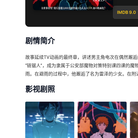
IMDB 9.0
剧情简介
故事延续TV动画的最终章，讲述男主角电次在偶然邂
“链锯人”，成为隶属于公安部魔物对策特别课四课的魔
雨。在避雨的过程中，他邂逅了名为雷泽的少女。在附
影视剧照