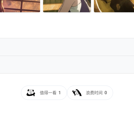
.HDR.杜比视界】【高码率】【内封简繁英字幕】【动画/奇幻】【17.1GB】
WEB-DL.DV.HDR10+.MULTi.DDP5.1.H265.MP4-BEN.THE.MEN
值得一看
1
浪费时间
0
DL.2160p.H265.HDR.DoVi.E-AC3-AC3.ITA.JAP.mkv
EB-DL 2160p H265 HDR DoVi E-AC3+AC3 ITA JAP.mkv