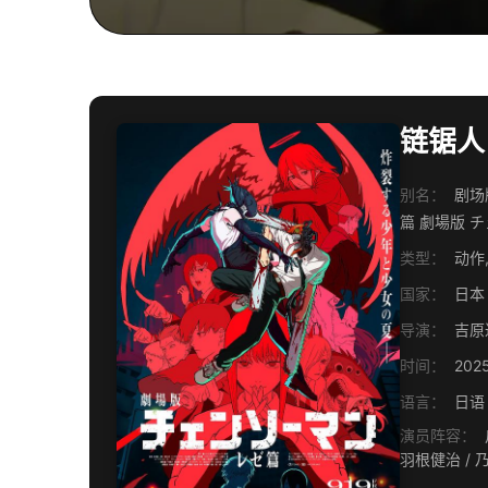
链锯人
别名：
剧场版
篇 劇場版 
类型：
动作,
国家：
日本
导演：
吉原
时间：
202
语言：
日语
演员阵容：
户谷