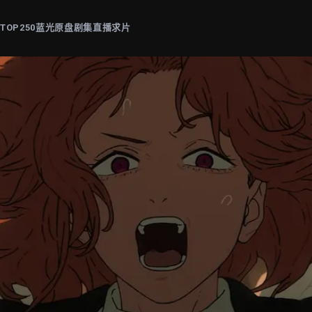
片
TOP250
蓝光原盘
剧集
直播
求片