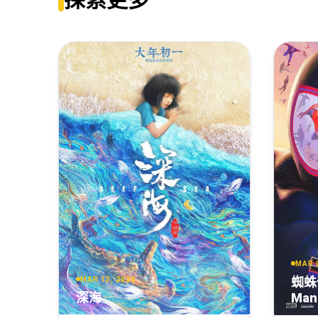
Chainsaw.Man.The.Movie.Reze.Arc.2025.MULTi.216
Chainsaw.Man.The.Movie.Reze.Arc.2025.WEBDL-21
Chainsaw.Man.The.Movie.Reze.Arc.2025.2160p.iT.W
Chainsaw.Man.-.The.Movie.Reze.Arc.2025.2160p.M
Chainsaw.Man.The.Movie.Reze.Arc.2025.REPACK.2
Chainsaw.Man.-.The.Movie.Reze.Arc.2025.2160p.
Chainsaw.Man.The.Movie.Reze.Arc.2025.2160p.iT.
MAR 
蜘蛛
MAR 13, 2026
Chainsaw.Man.The.Movie.-.Reze.Arc.2025.2160p.W
深海
Man:
Ver