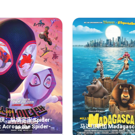
0p.DV.HDR.WEB-DL.DDP5.1.H265-BOUC.mkv
60p.h265.EAC3[JA+EN+FR].[EN+FR]-yrmm.mkv
EB-DL.JAP.ENG.LAT-SPA.DDP5.1.DV.HDR.H.265-AF.mkv
A.WEB-DL.DUAL.DDP5.1.Atmos.H.265-BYNDR.mkv
160p.MA.WEB-DL.DUAL.DDP5.1.Atmos.DV.HDR10P.H.265-BYNDR.mkv
MA.WEB-DL.DUAL.DDP5.1.Atmos.HDR.H.265-BYNDR.mkv
WEB-DL.DUAL.DDP5.1.DV.HDR.H.265-VARYG.mkv
01, 2026
侠：纵横宇宙 Spider-
MAR 10, 2026
EB-DL.DUAL.DDP5.1.DV.HDR10+.H.265-WADU.mkv
 Across the Spider-
马达加斯加 Madagasc
se