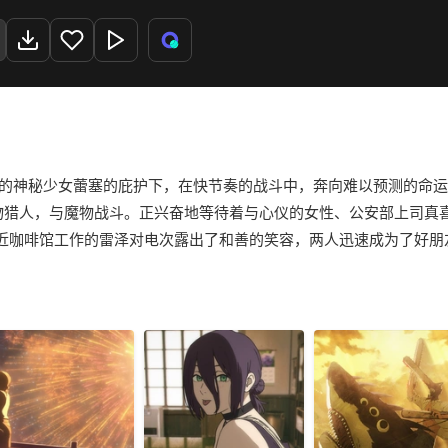
逅的神秘少女蕾塞的庇护下，在快节奏的战斗中，奔向难以预测的命
物猎人，与魔物战斗。正兴奋地等待着与心仪的女性、公安部上司真
近咖啡馆工作的雷泽对电次露出了和善的笑容，两人迅速成为了好朋