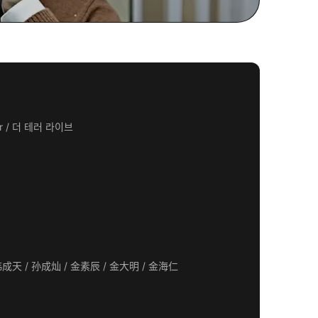
ror / 더 테러 라이브
河正宇 / 李璟荣 / 全慧珍 / 李大卫 / 金弘波 / 崔正贤 / 崔大勋 / 姜信哲 / 韩成天 / 孙成灿 / 金素辰 / 金大明 / 金海仁