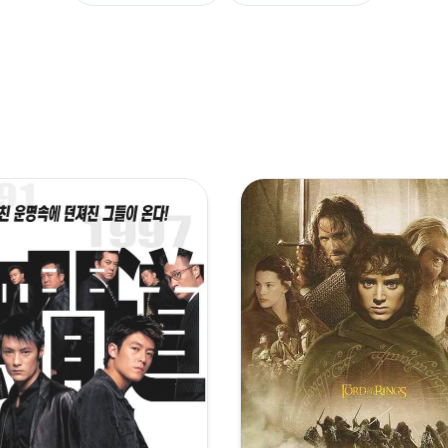
0p.x265.10bit-SSDSSE
p.HEVC.10bit-MOMOHD