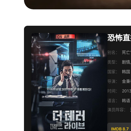
恐怖直播
别名：
死亡“
类型：
剧情,
国家：
韩国
导演：
金秉
时间：
201
语言：
韩语
演员阵容：
IMDB 8.7