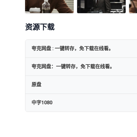
资源下载
夸克网盘 : 一键转存，免下载在线看。
夸克网盘：一键转存，免下载在线看。
网盘下载
原盘
恐怖直播 2013 豆瓣8.7 韩国 蓝光原盘REMUX 原盘中字
中字1080
The.Terror.Live.2013.BluRay.1080p.AVC.DTS-HD.MA5
恐怖直播[韩版蓝光原盘DiY简繁中文字幕]The.Terror.Live.201
恐怖直播[国韩多音轨+简繁特效字幕].The.Terror.Live.2013.B