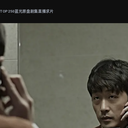
片
TOP250
蓝光原盘
剧集
直播
求片