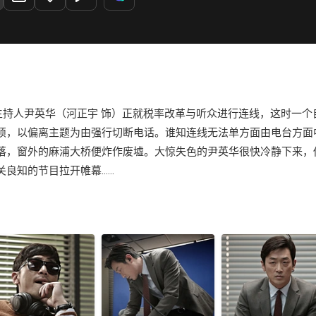
c节目的主持人尹英华（河正宇 饰）正就税率改革与听众进行连线，这时
烦，以偏离主题为由强行切断电话。谁知连线无法单方面由电台方面
刚落，窗外的麻浦大桥便炸作废墟。大惊失色的尹英华很快冷静下
关良知的节目拉开帷幕……