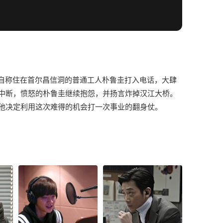
一个自称住在首尔昌信洞的普通工人朴鲁圭打入电话，大肆
中断，愤怒的朴鲁圭继续抱怨，并扬言炸掉汉江大桥。
来，他决定利用这次难得的机会打一次事业的翻身仗。