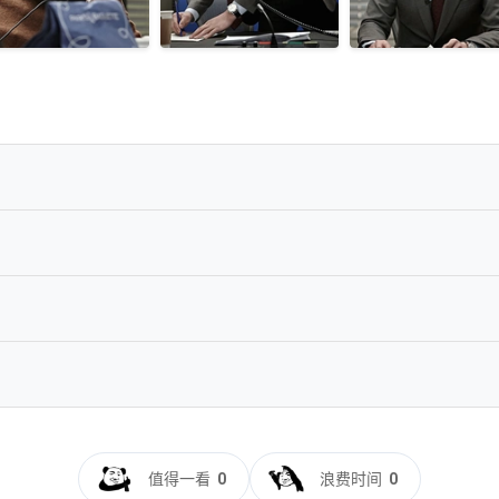
.1-CHDBits
3.BluRay.1080p.AVC.DTS-HD.MA5.1-14651177@HDSky
luRay.1080p.x265.10bit.DDP5.1.UC-SSDSSE
值得一看
0
浪费时间
0