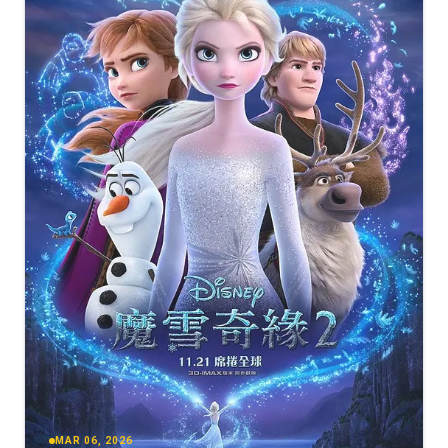
MAR 06, 2026