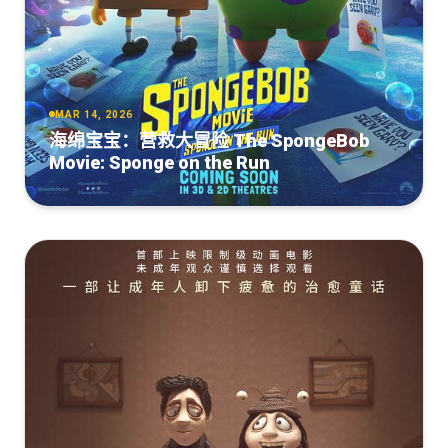
[17.79GB]
幕].Toy.Story.4.2019.2160p.DSNP.WEB-
复制
下载
DL.DDP5.1.H265.HDR-ParkHD
玩具总动员4[无字片源].Toy.Story.4.2019.2160p.MA.WEB-
[11.4GB]
复制
下载
DL.DDP5.1.Atmos.HDR.H.265-PandaQT
[17.66GB]
复制
下载
MAR 14, 2026
海绵宝宝：营救大冒险 The SpongeBob
Toy.Story.4.2019.2160p.WEB-
Movie: Sponge on the Run
DL.DDP5.1.Atmos.DV.MP4.x265-DVSUX
[17.5GB]
复制
下载
Toy Story 4
2019.MULTi.UHD.BluRay.2160p.HDR.Atmos.7.1-DDR
[17.35GB]
复制
下载
Toy.Story.4.2019.2160p.UHD.BluRay.x265-TERMiNAL
[15.73GB]
复制
下载
Toy.Story.4.2019.2160p.BluRay.x265.10bit.HDR.DTS-