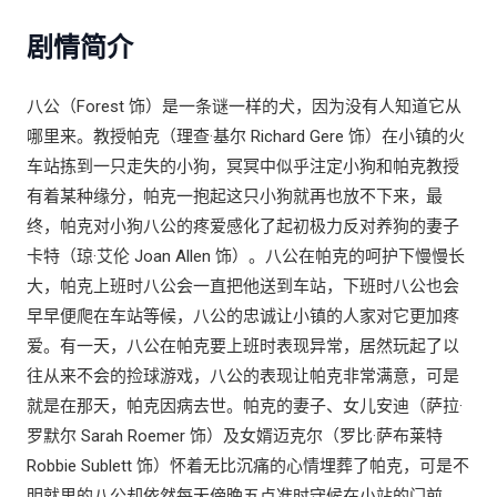
剧情简介
八公（Forest 饰）是一条谜一样的犬，因为没有人知道它从
哪里来。教授帕克（理查·基尔 Richard Gere 饰）在小镇的火
车站拣到一只走失的小狗，冥冥中似乎注定小狗和帕克教授
有着某种缘分，帕克一抱起这只小狗就再也放不下来，最
终，帕克对小狗八公的疼爱感化了起初极力反对养狗的妻子
卡特（琼·艾伦 Joan Allen 饰）。八公在帕克的呵护下慢慢长
大，帕克上班时八公会一直把他送到车站，下班时八公也会
早早便爬在车站等候，八公的忠诚让小镇的人家对它更加疼
爱。有一天，八公在帕克要上班时表现异常，居然玩起了以
往从来不会的捡球游戏，八公的表现让帕克非常满意，可是
就是在那天，帕克因病去世。帕克的妻子、女儿安迪（萨拉·
罗默尔 Sarah Roemer 饰）及女婿迈克尔（罗比·萨布莱特
Robbie Sublett 饰）怀着无比沉痛的心情埋葬了帕克，可是不
明就里的八公却依然每天傍晚五点准时守候在小站的门前，