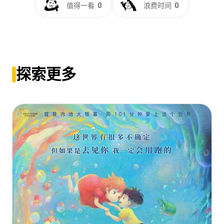
幕].Hachi.A.Dog's.Tale.2009.1080p.Bluray.DTS-
值得一看
0
浪费时间
0
HD.MA.5.1.x264-DreamHD
忠犬八公的故事[中文字幕+特效字
[10.89GB]
复制
下载
幕].Hachi.A.Dog's.Tale.2009.1080p.Bluray.Remux.AVC.DTS-
HD.MA.5.1-DreamHD
忠犬八公的故事[简繁英字
[22.51GB]
复制
下载
幕].Hachiko.A.Dog's.Story.2010.REPACK.1080p.BluRay.DDP.5.1.x2
探索更多
MOMOHD
Hachi.A.Dog's.Tale.2009.BluRay.1080p.DTS-
[10.86GB]
复制
下载
HD.MA.5.1.AVC.REMUX-FraMeSToR.mkv
[17.35GB]
复制
下载
忠犬八公的故事[中文字幕+特效字
幕].Hachi.A.Dog's.Tale.2009.1080p.Bluray.DTS-
HD.MA.5.1.x265.10bit-DreamHD
[7.15GB]
复制
下载
忠犬八公的故事[中文字
幕].Hachi.A.Dog's.Tale.2009.1080p.BluRay.DTS.x265-
10bit-BATHD
[5.83GB]
复制
下载