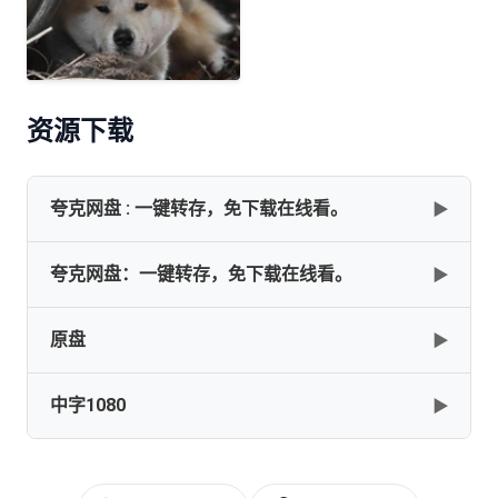
资源下载
夸克网盘 : 一键转存，免下载在线看。
▶
夸克网盘：一键转存，免下载在线看。
▶
网盘下载
复制
下载
原盘
▶
[忠犬八公的故事][2009][外挂双语字幕][1080P蓝光原盘
REMUX][20.1G]
中字1080
▶
[20.1GB]
复制
下载
忠犬八公的故事、秋田犬8千、忠犬传奇[DIY简繁中
字]2010 BluRay 1080p AVC DTS-HD MA5.1-
Softfeng@CHDBits
忠犬八公的故事[中文字幕+特效字
[23.04GB]
复制
下载