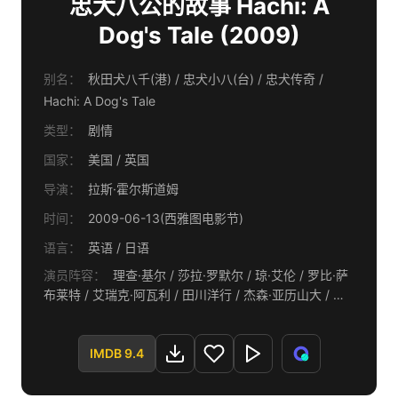
忠犬八公的故事 Hachi: A
Dog's Tale (2009)
别名：
秋田犬八千(港) / 忠犬小八(台) / 忠犬传奇 /
Hachi: A Dog's Tale
类型：
剧情
国家：
美国 / 英国
导演：
拉斯·霍尔斯道姆
时间：
2009-06-13(西雅图电影节)
语言：
英语 / 日语
演员阵容：
理查·基尔 / 莎拉·罗默尔 / 琼·艾伦 / 罗比·萨
布莱特 / 艾瑞克·阿瓦利 / 田川洋行 / 杰森·亚历山大 / 罗
伯特·卡普荣
IMDB 9.4