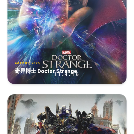
ray.H265.Atmos.TrueHD.7.1.DTS-HD.CHS-ENG.BOBO
5.1-Tsui@MTeam
Resident Evil - Extinction (2007) 2160p H265 10 bit ita eng
AC3 5.1 sub ita eng Licdom.mkv
[13.49GB]
复制
下载
[30.31GB]
复制
下载
[8.72GB]
复制
下载
[DBD-Raws][4K_HDR][生化危机3：灭绝][2160P][BDRip]
Resident.Evil.Extinction.2007.1080p.BluRay.AVC.TrueHD.5.1-
[HEVC-10bit][中英外挂][FLAC][MKV]
FGT
[8.32GB]
复制
下载
[29.66GB]
复制
下载
MAR 02, 2026
奇异博士 Doctor Strange