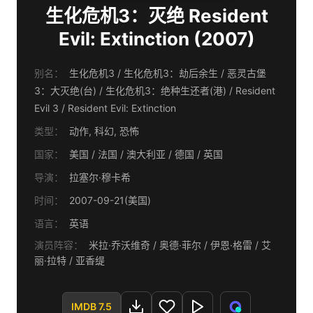
生化危机3：灭绝 Resident
Evil: Extinction (2007)
别名：
生化危机3 / 生化危机3：劫后余生 / 恶灵古堡
3：大灭绝(台) / 生化危机3：绝种生还者(港) / Resident
Evil 3 / Resident Evil: Extinction
类型：
动作, 科幻, 恐怖
国家：
美国 / 法国 / 澳大利亚 / 德国 / 英国
导演：
拉塞尔·穆卡希
时间：
2007-09-21(美国)
语言：
英语
演员阵容：
米拉·乔沃维奇 / 奥德·菲尔 / 伊恩·格雷 / 艾
丽·拉特 / 亚香缇
IMDB 7.5