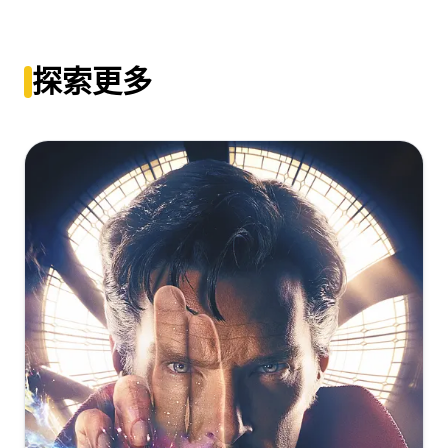
[30.05GB]
复制
下载
生化危机3：灭绝[国英多音轨+中文字
幕].Resident.Evil.Extinction.2007.UHD.BluRay.2160p.Atmos.TrueHD
Resident.Evil.Extinction.2007.COMPLETE.UHD.BLURAY-
DreamHD
GLiMMER
Resident.Evil.Extinction.2007.2160p.UHD.BluRay.x265-
探索更多
FLAME
[24.44GB]
复制
下载
[53.03GB]
复制
下载
[21.94GB]
复制
下载
生化危机3：灭绝[HDR+杜比视界双版本][国英多音轨+简繁
Resident.Evil.Extinction.2007.2160p.BluRay.REMUX.HEVC.DTS-
英双语特效字
HD.MA.TrueHD.7.1.Atmos-FGT
Resident.Evil.Extinction.2007.2160p.UHD.BluRay.x265.10bit.HDR.
幕].2007.2160p.Bluray.2Audio.TrueHD7.1.DoVi.HDR10.x265-
HD.MA.TrueHD.7.1.Atmos-SWTYBLZ
[48.74GB]
复制
下载
DreamHD
[19.45GB]
复制
下载
[22.57GB]
复制
下载
Resident.Evil.Extinction.2007.4K.HDR.DV.2160p.BDRemux
Ita Eng x265-NAHOM
Resident.Evil.Extinction.2007.MULTi.2160p.HDR.Bluray.Atmos.7.1
生化危机3：灭绝[HDR+杜比视界双版本][国英多音轨+简繁
DDR.mkv
[39.51GB]
复制
下载
英双语特效字
[17.75GB]
幕].Resident.Evil.Extinction.2007.2160p.Bluray.2Audio.TrueHD7.1
复制
下载
DreamHD
[23]生化危机3：劫后余生[中字]blu-ray 1080p MPEG-4
AVC Dolby TrueHD 5.1
Resident Evil Extinction 2007 UHD BluRay 2160p HDR10
[22.56GB]
复制
下载
DV HEVC TrueHD Atmos 7.1 x265-E
[37.34GB]
复制
下载
[16.35GB]
[生化危机3：灭
复制
下载
绝]Resident.Evil.Extinction.2007.2160p.Blu-
Resident Evil Extinction 2007 1080p BluRay AVC TrueHD