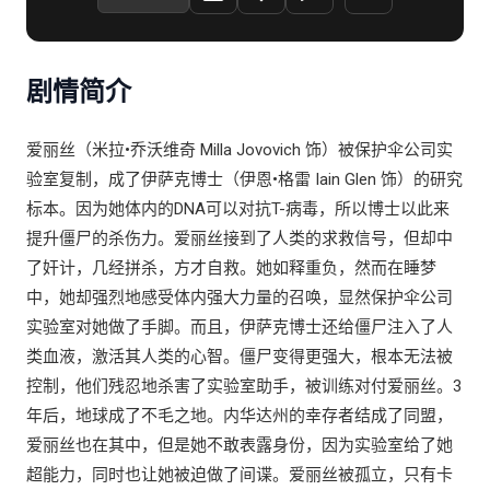
剧情简介
爱丽丝（米拉•乔沃维奇 Milla Jovovich 饰）被保护伞公司实
验室复制，成了伊萨克博士（伊恩•格雷 Iain Glen 饰）的研究
标本。因为她体内的DNA可以对抗T-病毒，所以博士以此来
提升僵尸的杀伤力。爱丽丝接到了人类的求救信号，但却中
了奸计，几经拼杀，方才自救。她如释重负，然而在睡梦
中，她却强烈地感受体内强大力量的召唤，显然保护伞公司
实验室对她做了手脚。而且，伊萨克博士还给僵尸注入了人
类血液，激活其人类的心智。僵尸变得更强大，根本无法被
控制，他们残忍地杀害了实验室助手，被训练对付爱丽丝。3
年后，地球成了不毛之地。内华达州的幸存者结成了同盟，
爱丽丝也在其中，但是她不敢表露身份，因为实验室给了她
超能力，同时也让她被迫做了间谍。爱丽丝被孤立，只有卡