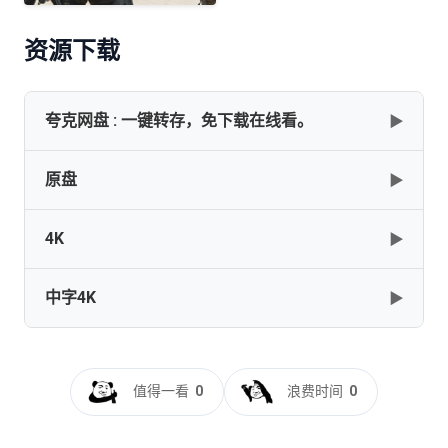
资源下载
夸克网盘 : 一键转存，免下载在线看。
▶
原盘
▶
✅[生化危机][全1-7部合集][国英多音轨+外挂双语字幕][4K
HDR 杜比视界]
4K
▶
[145GB]
复制
下载
RESIDENT.EVIL.COLLECTION.I.II.III.Blu-
ray.1080p.AVC.MPEG2.THD.DTSHD@guoren
中字4K
▶
[102.78GB]
复制
下载
Resident.Evil.Extinction.2007.2160p.BluRay.x264.8bit.SDR.DTS-
HD.MA.TrueHD.7.1.Atmos-SWTYBLZ
生化危机3：灭绝[HDR+杜比视界双版本][国英多音轨+中英
[35.15GB]
复制
下载
生化危机3：灭绝[国英多音轨+简繁英双语字
字
幕].2007.BluRay.2160p.x265.10bit.HDR.2Audio-SSDSSE
幕].2007.V2.UHD.BluRay.REMUX.2160p.HEVC.DoVi.HDR.Atmos.Tru
值得一看
0
浪费时间
0
DreamHD
Resident.Evil.Extinction.2007.2160p.BluRay.x265.10bit.SDR.DTS-
[24.65GB]
复制
下载
HD.MA.TrueHD.7.1.Atmos-SWTYBLZ
[55.98GB]
复制
下载