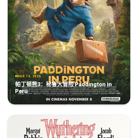
[17.32GB]
复制
下载
Resident Evil - Retribution (2012) 2160p H265 10 bit ita
eng AC3 5.1 sub ita eng Licdom.mkv
[7.07GB]
复制
下载
MAR 14, 2026
帕丁顿熊3：秘鲁大冒险 Paddington in
Peru