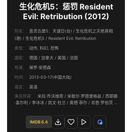
生化危机5：惩罚 Resident
Evil: Retribution (2012)
别名：
恶灵古堡5：天谴日(台) / 生化危机之灭绝真相
(港) / 生化危机5 / Resident Evil: Retribution
类型：
动作, 科幻, 恐怖
国家：
德国 / 加拿大 / 美国 / 法国
导演：
保罗·安德森
时间：
2013-03-17(中国大陆)
语言：
英语
演员阵容：
米拉·乔沃维奇 / 米歇尔·罗德里格兹 / 西耶娜
·盖尔利 / 李冰冰 / 凯文·杜兰 / 奥德·菲尔 / 肖恩·罗伯茨 /
科林·萨尔蒙 / 中岛美嘉 / 波瑞斯·科乔 / 阿娅娜·恩吉妮尔
IMDB 6.4