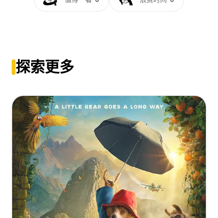
[51.67GB]
复制
下载
DreamHD
Resident.Evil.Retribution.2012.2160p.BluRay.x265.10bit.SDR.DTS-
HD.MA.TrueHD.7.1.Atmos-SWTYBLZ
[24.18GB]
复制
下载
Resident.Evil.Retribution.2012.2160p.BluRay.REMUX.HEVC.DTS-
[28.96GB]
复制
下载
HD.MA.TrueHD.7.1.Atmos-FGT
生化危机5：惩罚[国英多音轨+简繁英双语字
[44.93GB]
复制
下载
幕].2012.BluRay.2160p.x265.10bit.HDR.2Audio-SSDSSE
Resident.Evil.Retribution.2012.2160p.UHD.BluRay.x265-
探索更多
FLAME
[22.96GB]
复制
下载
Resident.Evil.Retribution.2012.1080p.EUR.BluRay.AVC.DTS-
[18.93GB]
复制
下载
HD.MA.5.1-FGT
[生化危机5：惩
[43.65GB]
复制
下载
罚]Resident.Evil.Retribution.2012.2160p.Blu-
Resident.Evil.Retribution.2012.2160p.UHD.BluRay.x265.10bit.HDR
ray.H265.Atmos.TrueHD.7.1.CHS-ENG.BOBO
HD.MA.TrueHD.7.1.Atmos-SWTYBLZ
生化危机5：惩罚[国英多音轨+中文字
[14.64GB]
复制
下载
[18.24GB]
复制
下载
幕].2012.UHD.BluRay.REMUX.2160p.HEVC.Atmos.TrueHD7.1.3Aud
DreamHD
[DBD-Raws][4K_HDR][生化危机5：惩罚][2160P][BDRip]
Resident Evil Retribution 2012 UHD BluRay 2160p HDR10
[40.22GB]
复制
下载
[HEVC-10bit][中英外挂][FLAC][MKV]
DV HEVC TrueHD Atmos 7.1 x265-E
[7.47GB]
复制
下载
[17.88GB]
复制
下载
Obitel.zla.Vozmezdie.2012.Blu-rey.Remux.mkv
[21.97GB]
复制
下载
Resident.Evil.Retribution.2012.MULTi.2160p.HDR.Bluray.Atmos.7.
DDR.mkv