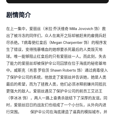
剧情简介
在上一集中，爱丽丝（米拉·乔沃维奇 Milla Jovovich 饰）救
出了被冷冻的同伴们，众人在离开之际却被赶来的雇佣兵赶
尽杀绝。T病毒使红皇后（Megan Charpentier 饰）的程序发
生了错误，变得残暴嗜血的她想要杀死最后的人类毁灭地
球。唯一能够阻止红皇后的只有爱丽丝一人。而此刻，失去
了能力的爱丽丝却被保护伞公司囚禁在位于海底的秘密基地
中。威斯克（肖恩·罗伯茨 Shawn Roberts 饰）通过病毒侵入
了保护伞公司的系统，他放走了爱丽丝并告诉她，她是人类
最后的希望，而为了拯救人类，他们必须冰释前嫌共同抵抗
更强大的敌人。爱丽丝遇见了保护伞公司的前员工艾达王
（李冰冰 饰），两人一路上奋勇杀敌结下了深厚的友谊。同
时，爱丽丝旧日的战友们也组成了一个小分队，从外向内进
行突围。 保护伞公司在海底建造了逼真的模拟城市，并