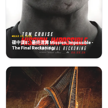
MAR 06, 2026
碟中谍8：最终清算 Mission: Impossible -
The Final Reckoning