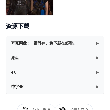
资源下载
夸克网盘 : 一键转存，免下载在线看。
▶
原盘
▶
✅[生化危机][全1-7部合集][国英多音轨+外挂双语字幕][4K
HDR 杜比视界]
4K
▶
[145GB]
复制
下载
[23]生化危机5惩罚[2D+3D 中字]2012 KOR 1080p 2D+3D
Blu-Ray AVC DTS-HDMA 5.1-HDChina
中字4K
▶
[59.82GB]
复制
下载
Resident.Evil.Retribution.2012.2160p.BluRay.x264.8bit.SDR.DTS-
HD.MA.TrueHD.7.1.Atmos-SWTYBLZ
Resident.Evil.Retribution.2012.COMPLETE.UHD.BLURAY-
[33.76GB]
复制
下载
生化危机5：惩罚[国英多音轨+简繁英双语特效字
GLiMMER
幕].Resident.Evil.Retribution.2012.UHD.BluRay.2160p.Atmos.TrueH
值得一看
0
浪费时间
0