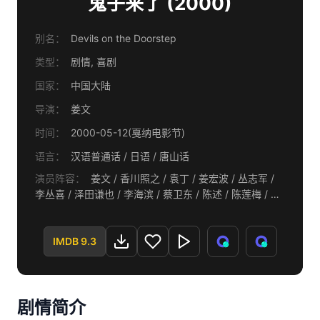
鬼子来了 (2000)
别名：
Devils on the Doorstep
类型：
剧情, 喜剧
国家：
中国大陆
导演：
姜文
时间：
2000-05-12(戛纳电影节)
语言：
汉语普通话 / 日语 / 唐山话
演员阵容：
姜文 / 香川照之 / 袁丁 / 姜宏波 / 丛志军 /
李丛喜 / 泽田谦也 / 李海滨 / 蔡卫东 / 陈述 / 陈莲梅 / 史
建全 / 陈强 / 宫路佳具 / 吴大维 / 梶冈润一 / 石山雄大 /
述平 / 姜武
IMDB 9.3
剧情简介