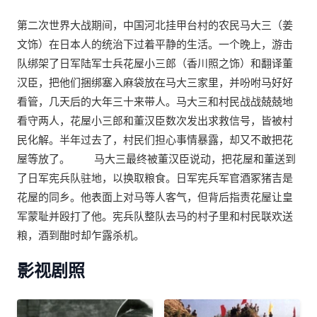
第二次世界大战期间，中国河北挂甲台村的农民马大三（姜
文饰）在日本人的统治下过着平静的生活。一个晚上，游击
队绑架了日军陆军士兵花屋小三郎（香川照之饰）和翻译董
汉臣，把他们捆绑塞入麻袋放在马大三家里，并吩咐马好好
看管，几天后的大年三十来带人。马大三和村民战战兢兢地
看守两人，花屋小三郎和董汉臣数次发出求救信号，皆被村
民化解。半年过去了，村民们担心事情暴露，却又不敢把花
屋等放了。 马大三最终被董汉臣说动，把花屋和董送到
了日军宪兵队驻地，以换取粮食。日军宪兵军官酒冢猪吉是
花屋的同乡。他表面上对马等人客气，但背后指责花屋让皇
军蒙耻并殴打了他。宪兵队整队去马的村子里和村民联欢送
粮，酒到酣时却乍露杀机。
影视剧照