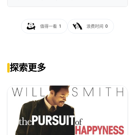
鬼子来了(2000)【1080P.REMUX 蓝光原盘】【内封简中字
幕】【战争/人性】【16.2GB】
值得一看
1
浪费时间
0
[16.2GB]
复制
下载
鬼子来了【2000】【蓝光原盘REMUX】【高清修复
60FPS&杜比环绕声】内封简繁字幕【19.8G】【完美收藏
版！】
探索更多
[19.8GB]
复制
下载