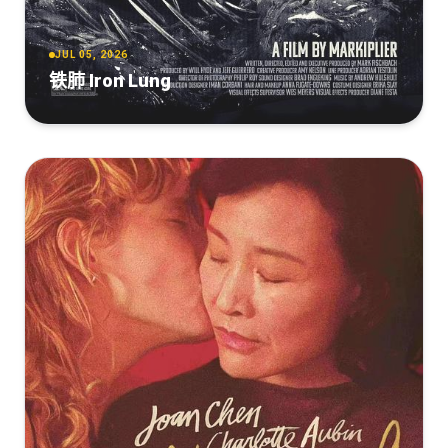
Obsession.2026.2160p.WEB-DL.DDP5.1.H.265.SDR.mkv
JUL 05, 2026
铁肺 Iron Lung
[9.47GB]
复制
下载
Obsession.2025.MULTi.2160p.SDR.10bit.WEB-
DL.DDP5.1.Atmos.x265.HEVC-AdL
[5.65GB]
复制
下载
Obsession (2025) [2160p] [4K] [WEB] [5.1] [YTS.GG -
YTS.BZ]
[4.87GB]
复制
下载