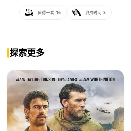
[23.28GB]
复制
下载
痴迷[HDR+杜比视界双版本][简繁英字
2160p | 4K | HDR10 | Dolby Vision P7 | D, P | HDRezka
幕].Obsession.2025.USA.BluRay.2160p.TrueHD7.1.DoVi.HDR10.x26
Studio
值得一看
16
浪费时间
2
DreamHD
Obsession.2026.2160p.iT.WEB-
[52.01GB]
复制
下载
DL.UNRATED.DV.HDR10+.MULTi[Ben The Men].mp4
[21.95GB]
复制
下载
[21.74GB]
复制
下载
痴迷[HDR+杜比视界双版本][简繁英字
痴迷[HDR+杜比视界双版本][简繁英字
幕].2025.USA.BluRay.REMUX.UHD.DoVi.HDR10.2160p.Atmos.True
幕].Obsession.2025.2160p.UHD.BluRay.x265.10bit.DV.TrueHD.7.1
DreamHD
Obsession.2026.2160p.iT.WEB-
探索更多
QuickIO
DL.UNRATED.DV.HDR10+.MULTi.FRE.LAT.DDP5.1.Atmos.H265.MP
[51.71GB]
复制
下载
BEN.THE.MEN
[19.93GB]
复制
下载
[21.74GB]
复制
下载
Obsession.2025.2160p.UHD.Blu-
ray.Remux.DV.HDR.HEVC.TrueHD.Atmos.7.1-
CiNEPHiLES
Obsession.2025.MULTi.VF2.HDR.DV.2160p.WEB.H265-
SUPPLY.mkv
[51.67GB]
复制
下载
[20.36GB]
复制
下载
痴迷[简繁英字
幕].Obsession.2025.USA.BluRay.Remux.AVC.1080p.Atmos.TrueHD
[RU]Обсессия / Obsession (2025) UHD WEB-DL 2160p |
DreamHD
4K | HDR10+ | Dolby Vision Profile 8 | D, P | HDRezka
Studio
[27.74GB]
复制
下载