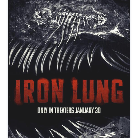
BYNDR.mkv
[19.54GB]
复制
下载
Obsession.2026.2160p.UHD.BluRay.REMUX.HEVC.DTS-
HD.MA.5.1-Strazer.mkv
[19.45GB]
复制
下载
Obsession.2025.2160p.MA.WEB-
DL.DDP5.1.Atmos.H.265-BYNDR 2026 SDR 4k UHD
[19.45GB]
复制
下载
Obsession.2025.2160p.WEBRip.AVC.SDR.DDP5.1.Atmos-
Asmo
[10.38GB]
复制
下载
Obsession.2025.2160p.WEB-DL.DDP5.1.H.265-
MYOTTMYSUBS.mkv
[9.47GB]
复制
下载