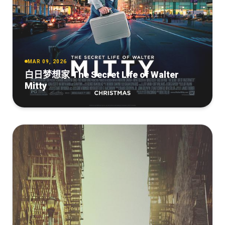
MAR 09, 2026
白日梦想家 The Secret Life of Walter
Mitty