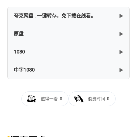
夸克网盘 : 一键转存，免下载在线看。
▶
原盘
▶
✅━━━━━【侧耳倾听】【1995】【台粤日3音轨】【日
双语+简中特效字幕】【1080P蓝光原盘REMUX】【31G】
━━━━━━✅
1080
▶
Whisper.of.the.Heart.1995.BluRay.REMUX.1080p.AVC.DTS-
[31GB]
复制
下载
HD.MA5.1-HDS
中字1080
▶
[31.79GB]
复制
下载
10. I sospiri del mio cuore (1995 ITA-ENG-JAP) [1080p]
[11.87GB]
复制
下载
Whisper.of.the.Heart.1995.1080p.BluRay.REMUX.AVC.DTS-
[SAIO-Raws] 侧耳倾听 耳をすませば Whisper of the
HD.MA.5.1-NOGROUP
Heart [BD 1920x1036 HEVC-10bit OPUSx2][简繁内封字幕]
Whisper.of.the.Heart.1995.BluRay.1080p.DTS.x264-CHD
值得一看
0
浪费时间
0
[23.29GB]
复制
下载
[1995]
[11.8GB]
复制
下载
[10.29GB]
复制
下载
Whisper of the Heart (1995) (1080p BluRay x265 HEVC
侧耳倾听[国粤多音
10bit EAC3 5.1 Japanese Garshasp)
轨].Whisper.of.the.Heart.1995.1080p.BluRay.x264.DTS-