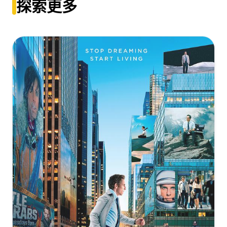
探索更多
[6.29GB]
CTRLHD
复制
下载
[8.75GB]
复制
下载
侧耳倾听[国粤语音轨+简繁字
幕].Whisper.of.the.Heart.1995.BluRay.1080p.x265.10bit.4Audio.
10018@BBQDDQ
[6.59GB]
复制
下载