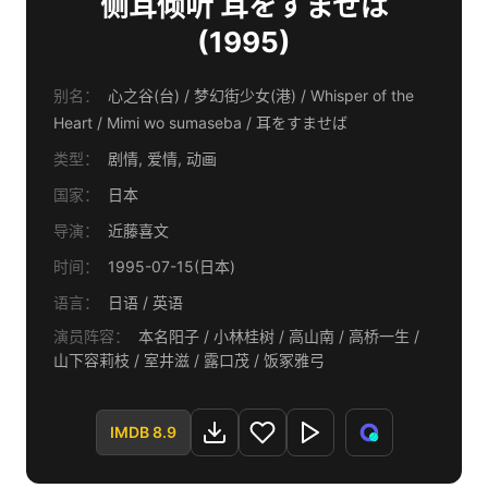
侧耳倾听 耳をすませば
(1995)
别名：
心之谷(台) / 梦幻街少女(港) / Whisper of the
Heart / Mimi wo sumaseba / 耳をすませば
类型：
剧情, 爱情, 动画
国家：
日本
导演：
近藤喜文
时间：
1995-07-15(日本)
语言：
日语 / 英语
演员阵容：
本名阳子 / 小林桂树 / 高山南 / 高桥一生 /
山下容莉枝 / 室井滋 / 露口茂 / 饭冢雅弓
IMDB 8.9