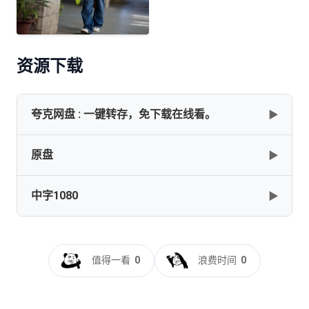
资源下载
夸克网盘 : 一键转存，免下载在线看。
▶
原盘
▶
✅━━━━━━━━━━━[三傻大闹宝莱坞][2009][国英多
音轨+简繁英字幕][1080P蓝光原盘REMUX]
[38.4G]━━━━━━━━✅
中字1080
▶
3.Idiots.2009.1080p.BluRay.AVC.DTS-HD.MA.5.1-FGT
[38.4GB]
复制
下载
[42.49GB]
复制
下载
三傻大闹宝莱坞[国英多音轨+特效中文字
幕].3.Idiots.2009.Bluray.1080p.DTS-HDMA5.1.x264-
3.Idiots.2009.BluRay.1080p.AVC.DTS-HD.MA.5.1-TTG
值得一看
0
浪费时间
0
DreamHD
[39.94GB]
复制
下载
[21.46GB]
复制
下载