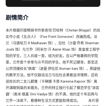
剧情简介
本片根据印度畅销书作家奇坦·巴哈特（Chetan Bhagat）的处
女作小说《五点人》（Five Point Someone）改编而成。法
兰（马德哈万 R Madhavan 饰）、拉杜（沙曼·乔希 Sharman
Joshi 饰）与兰乔（阿米尔·汗 Aamir Khan 饰）是皇家工程学
院的学生，三人共居一室，结为好友。在以严格著称的学院
里，兰乔是个非常与众不同的学生，他不死记硬背，甚至还
公然顶撞校长“病毒”（波曼·伊拉尼 Boman Irani 饰），质疑他
的教学方法。他不仅鼓动法兰与拉杜去勇敢追寻理想，还劝
说校长的二女儿碧雅（卡琳娜·卡普 Kareena Kapoor 饰）离
开满眼铜臭的未婚夫。兰乔的特立独行引起了模范学生“消音
器”（奥米·维嘉 Omi Vaidya 饰）的不满，他约定十年后再与
兰乔一决高下，看哪种生活方式更能取得成功。 本片获