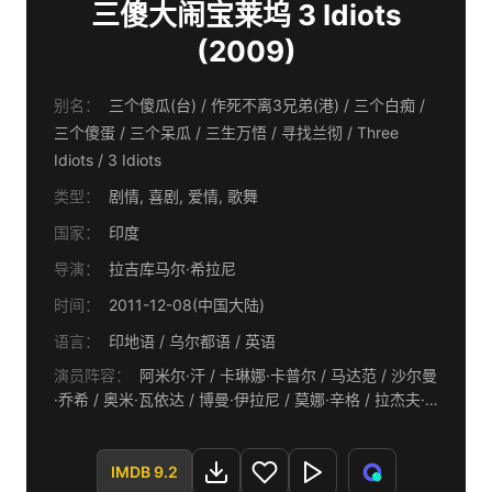
三傻大闹宝莱坞 3 Idiots
(2009)
别名：
三个傻瓜(台) / 作死不离3兄弟(港) / 三个白痴 /
三个傻蛋 / 三个呆瓜 / 三生万悟 / 寻找兰彻 / Three
Idiots / 3 Idiots
类型：
剧情, 喜剧, 爱情, 歌舞
国家：
印度
导演：
拉吉库马尔·希拉尼
时间：
2011-12-08(中国大陆)
语言：
印地语 / 乌尔都语 / 英语
演员阵容：
阿米尔·汗 / 卡琳娜·卡普尔 / 马达范 / 沙尔曼
·乔希 / 奥米·瓦依达 / 博曼·伊拉尼 / 莫娜·辛格 / 拉杰夫·
拉宾德拉纳特安
IMDB 9.2