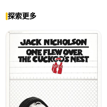
三傻大闹宝莱坞、三个白痴[DIY简繁中字]2009 Bluray
三傻大闹宝莱坞[国英多音轨+特效中文字
1080p AVC DTS Team IcTv Exclusive-
幕].3.Idiots.2009.Bluray.1080p.DTS-HDMA5.1.x264-
Softfeng@CHDBits
探索更多
DreamHD
[39.84GB]
复制
下载
[20.44GB]
复制
下载
三傻大闹宝莱坞[国英多音轨+中文字
三傻大闹宝莱坞[国英多音轨+特效中文字
幕].3.Idiots.2009.BluRay.REMUX.1080p.AVC.DTS-
幕].3.Idiots.2009.Bluray.1080p.DTS-
HD.MA5.1.2Audio-DreamHD
HDMA5.1.x265.10bit-DreamHD
[38.43GB]
复制
下载
[14.98GB]
复制
下载
三傻大闹宝莱坞[国英多音轨+简繁英字
幕].3.Idiots.2009.Hybrid.BluRay.1080p.x265.DDP7.1-
SSDSSE
[12.32GB]
复制
下载
三傻大闹宝莱坞[国语音轨+中英字
幕].3.Idiots.2009.BluRay.1080p.x265.10bit.2Audio-
SSDSSE