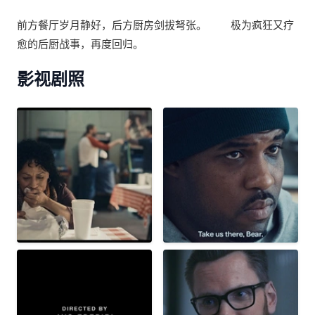
前方餐厅岁月静好，后方厨房剑拔弩张。 极为疯狂又疗
愈的后厨战事，再度回归。
影视剧照