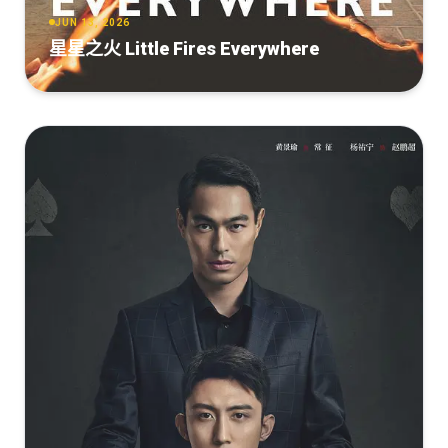
JUN 13, 2026
星星之火 Little Fires Everywhere