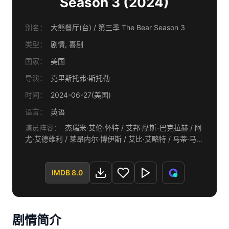
Season 3 (2024)
别名：
大熊餐厅(台) / 第三季 The Bear Season 3
类型：
剧情, 喜剧
国家：
美国
导演：
克里斯托弗·斯托勒
时间：
2024-06-27(美国)
语言：
英语
演员阵容：
杰瑞米·艾伦·怀特 / 艾邦·摩斯-巴克拉赫 / 阿
尤·艾德维利 / 莱昂内尔·博伊斯 / 艾比·艾略特 / 马蒂·马得
胜 / 莉莎·科伦-扎亚斯 / 奥利弗·普莱特 / 罗伯特·汤森德 /
埃德温·李·吉布森 / 瑞奇·斯塔菲里 / 科里·亨德里克斯 / 戴
夫·伯兰 / 杰米·李·柯蒂斯 / 安娜贝尔·图米 / 乔什·哈奈特 /
IMDB 8.0
奥利维娅·科尔曼 / 克里斯托弗·祖切罗 / 莫莉·戈登 / 威尔·
保尔特 / 约翰·塞纳 / 布赖恩·科佩尔曼 / 莎拉·拉莫斯 / 亚
当·沙皮罗 / 吉莉安·雅各布斯 / 米卓拉·朱哈里 / 乔尔·麦克
剧情简介
哈尔 / 约翰·木兰尼 / 大卫·札亚斯 / 乔·博恩瑟 / 达尼埃尔·
布吕 / 本·甘宁斯 / 麦登·弗莱 / 雷勒·雷哲度 / 杰瑞·布恩