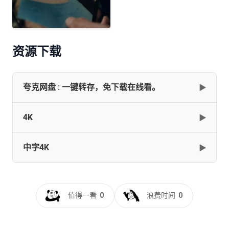
资源下载
夸克网盘 : 一键转存，免下载在线看。
▶
4K
▶
✅【已完结】【全五季】【熊家餐馆】【4K/HDR/DV/高
码/超清】【英语中字】【类型：剧情 / 喜剧 / 美食】✅
中字4K
▶
[137GB]
复制
下载
熊家餐馆 第三季[全10集][无字片
源].The.Bear.S03.2160p.Hulu.WEB-DL.DDP.5.1.H.265-
BlackTV
熊家餐馆.第三季[杜比视界版本][全10集][中文字
[37.63GB]
复制
下载
幕].The.Bear.S03.2160p.DSNP.WEB-
值得一看
0
浪费时间
0
DL.DDP.5.1.DV.H.265-BlackTV
The.Bear.S03.COMPLETE.2160p.HULU.WEB.H265-
[39.25GB]
复制
下载
SuccessfulCrab[TGx]