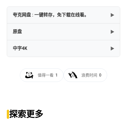
夸克网盘 : 一键转存，免下载在线看。
▶
原盘
▶
✅━━━━━━━━━━━━━━━━[德鲁纳酒店][2019]
[全16集][韩语中字][4K SDR][单集3G]
[48G]━━━━━━━━━━━━━━━━━✅
中字4K
▶
Hotel.Del.Luna.S01.1080p.BluRay.REMUX.AVC.FLAC.2.0-
[48GB]
复制
下载
HBO_Kyle
[270.13GB]
复制
下载
德鲁纳酒店[全16集][中文字
幕].Hotel.Del.Luna.S01.2160p.TVING.WEB-
值得一看
1
浪费时间
0
DL.AAC2.0.HFR.H.265-TVING
[47.96GB]
复制
下载
探索更多