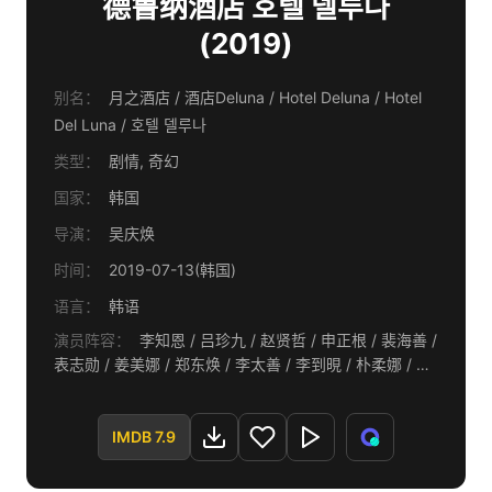
德鲁纳酒店 호텔 델루나
(2019)
别名：
月之酒店 / 酒店Deluna / Hotel Deluna / Hotel
Del Luna / 호텔 델루나
类型：
剧情, 奇幻
国家：
韩国
导演：
吴庆焕
时间：
2019-07-13(韩国)
语言：
韩语
演员阵容：
李知恩 / 吕珍九 / 赵贤哲 / 申正根 / 裴海善 /
表志勋 / 姜美娜 / 郑东焕 / 李太善 / 李到晛 / 朴柔娜 / 徐
宜淑
IMDB 7.9