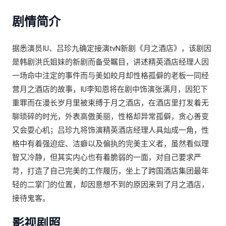
剧情简介
据悉演员IU、吕珍九确定接演tvN新剧《月之酒店》，该剧因
是韩剧洪氏姐妹的新剧而备受瞩目，讲述精英酒店经理人因
一场命中注定的事件而与美如皎月却性格孤僻的老板一同经
营月之酒店的故事，IU李知恩将在剧中饰演张满月，因犯下
重罪而在漫长岁月里被束缚于月之酒店，在酒店里打发着无
聊琐碎的时光，外表高傲美丽，性格却异常孤僻，贪心善变
又会耍心机；吕珍九将饰演精英酒店经理人具灿成一角，性
格中有着强迫症、洁癖以及偏执的完美主义者，虽然看似理
智又冷静，但其实内心也有着脆弱的一面，对自己要求严
苛，打造了自己完美的工作履历，坐上了跨国酒店集团最年
轻的二掌门的位置，却因意想不到的原因来到了月之酒店，
接待鬼客。
影视剧照