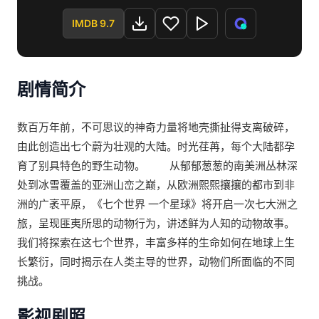
IMDB 9.7
剧情简介
数百万年前，不可思议的神奇力量将地壳撕扯得支离破碎，
由此创造出七个蔚为壮观的大陆。时光荏苒，每个大陆都孕
育了别具特色的野生动物。 从郁郁葱葱的南美洲丛林深
处到冰雪覆盖的亚洲山峦之巅，从欧洲熙熙攘攘的都市到非
洲的广袤平原，《七个世界 一个星球》将开启一次七大洲之
旅，呈现匪夷所思的动物行为，讲述鲜为人知的动物故事。
我们将探索在这七个世界，丰富多样的生命如何在地球上生
长繁衍，同时揭示在人类主导的世界，动物们所面临的不同
挑战。
影视剧照