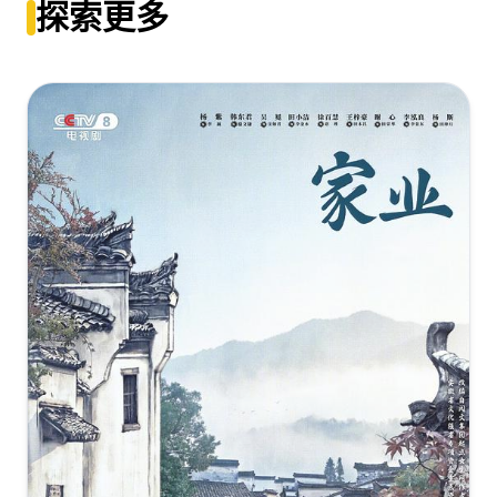
探索更多
幕].One.Planet.Seven.Worlds.S01.2019.2160p.WEB-
DL.H265.AAC-LelveTV
[21.12GB]
复制
下载
七个世界，一个星球.H265
版.Seven.Worlds.One.Planet.2019.EP01-
EP07.HD4K.X265.AAC.English.CHS-ENG.Mp4Ba
[17.43GB]
复制
下载
七个世界，一个星球.H265
版.Seven.Worlds.One.Planet.2019.EP01-
EP07.HD4K.X265.AAC.Mandarin.CHS-ENG.Mp4Ba
[15.97GB]
复制
下载