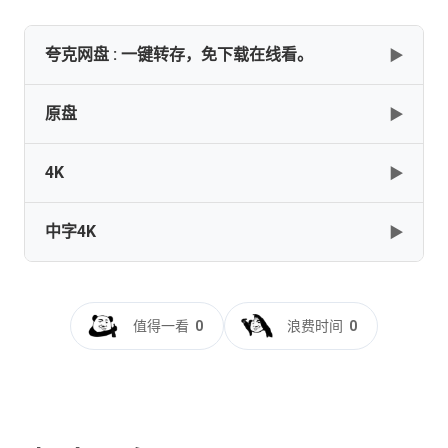
夸克网盘 : 一键转存，免下载在线看。
▶
原盘
▶
【全 7 集】 【七个世界，一个星球（2019）】【4K】【英
语中字】【外挂字幕】【30.5GB】
4K
▶
[30.5GB]
复制
下载
Seven.Worlds.One.Planet.S01.2160p.BluRay.REMUX.HEVC.DTS-
HD.MA.TrueHD.7.1.Atmos-FGT
中字4K
▶
[173.77GB]
复制
下载
Seven.Worlds.One.Planet.S01.2160p.UHD.GBR.BluRay.HDR.HEVC
HDBEE
Seven.Worlds.One.Planet.S01.On.Location.1080p.BluRay.REMUX
[191.71GB]
复制
下载
七个世界,一个星球[全7集][简繁英字
HD.MA.2.0-FGT
幕].BBC.Seven.Worlds.One.Planet.2019.S01.EP01-
值得一看
0
浪费时间
0
[8.04GB]
复制
下载
EP07.UHD.BluRay.2160p.TrueHD.Atmos.7.1.x265.10bit.HDR-
ALT
[66.36GB]
复制
下载
七个世界，一个星球[全7集][中文字