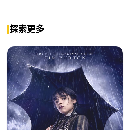
[49.24GB]
复制
下载
A.Perfect.Planet.S01.1080p.BluRay.REMUX.AVC.TrueHD.7.1.Atm
[48.68GB]
复制
下载
NOGRP[rartv]
完美星球[全5集][简繁英字
[63.73GB]
复制
下载
幕].BBC.A.Perfect.Planet.2021.EP01-
A.Perfect.Planet.2021.BluRay.2160p.x265.HDR.DD5.1-
探索更多
EP05.UHD.BluRay.2160p.TrueHD.Atmos.7.1.x265.10bit.HDR-
HQC
ALT
[26.02GB]
复制
下载
[46.61GB]
复制
下载
完美星球[全5集][国英多音轨+简繁英字
幕].A.Perfect.Planet.2021.2160p.HDR.UHD.BluRay.TrueHD.7.1.At
10bit-ENTHD
[46.53GB]
复制
下载
完美星球[杜比视界版本][全5集][国语配音+中文字
幕].A.Perfect.Planet.S01.2021.2160p.WEB-
DL.H265.DV.AAC-LelveTV
[9.89GB]
复制
下载
完美星球[全5集][国语配音+中文字