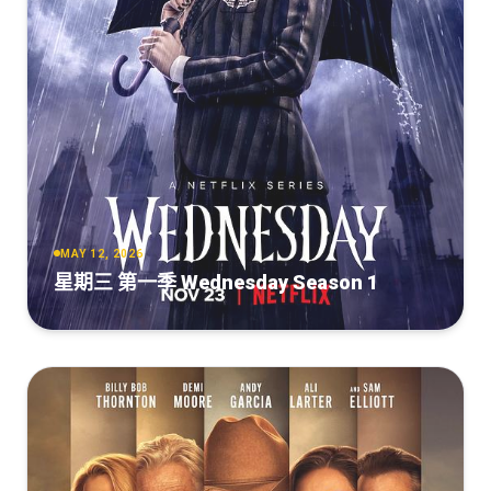
幕].A.Perfect.Planet.S01.2021.2160p.WEB-
DL.H265.AAC-LelveTV
[7.58GB]
复制
下载
MAY 12, 2026
星期三 第一季 Wednesday Season 1