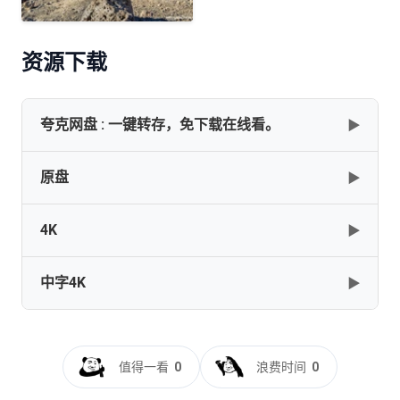
资源下载
夸克网盘 : 一键转存，免下载在线看。
▶
原盘
▶
✅✅✅【《完美星球》（2021）】【5集全】【未删减】
【4k-HDR高码率】【国英双语】【中英特效字幕】【纯净
分享】【典藏版】
4K
▶
A.Perfect.Planet.S01.2160p.BluRay.HEVC.TrueHD.7.1.Atmos-
[66.2GB]
复制
下载
FLAWLESSWORLD
中字4K
▶
[133.02GB]
复制
下载
A.Perfect.Planet.S01.2160p.BluRay.x265.10bit.SDR.DTS-
HD.MA.TrueHD.7.1.Atmos-SWTYBLZ
A.Perfect.Planet.S01.2160p.BluRay.REMUX.HEVC.DTS-
[110.47GB]
复制
下载
完美星球[全5集][国英多音轨+简繁英字
HD.MA.TrueHD.7.1.Atmos-FGT
幕].A.Perfect.Planet.2021.2160p.BluRay.x265.10bit.Atmos.TrueH
值得一看
0
浪费时间
0
[118.3GB]
复制
下载
CTRLHD
A.Perfect.Planet.S01.2160p.UHD.BluRay.x265-
FLAWLESSWORLD[rartv]