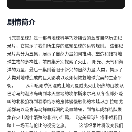
剧情简介
《完美星球》是一部与地球科学巧妙结合的蓝筹自然历史纪
录片，它揭示了我们所生存的这颗星球的运转规则。 这部纪
录片共分为五集，展示了自然力量如何推动、塑造和维持地
球生物的多样性，前四集分别探索了火山、 阳光、天气和海
洋的力量，最后一集则着眼于新兴的自然力量:人类，揭示了
人类对地球造成的巨大影响以及如何恢复地球完美的生态平
衡。 从印度雨季潮湿的土地到夏威夷火山炽热的山坡;从
巴哈马的潮汐岛屿到冰天雪地的埃尔斯米尔岛;从冬夜郊外嚎
叫的北极狼群到春季结冰的身体慢慢融化的木蛙;从加拉帕戈
斯群岛以吸食海鸟鲜血解渴的吸血地雀，到每年成群结队聚
集在火山湖中繁殖的非洲小红鹳，《完美星球》将带领我们
踏上一场无与伦比的视觉之旅。 这部纪录片将改变我们