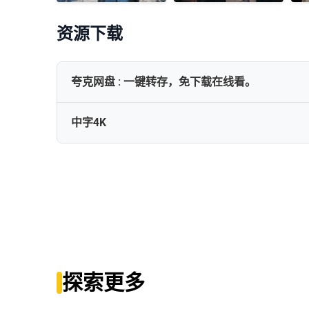
资源下载
夸克网盘 : 一键转存，免下载在线看。
中字4K
🌈 梦魇绝镇 全四季［全 10 集］［4K 高码率］［6.
梦魇绝镇.第三季[全10集][中文字幕].From.S03.2160p.Stan.
探索更多