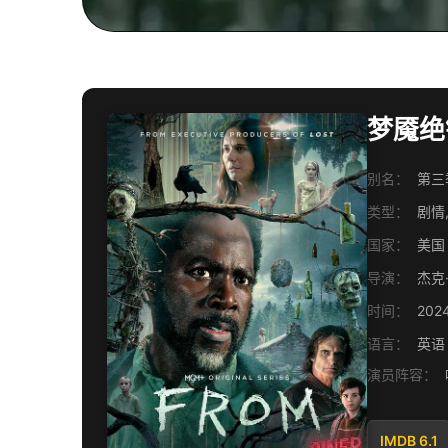
梦魇绝镇
别名：
第三季
类型：
剧情,
国家：
美国
导演：
杰克
时间：
202
语言：
英语
演员阵容：
IMDB 6.1