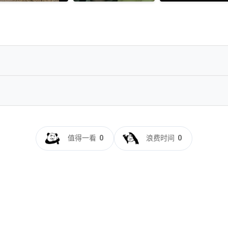
0G/集］［英语中字］类型：剧情/科幻
WEB-DL.DDP.5.1.H.265-BlackTV
值得一看
0
浪费时间
0