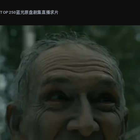
片
TOP250
蓝光原盘
剧集
直播
求片